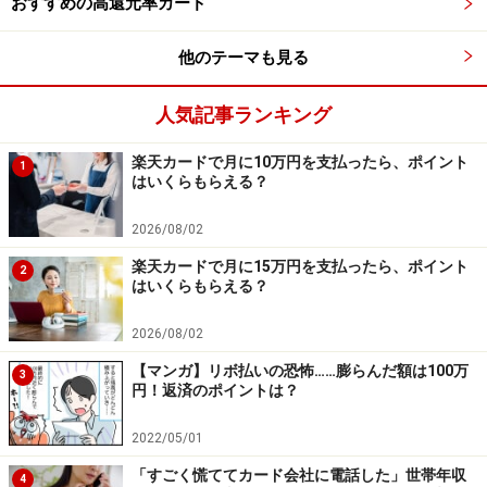
おすすめの高還元率カード
す。
他のテーマも見る
＜調査概要＞
クレジットカードの利用に関するアンケート
人気記事ランキング
調査方法：インターネットアンケート
調査実施期間：2026年3月4～5日
楽天カードで月に10万円を支払ったら、ポイント
1
はいくらもらえる？
調査対象：全国10～70代の250人（男性：73人、女性：
173人、回答しない：4人）
2026/08/02
楽天カードで月に15万円を支払ったら、ポイント
2
※回答者のコメントは原文のまま記載しています。
はいくらもらえる？
※本記事の出費内訳はアンケートの回答に基づいた「主
2026/08/02
な項目」のみを記載しています。回答に含まれない社会
【マンガ】リボ払いの恐怖……膨らんだ額は100万
保険料や税金、民間の保険料、不定期な支出、使途不明
3
円！返済のポイントは？
金などは考慮されていないため、収支合計が一致しない
場合があります。
2022/05/01
※本記事で紹介している人物のプロフィールや数値など
「すごく慌ててカード会社に電話した」世帯年収
4