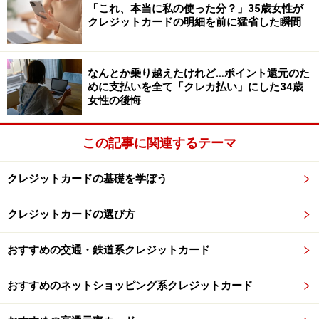
「これ、本当に私の使った分？」35歳女性が
クレジットカードの明細を前に猛省した瞬間
その後、男性は貯蓄の切り崩しなどでなんとか乗り越え
たそう。「弁護士に相談し、債務整理しました。債務整
理した際に過払い金があったので、少額のキャッシング
なんとか乗り越えたけれど…ポイント還元のた
分は、それで一括返済しました」といいます。
めに支払いを全て「クレカ払い」にした34歳
女性の後悔
最後に、男性に失敗した過去の自分にアドバイスを送る
この記事に関連するテーマ
なら何と伝えるかを聞くと、「月いくら稼いでいるかき
ちんと把握し、クレジット払いやリボ払いも必ずいま総
クレジットカードの基礎を学ぼう
額どれくらいになっているか確認するようにする。ま
た、自分でどうにもならないようになる前に誰かに相談
クレジットカードの選び方
すべき」と回答しました。
おすすめの交通・鉄道系クレジットカード
毎月の支払額が一定になるリボ払いや手軽なキャッシン
グは、支払い総額を見えにくくさせる盲点が潜んでいま
おすすめのネットショッピング系クレジットカード
す。「見えない借金」に生活を圧迫されてしまう前に、
利用額をしっかり管理しておくことが大切といえそうで