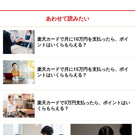
あわせて読みたい
楽天カードで月に10万円を支払ったら、ポイ
ントはいくらもらえる？
・
家賃（住宅ローン）：0円
・間取り：一軒家
・食費：7万～8万円
楽天カードで月に15万円を支払ったら、ポイ
・交際費：2万～3万円
ントはいくらもらえる？
・
電気代：1万5000～2万5000円
・ガス代：0円（オール電化のため）
・水道代：7000～8000円
楽天カードで3万円支払ったら、ポイントはい
・通信費：3万5000円
くらもらえる？
・車の維持にかかる費用：1万円（ガソリン代）
・毎月貯蓄に回している額：5000～1万円