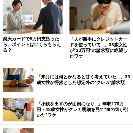
借金がどんどん増えてしまいました
男性はクレジットカードの「リボ払い」で血の気の引く
失敗をしたといいます。
「20代のときに軽い気持ちでリボ払いにしてしまい、支
楽天カードで5万円支払った
「夫が勝手にクレジットカー
ら、ポイントはいくらもらえ
ドを使っていて…」35歳女性
払いが定額なのでどんどん使い続けてしまった。支払い
る？
が“30万円”の請求額に絶望し
できなくなると、違うクレジットカードを契約し、キャ
たワケ
ッシングを繰り返してしまい、借金がどんどん増えてし
まいました」
「来月には何とかなると甘く考えていた…」33
歳女性が愕然とした想定外の“クレカ”請求額
カード明細に記載されたリボ払いの残額は「200万
円」。主な原因は「リボ払いを全然理解していなかっ
「小銭を出すのが面倒になり…」年収170万
た。利息は理解していたが、総額がどのくらいか全く把
円・48歳女性がクレカ明細を見て“血の気が引
握していなかった」と、振り返ります。
いた”ワケ
過払い金があったので、それで一括返済