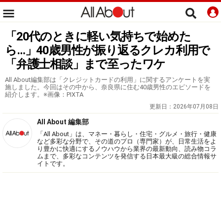
「20代のときに軽い気持ちで始めた
ら…」40歳男性が振り返るクレカ利用で
「弁護士相談」まで至ったワケ
All About編集部は「クレジットカードの利用」に関するアンケートを実
施しました。今回はその中から、奈良県に住む40歳男性のエピソードを
紹介します。※画像：PIXTA
更新日：
2026年07月08日
All About 編集部
「All About」は、マネー・暮らし・住宅・グルメ・旅行・健康
など多彩な分野で、その道のプロ（専門家）が、日常生活をよ
り豊かに快適にするノウハウから業界の最新動向、読み物コラ
ムまで、多彩なコンテンツを発信する日本最大級の総合情報サ
イトです。