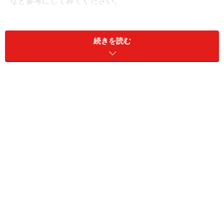
など参考にしてみてください。
回答者の収入状況と1カ月の主な出費内訳
続きを読む
【奈良県在住40歳男性世帯、収入状況と1カ月の主な出
費内訳】
・家族構成：既婚（子あり）
・雇用形態：正社員
・
職業：設備点検業
・世帯年収：450万円（夫が400万円、妻が50万円）
・貯蓄額：50万円