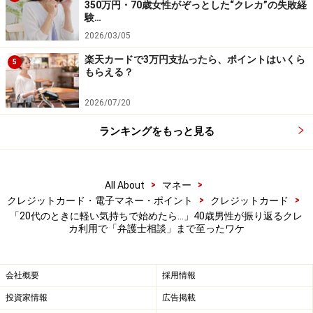
は、プライバシー保護のため編集部で一部改変している
350万円・70歳女性がぞっとした“クレカ”の失敗経
験…
場合があります。
2026/03/05
楽天カードで3万円支払ったら、ポイントはいくら
5
※記事内容は執筆時点のものです。最新の内容をご確認くださ
もらえる？
い。
本記事の内容は一般的な情報提供を目的としており、特定の金融
商品や投資行動を推奨するものではありません。
2026/07/20
投資や資産運用に関する最終的なご判断はご自身の責任において
行ってください。
ランキングをもっと見る
掲載情報の正確性・完全性については十分に配慮しております
が、その内容を保証するものではなく、これに基づく損失・損害
などについて当社は一切の責任を負いません。
最新の情報や詳細については、必ず各金融機関やサービス提供者
>
>
All About
マネー
の公式情報をご確認ください。
>
>
クレジットカード・電子マネー・ポイント
クレジットカード
「20代のときに軽い気持ちで始めたら…」40歳男性が振り返るクレ
【編集部からのお知らせ】
カ利用で「弁護士相談」まで至ったワケ
・「家計」について、
アンケート（2026/8/31まで）
を実施
中です！
※抽選で20名にAmazonギフト券1000円分プレゼント
会社概要
採用情報
※謝礼付きの限定アンケートやモニター企画に参加が可能に
なります
投資家情報
広告掲載