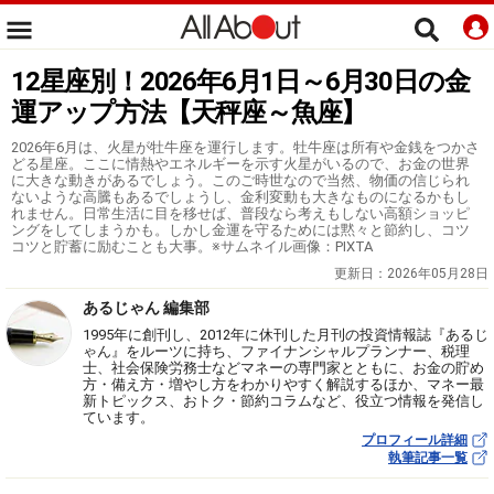
12星座別！2026年6月1日～6月30日の金
運アップ方法【天秤座～魚座】
2026年6月は、火星が牡牛座を運行します。牡牛座は所有や金銭をつかさ
どる星座。ここに情熱やエネルギーを示す火星がいるので、お金の世界
に大きな動きがあるでしょう。このご時世なので当然、物価の信じられ
ないような高騰もあるでしょうし、金利変動も大きなものになるかもし
れません。日常生活に目を移せば、普段なら考えもしない高額ショッピ
ングをしてしまうかも。しかし金運を守るためには黙々と節約し、コツ
コツと貯蓄に励むことも大事。※サムネイル画像：PIXTA
更新日：
2026年05月28日
あるじゃん 編集部
1995年に創刊し、2012年に休刊した月刊の投資情報誌『あるじ
ゃん』をルーツに持ち、ファイナンシャルプランナー、税理
士、社会保険労務士などマネーの専門家とともに、お金の貯め
方・備え方・増やし方をわかりやすく解説するほか、マネー最
新トピックス、おトク・節約コラムなど、役立つ情報を発信し
ています。
プロフィール詳細
執筆記事一覧