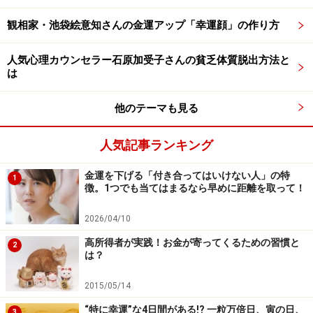
観相家・池袋絵意知さんの金運アップ「幸運顔」の作り方
人気心理カウンセラー石原加受子さんの貧乏体質脱出方法と
山羊座
は
6月の山羊座は安定運。これといったトラブルもなく、
他のテーマも見る
穏やかに生活できるひと月です。思考力が深まる時期な
ので、今まで見過ごしてきた事柄を、より深く考えてみ
人気記事ランキング
るのをおすすめ。さりげない事柄にも意外な価値を発見
金運を下げる「付き合ってはいけない人」の特
できそうです。金銭面も貯蓄の意義を再確認する、チャ
1
徴。1つでも当てはまるなら早めに距離を取って！
ンスの時期です。どんな目的のために、いくら貯めるべ
きなのかなどを考えると金運はグッと安定化。そのため
2026/04/10
に投資にチャレンジするのにもいい時期です。
高所得者が実践！お金が寄ってくるための習慣と
2
は？
ラッキーアイテム：デジタル時計
2015/05/14
水瓶座
“特に幸運”な4日間がある!? 一粒万倍日、寅の日、
3