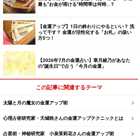
最も“お金が溶ける”時間帯は何時…？
に。とはいえ自信満々でいると反感を買い、陰口を叩か
れたり意地悪されたりすることもありそうです。常に謙
虚でいることが幸運をキープするカギになりそう。金運
【金運アップ】1日の終わりにやるといい？ 洗
は基本的には安泰。ただし大型家電や家具など値が張る
って干す？ 金運が活性化する「お札」の扱い
方5つ！
ものの故障などで多額の修理代が必要になったり、買い
替えを迫られたりしそうな気配が。資金と心の準備をし
ておきましょう。
【2026年7月の金運占い】章月綾乃があなた
の“誕生日”で占う「今月の金運」
ラッキーアイテム：ピンバッジ
この記事に関連するテーマ
太陽と月の魔女の金運アップ術
心理占術研究家・天城映さんの金運アップテクニックとは
占星術・神秘研究家 小泉茉莉花さんの金運アップ術