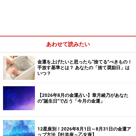
天秤座
あわせて読みたい
6月の天秤座の運気は活性化し、視野が広がりそうで
す。日々の雑事や目先のことはさておき、将来の夢に思
金運を上げたいと思ったら“捨てる”べきもの！
いをはせましょう。新しい道が開け、活躍の場をつかむ
手放す基準とは？ あなたの「捨て奨励日」は
ことができるはず。自分の可能性に賭けるべき時期とい
いつ？
えます。金銭的にはやや厳しめながら、本当に必要な支
出か、そうでないかの判断ができるように。必要経費と
【2026年8月の金運占い】章月綾乃があなた
理解したならば、その額の多寡にかかわらず出してくだ
の“誕生日”で占う「今月の金運」
さい。出した以上に得るものがある暗示です。
ラッキーアイテム：大ぶりのペンダント
12星座別！2026年8月1日～8月31日の金運ア
ップ方法【牡羊座～乙女座】