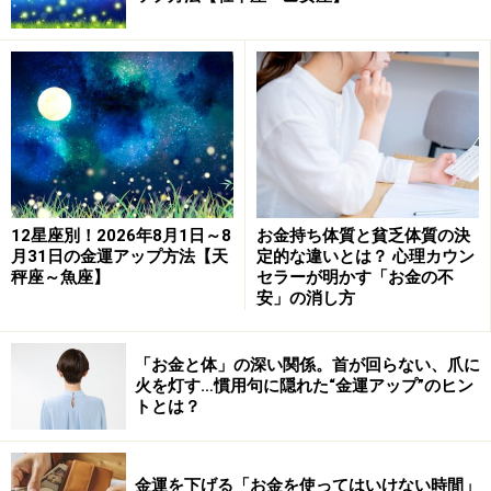
蠍座
6月の蠍座の運気は低調傾向。我慢しなくてはいけない
場面が増えてしまいそうな予感が。といって自分勝手に
ふるまうと周囲とぶつかることに。6月は黙って折れ
て、ひたすら次の活躍チャンスを待つのが正解でしょ
う。金銭面はかなり豊か。昇給やちょっとしたお小遣い
稼ぎで収入は上昇傾向。預貯金が想像以上に膨らんでい
ることも判明しそう。そのうえ無駄遣いをせず、しっか
12星座別！2026年8月1日～8
お金持ち体質と貧乏体質の決
月31日の金運アップ方法【天
定的な違いとは？ 心理カウン
り節約できる暗示もあります。お金の心配は1つもなさ
秤座～魚座】
セラーが明かす「お金の不
そう。
安」の消し方
ラッキーアイテム：アンティークドール
「お金と体」の深い関係。首が回らない、爪に
火を灯す…慣用句に隠れた“金運アップ”のヒン
射手座
トとは？
6月の射手座は吉凶混在。人間関係にスポットが当た
り、コミュニケーションのうまさで周囲との関係は良好
金運を下げる「お金を使ってはいけない時間」