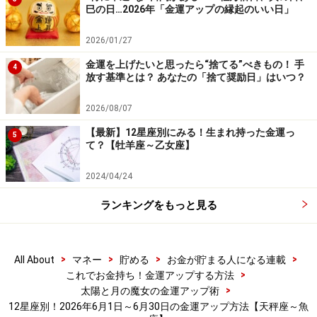
巳の日…2026年「金運アップの縁起のいい日」
6月の水瓶座の運気は上々。活躍の時を迎えています。
自分への強い自信が生まれ、どんな場面でも堂々として
2026/01/27
いられるでしょう。自分の考えを臆せずに伝えてくださ
金運を上げたいと思ったら“捨てる”べきもの！ 手
4
放す基準とは？ あなたの「捨て奨励日」はいつ？
い。そんなあなたに憧れる人もたくさん出てくるはず。
普段より大きめの声で話すのもおすすめです。一方、人
2026/08/07
付き合いが増えるために交際費がかさみがち。といって
【最新】12星座別にみる！生まれ持った金運っ
5
出し惜しみすると人望がダウンし、運気の足を引っ張っ
て？【牡羊座～乙女座】
てしまうでしょう。運気底上げのためにも気持ちよく出
2024/04/24
したいものです。
ランキングをもっと見る
ラッキーアイテム：よそ行きの靴
>
>
>
>
All About
マネー
貯める
お金が貯まる人になる連載
>
これでお金持ち！金運アップする方法
>
太陽と月の魔女の金運アップ術
12星座別！2026年6月1日～6月30日の金運アップ方法【天秤座～魚