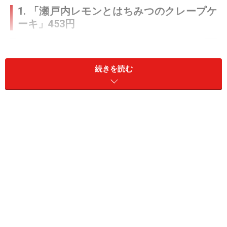
1. 「瀬戸内レモンとはちみつのクレープケ
ーキ」453円
続きを読む
「瀬戸内レモンとはちみつのクレープケーキ」453円（税
込）
まずご紹介するのは、「瀬戸内レモンとはちみつのクレ
ープケーキ」453円（税込）です。
瀬戸内レモンを使用したレモンソースとレモンクリー
ム、レモン果皮砂糖漬け入りレモンカード（イギリス発
祥のジャムのようなもの）に、バニラ風味のクレープ皮
とはちみつクリームを重ねた多層仕立てのケーキです。