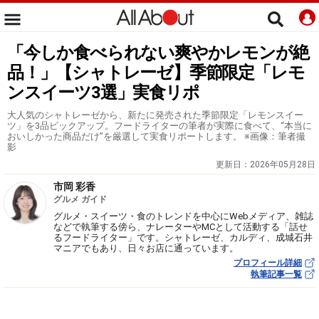
「今しか食べられない爽やかレモンが絶
品！」【シャトレーゼ】季節限定「レモ
ンスイーツ3選」実食リポ
大人気のシャトレーゼから、新たに発売された季節限定「レモンスイー
ツ」を3品ピックアップ。フードライターの筆者が実際に食べて、“本当に
おいしかった商品だけ”を厳選して実食リポートします。 ※画像：筆者撮
影
更新日：
2026年05月28日
市岡 彩香
グルメ ガイド
グルメ・スイーツ・食のトレンドを中心にWebメディア、雑誌
などで執筆する傍ら、ナレーターやMCとして活動する「話せ
るフードライター」です。シャトレーゼ、カルディ、成城石井
マニアでもあり、日々お店に通っています。
プロフィール詳細
執筆記事一覧