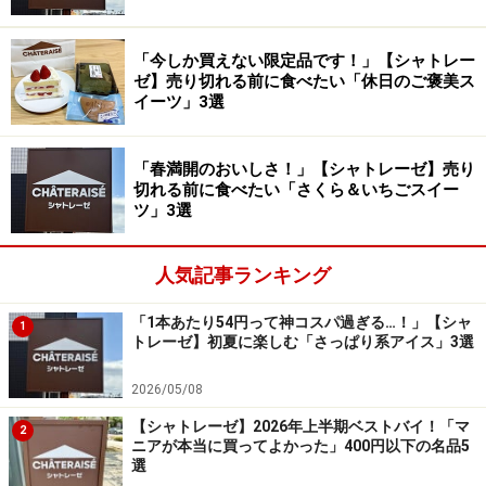
3. 「瀬戸内レモンモンブラン」421円
「今しか買えない限定品です！」【シャトレー
ゼ】売り切れる前に食べたい「休日のご褒美ス
「瀬戸内レモンモンブラン」421円（税込）
イーツ」3選
最後に紹介するのは、「瀬戸内レモンモンブラン」421
「春満開のおいしさ！」【シャトレーゼ】売り
円（税込）。瀬戸内レモンを使用したクリームとレモン
切れる前に食べたい「さくら＆いちごスイー
ピール、レモンカード、洋酒入りホイップクリーム、ダ
ツ」3選
コワーズ、紅茶シロップを重ねた、まさにレモン尽くし
のモンブランです。
人気記事ランキング
「1本あたり54円って神コスパ過ぎる…！」【シャ
1
トレーゼ】初夏に楽しむ「さっぱり系アイス」3選
さっぱりとしたレモンクリームがたっぷり！ 甘酸っぱいお
いしさと、やさしい口どけが絶品です
2026/05/08
【シャトレーゼ】2026年上半期ベストバイ！「マ
どこを食べても、爽やかなレモンクリームをたっぷり堪
2
ニアが本当に買ってよかった」400円以下の名品5
能できる至福のおいしさ。甘酸っぱさの中にほんのりと
選