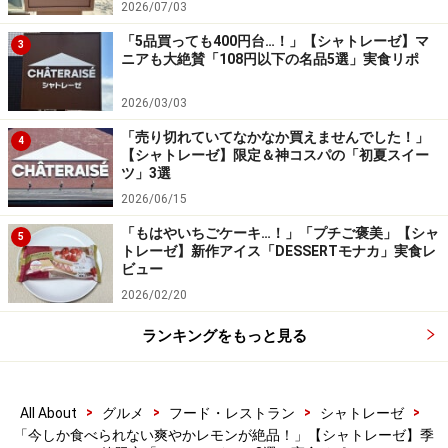
したほろ苦さも感じられるため、クリームがたっぷりで
2026/07/03
もくどさを感じません。
「5品買っても400円台…！」【シャトレーゼ】マ
3
ニアも大絶賛「108円以下の名品5選」実食リポ
さらに、モンブランの土台部分にかかった紅茶シロップ
2026/03/03
が、レモンティーのような上品な後味を演出して、最後
「売り切れていてなかなか買えませんでした！」
のひと口までレモンのおいしさを存分に楽しめる逸品で
4
【シャトレーゼ】限定＆神コスパの「初夏スイー
す。
ツ」3選
2026/06/15
いかがでしたか。今回ご紹介した商品は全て「シャトレ
「もはやいちごケーキ…！」「プチご褒美」【シャ
5
ーゼ」の季節限定品です。気になった商品がある人は、
トレーゼ】新作アイス「DESSERTモナカ」実食レ
ぜひお近くの店舗やオンラインショップでチェックして
ビュー
2026/02/20
みてくださいね。
ランキングをもっと見る
※商品の在庫状況は日々変動するため、紹介した商品が
「在庫なし」となる場合もあります。あらかじめご了承
ください。
>
>
>
>
All About
グルメ
フード・レストラン
シャトレーゼ
「今しか食べられない爽やかレモンが絶品！」【シャトレーゼ】季