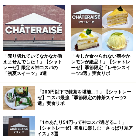
399円（税込）。スフレチーズに、フランス産クリーム
チーズを使用したチーズクリーム、レモンゼリー、瀬戸
内レモンソースを重ねた、季節限定のケーキです。
ふんわりとした口どけに、レモンとチーズの味わいが相性抜
群！
「売り切れていてなかなか買
「今しか食べられない爽やか
えませんでした！」【シャト
レモンが絶品！」【シャトレ
ひと口食べると、レモンならではの甘酸っぱい味わい
レーゼ】限定＆神コスパの
ーゼ】季節限定「レモンスイ
「初夏スイーツ」3選
ーツ3選」実食リポ
と、チーズのコクが相性抜群。きめ細かく滑らかなスフ
レチーズは、ふわしゅわっと溶けるような食感です。そ
こに、さっぱりとしたレモンの風味が重なり、爽やかな
「200円以下で抹茶を堪能…！」【シャトレー
ゼ】コスパ最強「季節限定の抹茶スイーツ3
後味が心地よく広がります。
選」実食リポ
口に入れた瞬間に消えていくような軽やかさを存分に堪
「1本あたり54円って神コスパ過ぎる…！」
能できる一品です。
【シャトレーゼ】初夏に楽しむ「さっぱり系ア
イス」3選