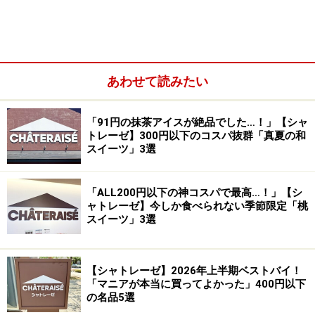
バニラ風味クレープのおいしさに、レモンの爽やかな味わい
とはちみつの甘い風味が広がります
ひと口食べると、薄く折り重ねられたクレープ生地とレ
モンクリームが、ほろっとほどけるような口どけ。さっ
あわせて読みたい
ぱりとしたレモンの酸味と、はちみつのやさしい甘さが
口いっぱいに広がります。
「91円の抹茶アイスが絶品でした…！」【シャ
トレーゼ】300円以下のコスパ抜群「真夏の和
さらに、キャラメルシュガーチップが入っていること
スイーツ」3選
で、カリカリとした食感がアクセントに！ 最後まで飽き
ずに楽しめる、食べ応え抜群の一品です。
「ALL200円以下の神コスパで最高…！」【シ
ャトレーゼ】今しか食べられない季節限定「桃
スイーツ」3選
2. 「レモンのフロマージュスフレ」399円
【シャトレーゼ】2026年上半期ベストバイ！
「レモンのフロマージュスフレ」399円（税込）
「マニアが本当に買ってよかった」400円以下
の名品5選
続いて紹介するのは、「レモンのフロマージュスフレ」