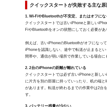
クイックスタートが失敗する主な原
1. Wi-FiやBluetoothが不安定、またはオフに
クイックスタートでは古いiPhoneと新しいiP
FiやBluetoothをオンの状態にしておく必要が
例えば、古いiPhoneのBluetoothがオフに
iPhoneを認識しない、途中で転送が止まると
間帯や、通信が弱い場所で作業している場合に
2. 2台のiPhoneの距離が離れている
クイックスタートでは必ず古いiPhoneと新しい
に片方を別の部屋に持っていったり、机の端と
があります。転送が終わるまでの作業中は2台
す。
3. バッテリー残量が少ない