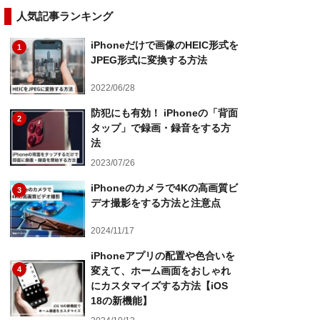
人気記事ランキング
iPhoneだけで画像のHEIC形式を
1
JPEG形式に変換する方法
2022/06/28
防犯にも有効！ iPhoneの「背面
2
タップ」で録画・録音をする方
法
2023/07/26
iPhoneのカメラで4Kの高画質ビ
3
デオ撮影をする方法と注意点
2024/11/17
iPhoneアプリの配置や色合いを
4
変えて、ホーム画面をおしゃれ
にカスタマイズする方法【iOS
18の新機能】