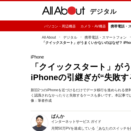
デジタル
パソコン・周辺機器
カメラ・AV機器
携帯電話・
All About
デジタル
携帯電話・スマートフォン
「クイックスタート」がうまくいかないのはなぜ？ iPho
iPhone
「クイックスタート」が
iPhoneの引継ぎが“失敗
新旧2つのiPhoneを近づけるだけでデータ移行を進められる
く認識されなかったりと失敗するケースも多いです。本記事で
像：筆者作成
ばんか
インターネットサービス ガイド
月間50万PVを達成している「あなたのスイッチを押すブ