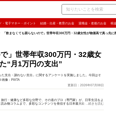
ド・電子マネー・ポイント
結婚・出産・教育のお金
退職金・老後のお金
税
「飲まなくても困らないので」世帯年収300万円・32歳女性が物価高で真っ先に削
」世帯年収300万円・32歳女
た“月1万円の支出”
価高で削った支出・譲れない支出」に関するアンケートを実施しました。今回はそ
像：PIXTA
更新日：2026年07月08日
グルメ・旅行・健康など多彩な分野で、その道のプロ（専門家）が、日常生活をよ
、読み物コラムまで、多彩なコンテンツを発信する日本最大級の総合情報サ
...続きを読む