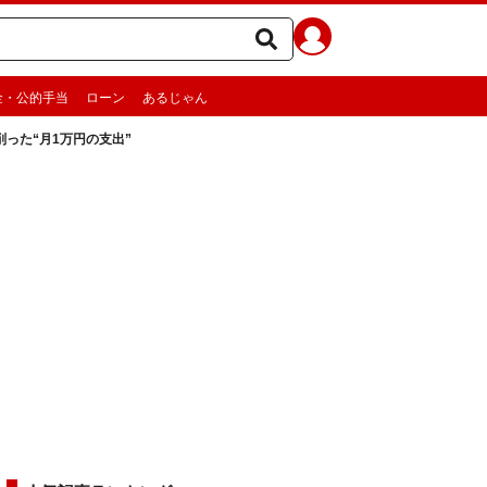
金・公的手当
ローン
あるじゃん
った“月1万円の支出”