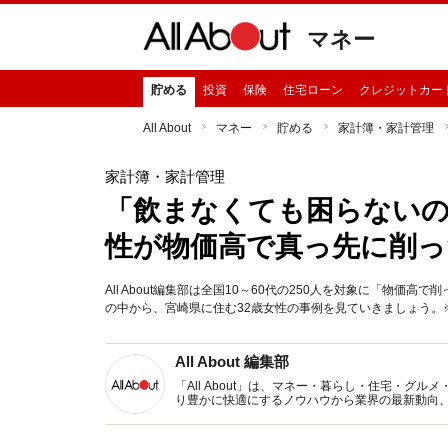
マネー
貯める
投資
保険
住宅ローン
クレジットカー
All About
マネー
貯める
家計簿・家計管理
家計簿・家計管理
「飲まなくても困らないので
性が物価高で真っ先に削っ
All About編集部は全国10～60代の250人を対象に「物
の中から、宮崎県に住む32歳女性の事例を見ていきましょう。※画
All About 編集部
「All About」は、マネー・暮らし・住宅・
り豊かに快適にするノウハウから業界の最新動向
イトです。