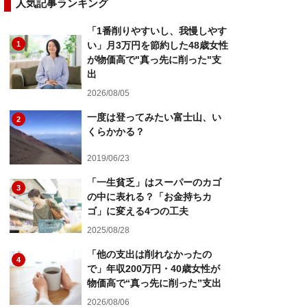
人気記事ランキング
「1番削りやすいし、我慢しやす
1
い」月3万円を節約した48歳女性
が物価高で"真っ先に削った"支
出
2026/08/05
一度は登ってみたい富士山、い
2
くらかかる？
2019/06/23
「一生貧乏」はスーパーのカゴ
3
の中に表れる？「お金持ちカ
ゴ」に変える4つの工夫
2025/08/28
「他の支出は削れなかったの
4
で」年収200万円・40歳女性が
物価高で“真っ先に削った”支出
2026/08/06