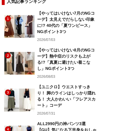
人気記事ランキング
【やってはいけない7月のNGコ
1
ーデ】太見えでだらしない印象
に!? 40代の「夏ワンピース」
NGポイント3つ
2026/07/03
【やってはいけない8月のNGコ
2
ーデ】熱中症のリスクも上が
る!?「真夏に避けたい着こな
し」NGポイント3つ
2026/08/03
【ユニクロ】ウエストすっき
3
り！ 脚のラインはしっかり隠れ
る！ 大人かわいい「フレアスカ
ート」コーデ
2026/07/31
ALL2990円の神パンツ3選
4
【GU】気になる下半身をおしゃ