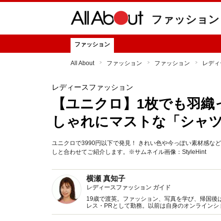
ファッション
ファッション
All About
ファッション
ファッション
レディ
レディースファッション
【ユニクロ】1枚でも羽織
しゃれにマストな「シャツ
ユニクロで3990円以下で発見！ きれい色や今っぽい素材感
しと合わせてご紹介します。※サムネイル画像：StyleHint
横瀬 真知子
レディースファッション ガイド
19歳で渡英。ファッション、写真を学び、帰国後
レス・PRとして勤務。以前は自身のオンライン
得た知識をもとに、フレッシュなファッション情