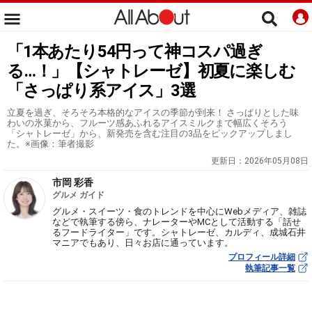
「1本あたり54円って神コスパ過ぎ
る…！」【シャトレーゼ】初夏に楽しむ
「さっぱり系アイス」3選
立夏を過ぎ、そろそろ本格的なアイスの季節が到来！ さっぱりとした味
わいの氷菓から、フルーツ感あふれるアイスミルクまで幅広くそろう
「シャトレーゼ」から、新発売を含む注目の3品をピックアップしまし
た。※画像：筆者撮影
更新日：
2026年05月08日
市岡 彩香
グルメ ガイド
グルメ・スイーツ・食のトレンドを中心にWebメディア、雑誌
などで執筆する傍ら、ナレーターやMCとして活動する「話せ
るフードライター」です。シャトレーゼ、カルディ、成城石井
マニアでもあり、日々お店に通っています。
プロフィール詳細
執筆記事一覧