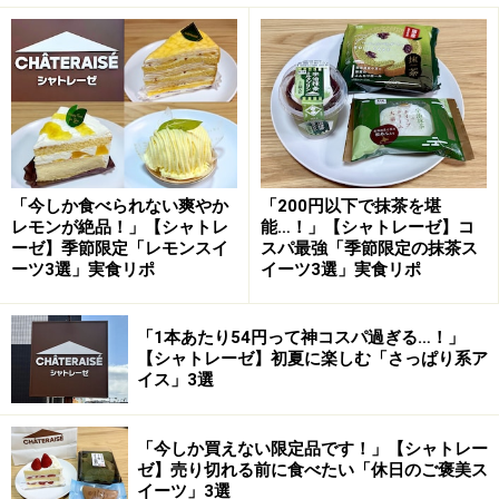
たて牛乳を使用したバニラアイスの組み合わせが楽しめ
る一品。
マンゴー氷の真ん中にバニラアイスが入っています
マンゴー氷は氷の粒を均一に整え、バニラアイスはクリ
ーム仕立てにすることで、滑らかな口あたりに仕上げて
「今しか食べられない爽やか
「200円以下で抹茶を堪
いるのだそう。
レモンが絶品！」【シャトレ
能…！」【シャトレーゼ】コ
ーゼ】季節限定「レモンスイ
スパ最強「季節限定の抹茶ス
ーツ3選」実食リポ
イーツ3選」実食リポ
ひと口で、濃厚なマンゴー氷とバニラアイスのおいしさを楽
「1本あたり54円って神コスパ過ぎる…！」
しめるかき氷フロートです
【シャトレーゼ】初夏に楽しむ「さっぱり系ア
イス」3選
濃厚なマンゴーの甘みとシャリッとした氷の口どけに、
ミルク感たっぷりのバニラアイスが溶け合い、ひと口で
「今しか買えない限定品です！」【シャトレー
マンゴー氷とバニラアイスの両方を楽しめます。「かき
ゼ】売り切れる前に食べたい「休日のご褒美ス
氷も食べたいけどバニラアイスも食べたい！」という欲
イーツ」3選