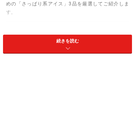
めの「さっぱり系アイス」3品を厳選してご紹介しま
す。
目次
1. 「白州名水かき氷フロート マンゴー＆バニラ」4個入
続きを読む
345円
2. 「果実食感バー ライチ」1本 81円／6本入 399円
3. 「つぶつぶ果実の瀬戸内産レモンバー」6本入 324円
1. 「白州名水かき氷フロート マンゴー＆バ
ニラ」4個入 345円
「白州名水かき氷フロート マンゴー＆バニラ」4個入 345円
（税込）