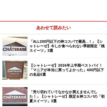
あわせて読みたい
「ALL200円以下の神コスパで最高…！」【シ
ャトレーゼ】今しか食べられない季節限定「桃
スイーツ」3選
【シャトレーゼ】2026年上半期ベストバイ！
最初にご紹介するのは、2026年4月新発売の「白州名水
「マニアが本当に買ってよかった」400円以下
かき氷フロート マンゴー＆バニラ」4個入 345円（税
の名品5選
込）です。
「売り切れていてなかなか買えませんでし
マンゴーの王様と称される最高級品種“アルフォンソマン
た！」【シャトレーゼ】限定＆神コスパの「初
夏スイーツ」3選
ゴー” のピューレを使用したマンゴーかき氷と、しぼり