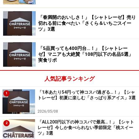
張りな気分をかなえてくれる逸品です。
「春満開のおいしさ！」【シャトレーゼ】売り
2. 「果実食感バー ライチ」1本 81円／6本
切れる前に食べたい「さくら＆いちごスイー
入 399円
ツ」3選
「5品買っても400円台…！」【シャトレー
ゼ】マニアも大絶賛「108円以下の名品5選」
「果実食感バー ライチ」1本81円（税込）／6本入399円（税
実食リポ
込）
続いてご紹介するのは、「果実食感バー ライチ」1本81
人気記事ランキング
円／6本入399円（税込）。まるで果実そのもののような
「1本あたり54円って神コスパ過ぎる…！」【シャ
食感が楽しめる人気シリーズで、1本81円というコスパ
1
トレーゼ】初夏に楽しむ「さっぱり系アイス」3選
のよさも魅力です（※1本での販売は、店舗により取り扱
いがない場合があります）。
2026/05/08
「ALL200円以下の神コスパで最高…！」【シャト
2
レーゼ】今しか食べられない季節限定「桃スイー
ツ」3選