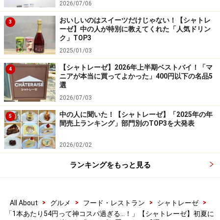
シャトレーゼのアイスバーはコスパ抜群。こちらは1本81円
2026/07/06
で楽しむことができます！
おいしいのはスイーツだけじゃない！【シャトレ
3
ーゼ】中の人が特別に教えてくれた「人気ドリン
特徴は、一般的なアイスバーとは異なるやわらかな食
ク」TOP3
感。ライチ果汁をギュッと濃縮したような、ねっとりと
2025/01/03
した口あたりで、まるでライチをそのまま食べているか
【シャトレーゼ】2026年上半期ベストバイ！「マ
4
のようなフルーツバーです。
ニアが本当に買ってよかった」400円以下の名品5
選
2026/07/03
中の人に聞いた！【シャトレーゼ】「2025年の年
5
ライチの爽やかな風味と、やわらかねっとりな食感が美味！
間売上ランキング」部門別のTOP3を大発表
ひと口かじると、みずみずしいライチの甘みと上品な香
2026/02/02
りがふわっと広がり、さっぱりとした後味が印象的。や
ランキングをもっと見る
わらかねっとりな食感の中にジューシーな果実感があ
り、甘過ぎない爽やかな味わいを楽しめます。
>
>
>
>
All About
グルメ
フード・レストラン
シャトレーゼ
3. 「つぶつぶ果実の瀬戸内産レモンバー」6
「1本あたり54円って神コスパ過ぎる…！」【シャトレーゼ】初夏に