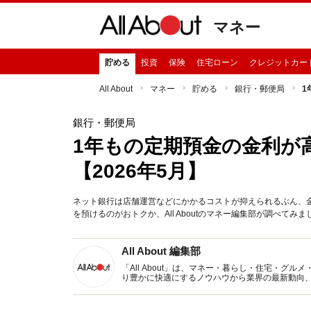
マネー
貯める
投資
保険
住宅ローン
クレジットカー
All About
マネー
貯める
銀行・郵便局
1
銀行・郵便局
1年もの定期預金の金利が
【2026年5月】
ネット銀行は店舗運営などにかかるコストが抑えられるぶん、金
を預けるのがおトクか、All Aboutのマネー編集部が調べてみま
All About 編集部
「All About」は、マネー・暮らし・住宅・
り豊かに快適にするノウハウから業界の最新動向
イトです。