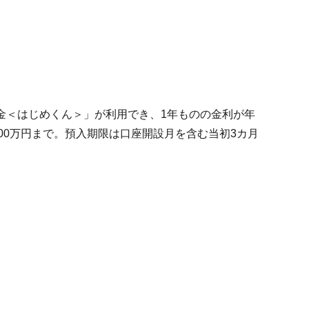
）
金＜はじめくん＞」が利用でき、1年ものの金利が年
人500万円まで。預入期限は口座開設月を含む当初3カ月