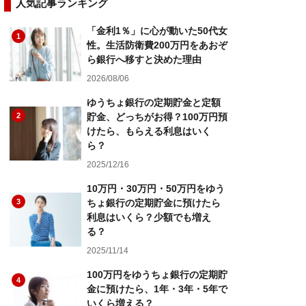
人気記事ランキング
「金利1％」に心が動いた50代女
1
性。生活防衛費200万円をあおぞ
ら銀行へ移すと決めた理由
2026/08/06
ゆうちょ銀行の定期貯金と定額
2
貯金、どっちがお得？100万円預
けたら、もらえる利息はいく
ら？
2025/12/16
10万円・30万円・50万円をゆう
3
ちょ銀行の定期貯金に預けたら
利息はいくら？少額でも増え
る？
2025/11/14
100万円をゆうちょ銀行の定期貯
4
金に預けたら、1年・3年・5年で
いくら増える？