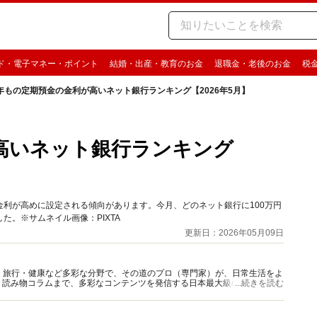
ド・電子マネー・ポイント
結婚・出産・教育のお金
退職金・老後のお金
税
年もの定期預金の金利が高いネット銀行ランキング【2026年5月】
高いネット銀行ランキング
利が高めに設定される傾向があります。今月、どのネット銀行に100万円
した。※サムネイル画像：PIXTA
更新日：2026年05月09日
グルメ・旅行・健康など多彩な分野で、その道のプロ（専門家）が、日常生活をよ
、読み物コラムまで、多彩なコンテンツを発信する日本最大級の総合情報サ
...続きを読む