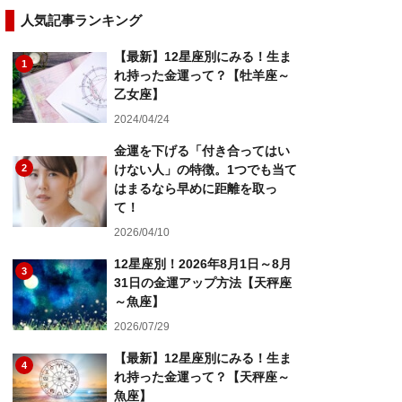
人気記事ランキング
【最新】12星座別にみる！生ま
1
れ持った金運って？【牡羊座～
乙女座】
2024/04/24
金運を下げる「付き合ってはい
2
けない人」の特徴。1つでも当て
はまるなら早めに距離を取っ
て！
2026/04/10
12星座別！2026年8月1日～8月
3
31日の金運アップ方法【天秤座
～魚座】
2026/07/29
【最新】12星座別にみる！生ま
4
れ持った金運って？【天秤座～
魚座】