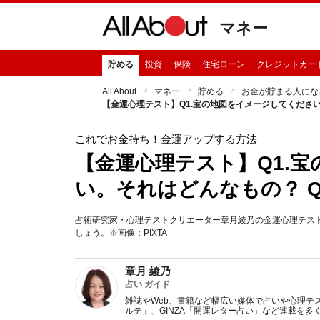
マネー
貯める
投資
保険
住宅ローン
クレジットカー
All About
マネー
貯める
お金が貯まる人にな
【金運心理テスト】Q1.宝の地図をイメージしてください
これでお金持ち！金運アップする方法
【金運心理テスト】Q1.
い。それはどんなもの？ Q
占術研究家・心理テストクリエーター章月綾乃の金運心理テス
しょう。※画像：PIXTA
章月 綾乃
占い ガイド
雑誌やWeb、書籍など幅広い媒体で占いや心理テスト
ルテ」、GINZA「開運レター占い」など連載を