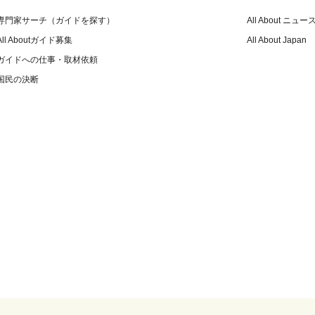
専門家サーチ（ガイドを探す）
All About ニュー
All Aboutガイド募集
All About Japan
ガイドへの仕事・取材依頼
国民の決断