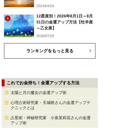
2024/04/24
12星座別！2026年8月1日～8月
5
31日の金運アップ方法【牡羊座
～乙女座】
2026/07/29
ランキングをもっと見る
これでお金持ち！金運アップする方法
太陽と月の魔女の金運アップ術
心理占術研究家・天城映さんの金運アップテ
クニックとは
占星術・神秘研究家 小泉茉莉花さんの金運
アップ術