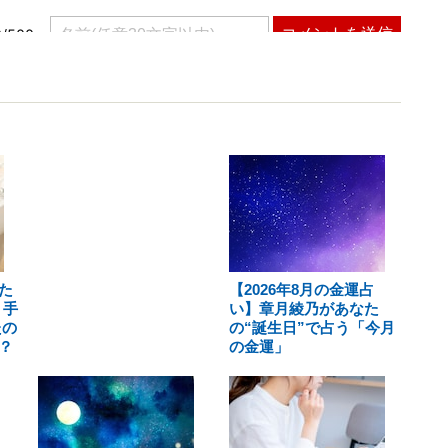
た
【2026年8月の金運占
 手
い】章月綾乃があなた
たの
の“誕生日”で占う「今月
？
の金運」