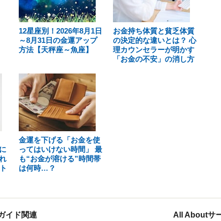
12星座別！2026年8月1日
お金持ち体質と貧乏体質
～8月31日の金運アップ
の決定的な違いとは？ 心
方法【天秤座～魚座】
理カウンセラーが明かす
「お金の不安」の消し方
金運を下げる「お金を使
に
ってはいけない時間」 最
れ
も“お金が溶ける”時間帯
ト
は何時…？
ガイド関連
All Abou