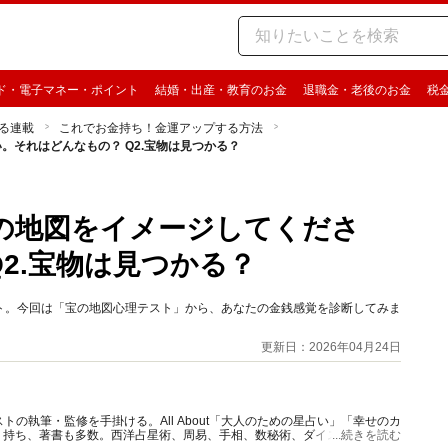
ド・電子マネー・ポイント
結婚・出産・教育のお金
退職金・老後のお金
税
る連載
これでお金持ち！金運アップする方法
。それはどんなもの？ Q2.宝物は見つかる？
宝の地図をイメージしてくださ
2.宝物は見つかる？
ト。今回は「宝の地図心理テスト」から、あなたの金銭感覚を診断してみま
更新日：2026年04月24日
の執筆・監修を手掛ける。All About「大人のための星占い」「幸せのカ
多く持ち、著書も多数。西洋占星術、周易、手相、数秘術、ダイスやカード占
...続きを読む