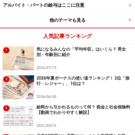
最後に、当時の自分に「これだけは言っておきたい」と
アルバイト・パートの給与はここに注意
いうアドバイスを聞きました。
他のテーマも見る
「しっかり働くこと、給料に見合った生活をすること、
何かあった時のために毎月数千円でもいいから貯金し続
人気記事ランキング
けること」
気になるみんなの「平均年収」はいくら？ 男女
1
別・年齢別に紹介
＜調査概要＞
給料日前のお財布事情に関するアンケート
2026/07/19
調査方法：インターネットアンケート
2026年夏ボーナスの使い道ランキング！ 2位「旅
2
調査実施期間：2026年3月4～5日
行・レジャー」、1位は？
調査対象：全国10～70代の250人（男性：77人、女性：
2026/06/30
171人、回答しない：2人）
給料から引かれるものって何？ 税金と社会保険料
3
【動画でわかりやすく解説】
※回答者のコメントは原文のまま記載しています。
※本記事の出費内訳はアンケートの回答に基づいた「主
2021/04/15
な項目」のみを記載しています。回答に含まれない社会