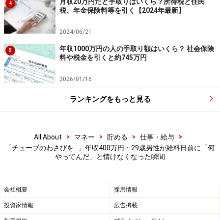
月収20万円だと手取りはいくら？所得税と住民
4
保険料や税金、民間の保険料、不定期な支出、使途不明
税、年金保険料等を引く【2024年最新】
金などは考慮されていないため、収支合計が一致しない
2024/06/21
場合があります。
※本記事で紹介している人物のプロフィールや数値など
年収1000万円の人の手取り額はいくら？ 社会保険
5
料や税金を引くと約745万円
は、プライバシー保護のため編集部で一部改変している
場合があります。
2026/01/16
ランキングをもっと見る
※記事内容は執筆時点のものです。最新の内容をご確認くださ
い。
本記事の内容は一般的な情報提供を目的としており、特定の金融
商品や投資行動を推奨するものではありません。
>
>
>
>
All About
マネー
貯める
仕事・給与
投資や資産運用に関する最終的なご判断はご自身の責任において
「チューブのわさびを…」年収400万円・29歳男性が給料日前に「何
行ってください。
やってんだ」と情けなくなった瞬間
掲載情報の正確性・完全性については十分に配慮しております
が、その内容を保証するものではなく、これに基づく損失・損害
などについて当社は一切の責任を負いません。
最新の情報や詳細については、必ず各金融機関やサービス提供者
会社概要
採用情報
の公式情報をご確認ください。
投資家情報
広告掲載
【編集部からのお知らせ】