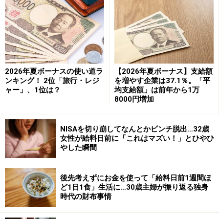
人生で1番惨めさを感じた瞬間
29歳男性が給料日前に「これは本当に一番マズい！」と
感じたのは20代前半のころだそう。
2026年夏ボーナスの使い道ラ
【2026年夏ボーナス】支給額
「当時は給料が今よりも低く、さらに給料日前で手持ち
ンキング！ 2位「旅行・レジ
を増やす企業は37.1％。「平
ャー」、1位は？
均支給額」は前年から1万
のお金が0円に近かったことがあり、チューブのわさび
8000円増加
をおかずにご飯を食べていたことがありました。その時
はさすがに『何やってんだ……』と自分が情けなくなり、
NISAを切り崩してなんとかピンチ脱出…32歳
人生で1番惨めさを感じた瞬間だったかもしれません」
女性が給料日前に「これはマズい！」とひやひ
やした瞬間
お金がなかったことはもちろん、「食材が買えずまとも
な食事が取れない＝このまま飢えるのではという想像を
後先考えずにお金を使って「給料日前1週間ほ
してしまい、1人暮らしということもあって本当にマズ
ど1日1食」生活に…30歳主婦が振り返る独身
時代の財布事情
いと思いました」と、当時抱いた感情を振り返ります。