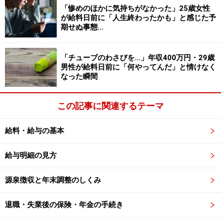
しっかり働くこと、給料に見合った生活を
「惨めのほかに気持ちがなかった」25歳女性
が給料日前に「人生終わったかも」と感じた予
すること、そして……
期せぬ事態…
男性はその窮地を「チューブのわさび」をおかずにご飯
を食べて切り抜けたとのことですが、途中で心が折れた
「チューブのわさびを…」年収400万円・29歳
男性が給料日前に「何やってんだ」と情けなく
りしなかったのでしょうか。
なった瞬間
「1週間ほどチューブわさび生活だったのですが、当然
この記事に関連するテーマ
他の食材を買えるお金も持っていなかったため、1週間
乗り切れば給料が入るということだけを考え、本当にぎ
給料・給与の基本
りぎりのところで気力を保てて、その状況を切り抜けら
れました」
給与明細の見方
かなりギリギリのところまで追い込まれながらも、なん
源泉徴収と年末調整のしくみ
とかピンチを脱出したことがうかがえます。
退職・失業後の保険・年金の手続き