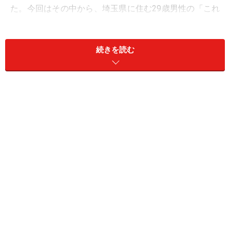
た。今回はその中から、埼玉県に住む29歳男性の「これ
は本当にマズい！」と焦ったエピソードを紹介します。
続きを読む
回答者のプロフィール
【埼玉県在住29歳男性、収入状況と1カ月の主な出費内
訳】
・家族構成：独身（子なし）
・雇用形態：契約社員
・職業：深夜清掃員
・年収：400万円
・貯蓄額：100万円