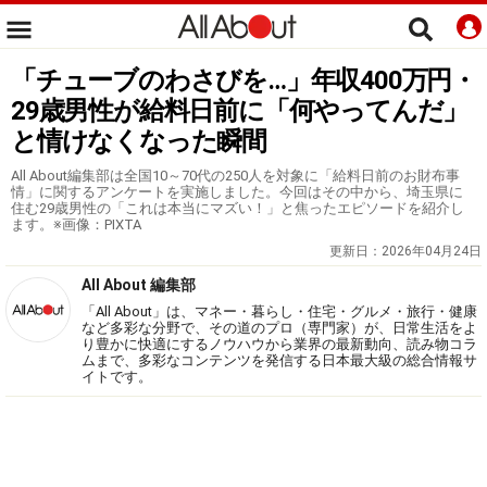
「チューブのわさびを…」年収400万円・
29歳男性が給料日前に「何やってんだ」
と情けなくなった瞬間
All About編集部は全国10～70代の250人を対象に「給料日前のお財布事
情」に関するアンケートを実施しました。今回はその中から、埼玉県に
住む29歳男性の「これは本当にマズい！」と焦ったエピソードを紹介し
ます。※画像：PIXTA
更新日：
2026年04月24日
All About 編集部
「All About」は、マネー・暮らし・住宅・グルメ・旅行・健康
など多彩な分野で、その道のプロ（専門家）が、日常生活をよ
り豊かに快適にするノウハウから業界の最新動向、読み物コラ
ムまで、多彩なコンテンツを発信する日本最大級の総合情報サ
イトです。