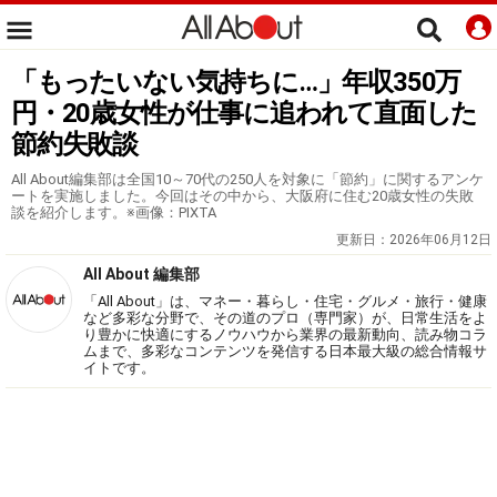
「もったいない気持ちに…」年収350万
円・20歳女性が仕事に追われて直面した
節約失敗談
All About編集部は全国10～70代の250人を対象に「節約」に関するアンケ
ートを実施しました。今回はその中から、大阪府に住む20歳女性の失敗
談を紹介します。※画像：PIXTA
更新日：
2026年06月12日
All About 編集部
「All About」は、マネー・暮らし・住宅・グルメ・旅行・健康
など多彩な分野で、その道のプロ（専門家）が、日常生活をよ
り豊かに快適にするノウハウから業界の最新動向、読み物コラ
ムまで、多彩なコンテンツを発信する日本最大級の総合情報サ
イトです。