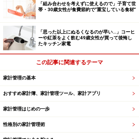
そして、「節約は無理に理想の方法を取り入れるのでは
「組み合わせを考えずに使えるので」子育て世
帯・30歳女性が食費節約で“重宝している食材”
なく、自分の生活リズムに合った方法で続けることが大
切だと感じました。まとめ買いをする場合も、使い切れ
る量を考えて購入することが重要だと思いました」と、
「思った以上にぬるくなるのが早い…」コーヒ
この失敗から学んだ教訓を教えてくれました。
ーや紅茶をよく飲む49歳女性が買って後悔し
たキッチン家電
＜調査概要＞
節約の経験談に関するアンケート
この記事に関連するテーマ
調査方法：インターネットアンケート
調査実施日：2026年3月11日
家計管理の基本
調査対象：全国10～70代の250人（男性：57人、女性：
おすすめ家計簿、家計管理ツール、家計アプリ
190人、回答しない：3人）
家計管理はじめの一歩
※回答者のコメントは原文のまま記載しています。
※本記事の出費内訳はアンケートの回答に基づいた「主
性格別の家計管理術
な項目」のみを記載しています。回答に含まれない社会
保険料や税金、民間の保険料、不定期な支出、使途不明