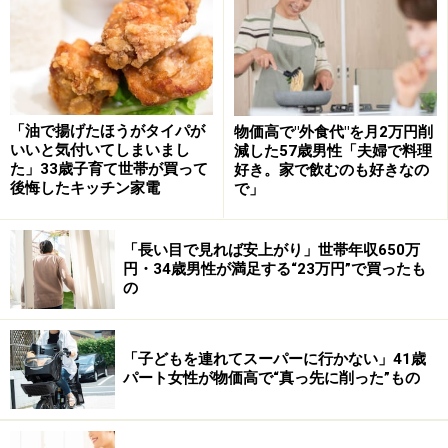
「SNSや節約の情報サイトで、まとめ買いと自炊をすれ
ば食費をかなり抑えられるという情報を見たことがきっ
かけです。食費を減らしたいと思っていたので、自分で
も実践してみようと思いました」と節約のきっかけを振
り返ります。しかし、いざ始めてみると、かえって出費
「油で揚げたほうがタイパが
物価高で"外食代"を月2万円削
いいと気付いてしまいまし
減した57歳男性「夫婦で料理
が増えてしまうことに……。
た」33歳子育て世帯が買って
好き。家で飲むのも好きなの
後悔したキッチン家電
で」
「スーパーで安い食材をたくさん買ったのですが、仕事
が忙しくて料理する時間が取れず、結局食材を使い切れ
「長い目で見れば安上がり」世帯年収650万
ずに傷んでしまったものもありました。結果的に無駄に
円・34歳男性が満足する“23万円”で買ったも
してしまい、節約どころか出費になってしまいました」
の
女性は「節約のつもりで行動したのに食材を無駄にして
しまい、もったいない気持ちと少し後悔する気持ちがあ
「子どもを連れてスーパーに行かない」41歳
パート女性が物価高で“真っ先に削った”もの
りました。自分の生活スタイルに合った方法を考える必
要があると感じました」と反省しているようです。