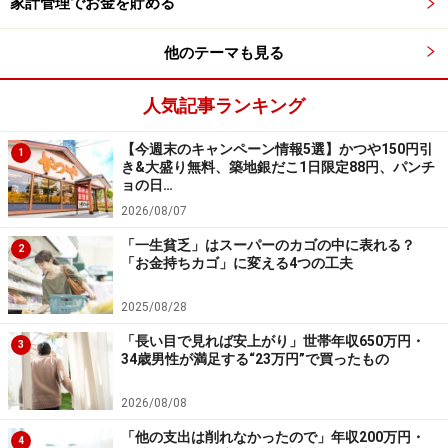
家計管理でお金を貯める
金などは考慮されていないため、収支合計が一致しない
場合があります。
他のテーマも見る
※本記事で紹介している人物のプロフィールや数値など
人気記事ランキング
は、プライバシー保護のため編集部で一部改変している
場合があります。
【今週末のキャンペーン情報5選】かつや150円引
1
き&大盛り無料、築地銀だこ1日限定88円、パンチ
ョの日…
※記事内容は執筆時点のものです。最新の内容をご確認くださ
い。
2026/08/07
本記事の内容は一般的な情報提供を目的としており、特定の金融
「一生貧乏」はスーパーのカゴの中に表れる？
商品や投資行動を推奨するものではありません。
2
「お金持ちカゴ」に変える4つの工夫
投資や資産運用に関する最終的なご判断はご自身の責任において
行ってください。
掲載情報の正確性・完全性については十分に配慮しております
2025/08/28
が、その内容を保証するものではなく、これに基づく損失・損害
などについて当社は一切の責任を負いません。
「長い目で見れば安上がり」世帯年収650万円・
3
最新の情報や詳細については、必ず各金融機関やサービス提供者
34歳男性が満足する“23万円”で買ったもの
の公式情報をご確認ください。
2026/08/08
【編集部からのお知らせ】
「他の支出は削れなかったので」年収200万円・
・「家計」について、
アンケート（2026/8/31まで）
を実施
4