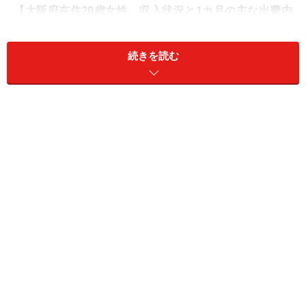
【大阪府在住20歳女性、収入状況と1カ月の主な出費内
訳】
・家族構成：独身（子なし）
続きを読む
・雇用形態：正社員
・職業：事務職
・年収：350万円
・貯蓄額：120万円
・家賃（住宅ローン）：6万5000円
・間取り：マンション（1K）
・食費：3万円
・交際費：1万5000円