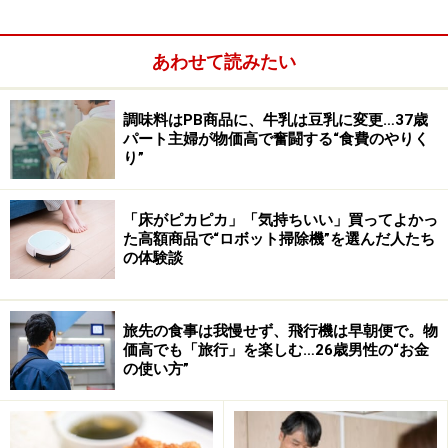
あわせて読みたい
調味料はPB商品に、牛乳は豆乳に変更…37歳
パート主婦が物価高で奮闘する“食費のやりく
り”
・電気代：4000円
・ガス代：3000円
「床がピカピカ」「気持ちいい」買ってよかっ
た高額商品で“ロボット掃除機”を選んだ人たち
・水道代：2000円
の体験談
・通信費：6000円
・毎月貯蓄に回している額：2万円
旅先の食事は我慢せず、飛行機は早朝便で。物
価高でも「旅行」を楽しむ…26歳男性の“お金
節約のため、安い食材を買ったのに
……
の使い方”
今回紹介する大阪府在住20歳女性は「食費」の節約で失
敗してしまいました。