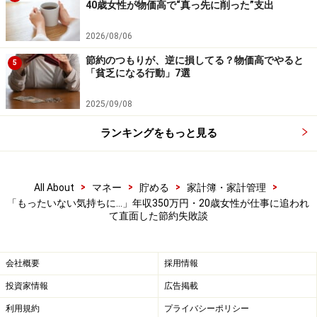
40歳女性が物価高で“真っ先に削った”支出
中です！
※抽選で20名にAmazonギフト券1000円分プレゼント
2026/08/06
※謝礼付きの限定アンケートやモニター企画に参加が可能に
なります
節約のつもりが、逆に損してる？物価高でやると
5
「貧乏になる行動」7選
2025/09/08
ランキングをもっと見る
>
>
>
>
All About
マネー
貯める
家計簿・家計管理
「もったいない気持ちに…」年収350万円・20歳女性が仕事に追われ
て直面した節約失敗談
会社概要
採用情報
投資家情報
広告掲載
利用規約
プライバシーポリシー