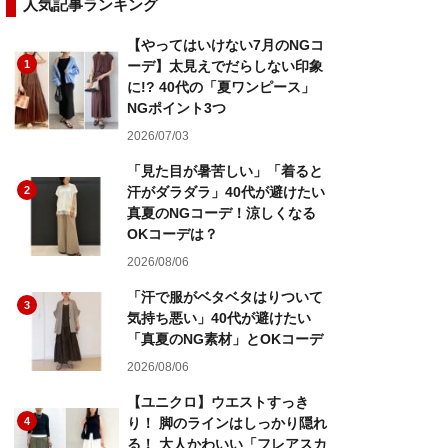
人気記事ランキング
【やってはいけない7月のNGコ
1
ーデ】太見えでだらしない印象
に!? 40代の「夏ワンピース」
NGポイント3つ
2026/07/03
「見た目が暑苦しい」「着ると
2
汗がダラダラ」40代が避けたい
真夏のNGコーデ！涼しくなる
OKコーデは？
2026/08/06
「汗で服がベタベタはりついて
3
気持ち悪い」40代が避けたい
「真夏のNG素材」とOKコーデ
2026/08/06
【ユニクロ】ウエストすっき
4
り！ 脚のラインはしっかり隠れ
る！ 大人かわいい「フレアスカ