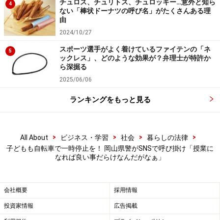
チュロス、チュリトス、チュロッキー…意外と知ら
4
ない「棒状ドーナツの呼び名」がたくさんある理
由
2024/10/27
スポーツ選手がよく着けているファイテンの「ネ
5
ックレス」、どのような効果が？弁理士が特許か
ら深掘る
2025/06/06
ランキングをもっと見る
>
>
>
>
All About
ビジネス・学習
社会
暮らしの法律
子どもも自転車で一時停止を！ 岡山県警がSNSで呼び掛け「授業に
なれば良い事だらけなんだがなぁ」
会社概要
採用情報
投資家情報
広告掲載