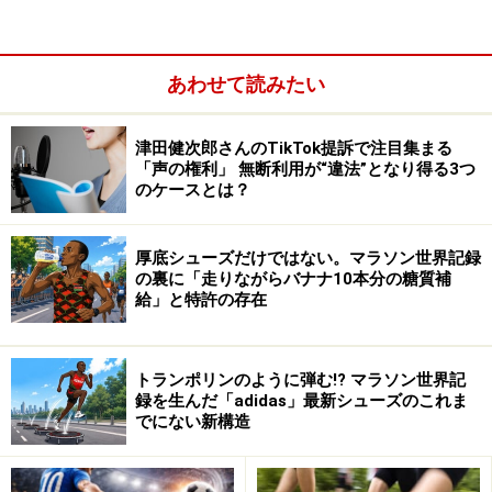
あわせて読みたい
津田健次郎さんのTikTok提訴で注目集まる
「声の権利」 無断利用が“違法”となり得る3つ
のケースとは？
厚底シューズだけではない。マラソン世界記録
の裏に「走りながらバナナ10本分の糖質補
給」と特許の存在
同課は続けて「運転免許を持つ皆さんが教えてあげてく
トランポリンのように弾む!? マラソン世界記
ださい」「一時停止をしないことがいかに危険かという
録を生んだ「adidas」最新シューズのこれま
ことを･･･」とつづり、免許を持っている大人が日常生活
でにない新構造
の中で子どもたちに正しい交通ルールを伝えるよう呼び
掛けている。