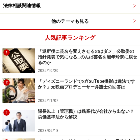
法律相談関連情報
＞次ページ：【実際の投稿】「自転車も必ず一時停止!!」
他のテーマも見る
※記事内容は執筆時点のものです。最新の内容をご確認くださ
い。
人気記事ランキング
次のページへ
1
/
2
「退所後に芸名を変えさせるのはダメ」公取委の
1
指針発表で気になる…のんは芸名を能年玲奈に戻せ
るのか
2025/10/20
「ディズニーランドでのYouTube撮影は違法です
2
か？」元映画プロデューサー弁護士の回答は
2025/11/07
課長以上（管理職）は残業代が会社から出ない？
3
労働基準法から解説
2023/06/18