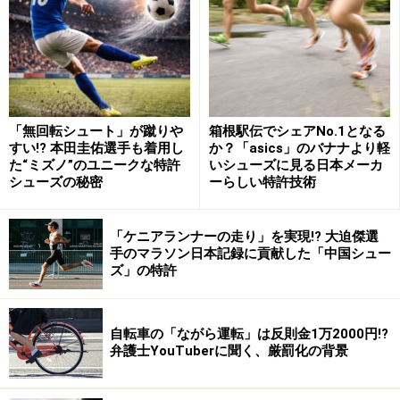
SNSでは「必修科目にするべき」との声も
この投稿にSNSユーザーからは「道路交通法（の学習）
を小学校と中学校と高校の必修科目にするべき」「守ら
ない人が多いです」「授業の一つになれば良い事だらけ
「無回転シュート」が蹴りや
箱根駅伝でシェアNo.1となる
なんだがなぁ」などの声が寄せられた。
すい!? 本田圭佑選手も着用し
か？「asics」のバナナより軽
た“ミズノ”のユニークな特許
いシューズに見る日本メーカ
シューズの秘密
ーらしい特許技術
一時停止は自動車やバイクだけでなく、自転車にも義務
づけられている。子どもが日常的に交通ルールを意識で
「ケニアランナーの走り」を実現!? 大迫傑選
きるよう、周囲の大人が家庭や学校で繰り返し伝えるこ
手のマラソン日本記録に貢献した「中国シュー
ズ」の特許
とこそ、事故防止につながるのではないだろうか。
自転車の「ながら運転」は反則金1万2000円!?
【交通指導課】
弁護士YouTuberに聞く、厳罰化の背景
自転車も必ず一時停止