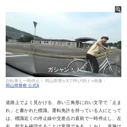
自転車も一時停止！ 岡山県警がXで呼び掛け ※画像：
岡山県警察 公式X
道路上でよく見かける、赤い三角形に白い文字で「止ま
れ」と書かれた標識。運転免許を持っている人にとって
は、標識近くの停止線や交差点の直前で一時停止し、左
右、前方を確認することは常識である。しかし、道路は