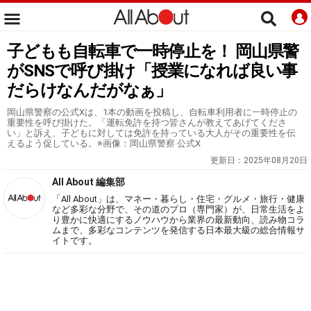
子どもも自転車で一時停止を！ 岡山県警
がSNSで呼び掛け「授業になれば良い事
だらけなんだがなぁ」
岡山県警察の公式Xは、1本の動画を投稿し、自転車利用者に一時停止の
重要性を呼び掛けた。「運転免許を持つ皆さんが教えてあげてくださ
い」と訴え、子どもに対しては免許を持っている大人がその重要性を伝
えるよう促している。※画像：岡山県警察 公式X
更新日：
2025年08月20日
All About 編集部
「All About」は、マネー・暮らし・住宅・グルメ・旅行・健康
など多彩な分野で、その道のプロ（専門家）が、日常生活をよ
り豊かに快適にするノウハウから業界の最新動向、読み物コラ
ムまで、多彩なコンテンツを発信する日本最大級の総合情報サ
イトです。