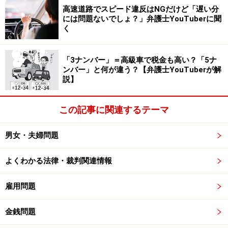
運転免許を持つ皆さんには当たり前のことで
高速道路でスピード違反はNGだけど「遅い分
には問題ないでしょ？」弁護士YouTuberに聞
も、運転免許を持たないお子さんは知らないこ
く
とかもしれません。
運転免許を持つ皆さんが教えてあげてくださ
「3ナンバー」＝高級車で税金も高い？「5ナ
い。
ンバー」と何が違う？【弁護士YouTuberが解
一時停止をしないことがいかに危険かというこ
説】
とを･･･
pic.twitter.com/zCGoWc9cVI
— 岡山県警察（公式） (@okayama_police)
この記事に関連するテーマ
August 7, 2025
男女・夫婦問題
＜参考＞
よくわかる法律・裁判関連情報
岡山県警察公式X 2025年8月7日
雇用問題
警視庁「
子供の交通人身事故発生状況（令和7年上半
期）
」
金銭問題
※コメントは原文ママ