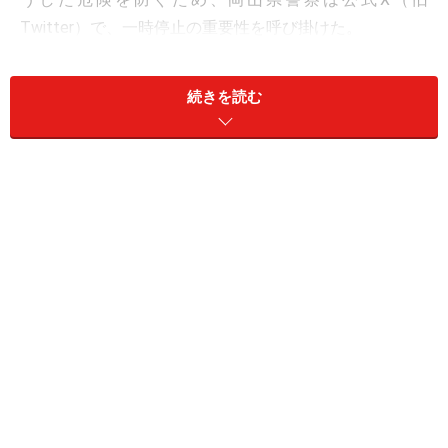
Twitter）で、一時停止の重要性を呼び掛けた。
「自転車も必ず一時停止!!」岡山県警が呼び
続きを読む
掛け
岡山県警の交通指導課は公式Xで、「自転車も必ず一時
停止!!」とコメントし、「運転免許を持たないお子さんは
知らないことかもしれません」と注意を促した。
警視庁が子どもの交通人身事故の発生状況をまとめた資
料によると、自転車乗用中の事故件数が事故全体の
68.1％を占めている。自転車は車両の一種であり、交差
点などでの一時停止は法律上の義務だが、運転免許を持
たない子どもはその重要性を理解していない場合もあ
る。