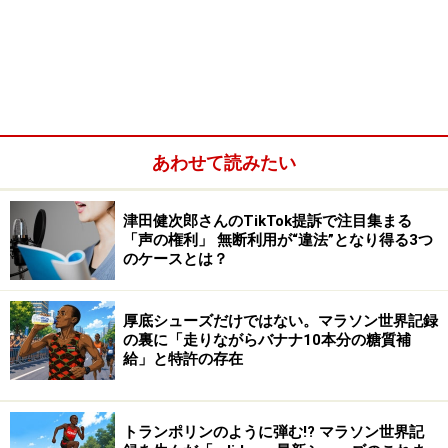
この事件は、被告が販売している幼児向け教育用DVDに
収録されている博士風イラストが、原告販売の幼児向け
教育用DVDに収録されているイラストによく似ていると
して著作権侵害が争われたものです。
【画像1】
の左側が原告イラストで、右側がそれによく
あわせて読みたい
似ているとして争われた被告イラストです。
津田健次郎さんのTikTok提訴で注目集まる
「声の権利」 無断利用が“違法”となり得る3つ
【画像1】左が原告イラスト、右が被告イラスト ※画像：
のケースとは？
判決文別紙
これを見て、画風がそっくりだという印象を受ける人は
厚底シューズだけではない。マラソン世界記録
少なくないでしょう。
の裏に「走りながらバナナ10本分の糖質補
給」と特許の存在
しかも、原告と被告との関係性と経緯から、右の被告イ
ラストは、左の原告イラストに基づいて制作されたもの
トランポリンのように弾む!? マラソン世界記