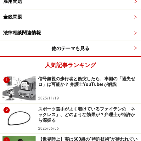
雇用問題
実はこの事件には、被告イラストを制作したイラストレ
ーターが、原告イラストを参考にしたと認めているとい
金銭問題
う事情があります。よって、当然ながら作風も似ている
わけですが、結局、裁判所は、それぞれのイラストを見
法律相談関連情報
比べて、相違点が多いため双方は類似しない……すなわち
著作権侵害ではないと判断しました。
他のテーマも見る
人気記事ランキング
こうした裁判例などを踏まえると、「どうぶつの森風」
「ジブリ風」のイラストをAIで生成することは法的にど
信号無視の歩行者と衝突したら、車側の「過失ゼ
1
う考えられるでしょうか。
ロ」は可能か？ 弁護士YouTuberが解説
2025/11/19
＞次ページ：結論、法的に問題はないと考えられるけれ
スポーツ選手がよく着けているファイテンの「ネ
ど……
2
ックレス」、どのような効果が？弁理士が特許か
ら深掘る
※記事内容は執筆時点のものです。最新の内容をご確認くださ
2025/06/06
い。
【世界陸上】実は600超の“特許技術”が使われてい
3