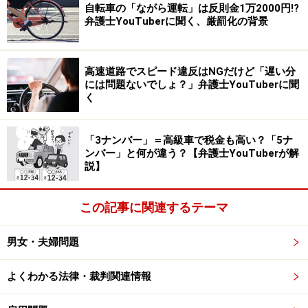
です。
自転車の「ながら運転」は反則金1万2000円!?
弁護士YouTuberに聞く、厳罰化の背景
次に参考になるのが、マンション読本事件です（大阪地
判平成21年3月26日）。
高速道路でスピード違反はNGだけど「遅い分
には問題ないでしょ？」弁護士YouTuberに聞
この事件は、被告が作成した『マンション読本』という
く
冊子のイラストが、原告イラストレーターが著作した
『独り暮らしをつくる100』という書籍内のイラストに
「3ナンバー」＝高級車で税金も高い？「5ナ
ンバー」と何が違う？【弁護士YouTuberが解
よく似ているとして争われた事件です。
説】
【画像2】
の左側が原告イラストで、右側がそれによく
この記事に関連するテーマ
似ているとして争われた被告イラストです。
男女・夫婦問題
【画像2】左が原告イラスト、右が被告イラスト ※画像：
判決文別紙（原告イラスト目録）
、
よくわかる法律・裁判関連情報
判決文別紙（被告イラスト目録）