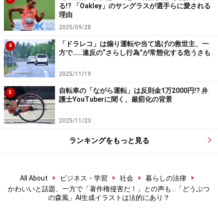
る!? 「Oakley」のサングラスが選手らに愛される
理由
次のページへ
1
/
3
2025/09/28
「ドラレコ」は煽り運転や当て逃げの救世主、一
4
方で……違反の“さらし行為”が常態化する危うさも
2025/11/19
自転車の「ながら運転」は反則金1万2000円!? 弁
5
護士YouTuberに聞く、厳罰化の背景
2025/11/23
ランキングをもっと見る
>
>
>
>
All About
ビジネス・学習
社会
暮らしの法律
かわいいと話題、一方で「著作権侵害だ！」との声も…「どうぶつ
の森風」AI生成イラストは法的にあり？