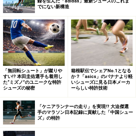
であると裁判では認定されたので、作風が共通している
録を生んだ「adidas」最新シューズのこれま
でにない新構造
ことは裁判所もおおむね認めていると考えられます。
しかし、両者の絵に共通性があることを認めつつも、そ
の共通部分はアイデアに過ぎないし、実際のそれぞれの
絵を見比べると以下のような相違点があるため、双方は
類似しない……すなわち著作権侵害ではないと裁判所は判
断しました。
「無回転シュート」が蹴りや
箱根駅伝でシェアNo.1となる
すい!? 本田圭佑選手も着用し
か？「asics」のバナナより軽
1：全体の質感と輝き、顔や全身の縦横の比率
た“ミズノ”のユニークな特許
いシューズに見る日本メーカ
2：耳の有無、鼻の形、瞳の色、眉の形と色、髪の色
シューズの秘密
ーらしい特許技術
3：角帽のかぶり方、蝶ネクタイの有無、ガウンのデザ
イン
「ケニアランナーの走り」を実現!? 大迫傑選
手のマラソン日本記録に貢献した「中国シュー
ズ」の特許
一見よく似ていて、作風もそっくりという印象がありつ
つも、最終的には著作権侵害ではないと判断された事例