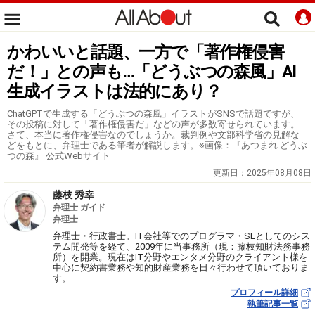
かわいいと話題、一方で「著作権侵害
だ！」との声も…「どうぶつの森風」AI
生成イラストは法的にあり？
ChatGPTで生成する「どうぶつの森風」イラストがSNSで話題ですが、
その投稿に対して「著作権侵害だ」などの声が多数寄せられています。
さて、本当に著作権侵害なのでしょうか。裁判例や文部科学省の見解な
どをもとに、弁理士である筆者が解説します。※画像：『あつまれ どうぶ
つの森』 公式Webサイト
更新日：
2025年08月08日
藤枝 秀幸
弁理士 ガイド
弁理士
弁理士・行政書士。IT会社等でのプログラマ・SEとしてのシス
テム開発等を経て、2009年に当事務所（現：藤枝知財法務事務
所）を開業。現在はIT分野やエンタメ分野のクライアント様を
中心に契約書業務や知的財産業務を日々行わせて頂いておりま
す。
プロフィール詳細
執筆記事一覧