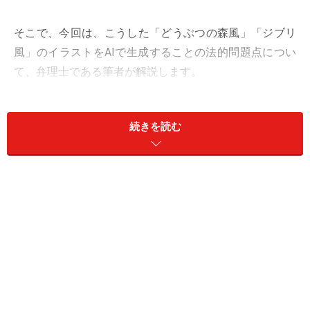
そこで、今回は、こうした「どうぶつの森風」「ジブリ
風」のイラストをAIで生成することの法的問題点につい
て、弁理士である筆者が解説します。
絵柄や画風が似ている場合の法的な考え方
続きを読む
今SNSで話題の「どうぶつの森風」イラストは、AIで生
成されたイラストが『どうぶつの森』のような絵柄・画
風であるために議論が生じているわけですが、こうした
絵柄・画風が似ている場合の法的な考え方を示すものと
して、参考になる裁判例が2つあります。
まず1つ目は、博士イラスト事件です（東京地判平成20
年7月4日）。