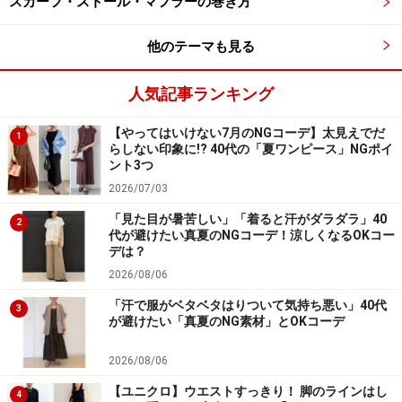
スカーフ・ストール・マフラーの巻き方
ため、前から見たときはOKでも、後ろ姿が思ったより悪
目立ちしていた、というケースもあります。注意したい
他のテーマも見る
ポイントです。
人気記事ランキング
■OKコーデにするには
【やってはいけない7月のNGコーデ】太見えでだ
1
らしない印象に!? 40代の「夏ワンピース」NGポイ
ント3つ
2026/07/03
【OKコーデ】上半身をコンパクトに見せるショート丈の羽
「見た目が暑苦しい」「着ると汗がダラダラ」40
2
織があると便利 出典：WEAR
代が避けたい真夏のNGコーデ！涼しくなるOKコー
デは？
最近はブラウスやワンピースなどで、脇のハミ肉が目立
2026/08/06
たないように工夫された大人向けのノースリーブデザイ
「汗で服がベタベタはりついて気持ち悪い」40代
3
ンも多く販売されています。
が避けたい「真夏のNG素材」とOKコーデ
2026/08/06
脇まわりの生地に少しゆとりを持たせて立体的に仕上
【ユニクロ】ウエストすっきり！ 脚のラインはし
げ、肩から脇はカバーしつつ二の腕だけが見えるように
4