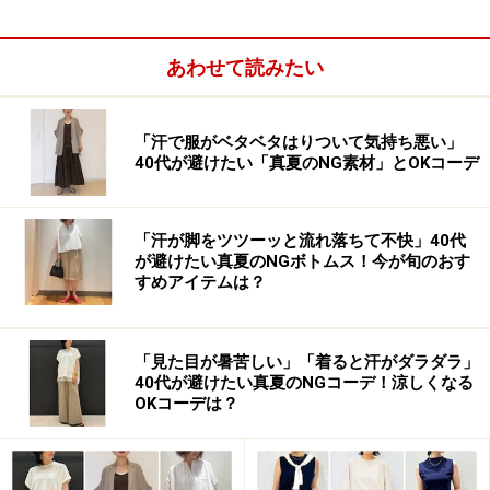
あわせて読みたい
NG1. 肩から二の腕の肉感を拾う!? 「くたっ
としたTシャツ」
「汗で服がベタベタはりついて気持ち悪い」
40代が避けたい「真夏のNG素材」とOKコーデ
Tシャツの登場回数が増える夏。しかし、夏の間ずっと
洗濯を繰り返していたTシャツをよくよく見てみると、
生地がくたっとしてきたり、伸びた感じがしていません
「汗が脚をツツーッと流れ落ちて不快」40代
が避けたい真夏のNGボトムス！今が旬のおす
か？
すめアイテムは？
やわらかくて薄手のTシャツは、体のラインを拾いやす
いので要注意です。 特に、肩から二の腕の丸みが強調さ
「見た目が暑苦しい」「着ると汗がダラダラ」
40代が避けたい真夏のNGコーデ！涼しくなる
れると、Tシャツのカジュアルさもあって、「おばさん
OKコーデは？
っぽいシルエット」に見えてしまうことがあります。
■OKコーデにするには