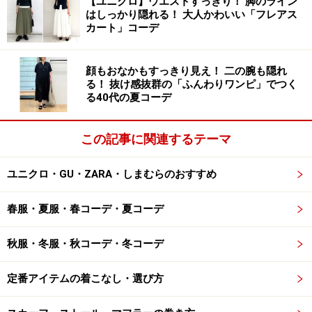
【ユニクロ】ウエストすっきり！ 脚のライン
もアップします。
はしっかり隠れる！ 大人かわいい「フレアス
カート」コーデ
NG2. 脇のハミ肉が目立つ「ノースリーブの
デザイン」
顔もおなかもすっきり見え！ 二の腕も隠れ
る！ 抜け感抜群の「ふんわりワンピ」でつく
年齢を重ねると体型が変化し、ノースリーブを着たとき
る40代の夏コーデ
に「脇の下のハミ肉」が気になるという声が多く聞かれ
ます。本来の体型に関係なく、気にしている人は多いよ
この記事に関連するテーマ
うです。
ユニクロ・GU・ZARA・しまむらのおすすめ
夏は「袖があると暑い」「腕を出した方が細く見えるか
春服・夏服・春コーデ・夏コーデ
も」とノースリーブを着る人も多いですよね。確かに二
の腕を出した方がすっきりと見える場合もあるのです
秋服・冬服・秋コーデ・冬コーデ
が、脇まわりの肉感を拾ってしまうと、丸みや迫力が出
やすくなってしまいます。
定番アイテムの着こなし・選び方
脇まわりのデザインはアイテムによってそれぞれ異なる