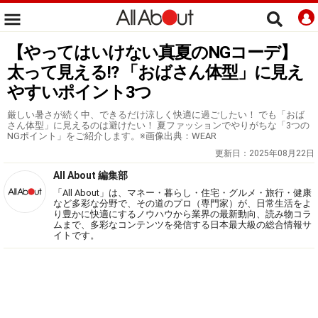
【やってはいけない真夏のNGコーデ】
太って見える!? 「おばさん体型」に見え
やすいポイント3つ
厳しい暑さが続く中、できるだけ涼しく快適に過ごしたい！ でも「おば
さん体型」に見えるのは避けたい！ 夏ファッションでやりがちな「3つの
NGポイント」をご紹介します。※画像出典：WEAR
更新日：
2025年08月22日
All About 編集部
「All About」は、マネー・暮らし・住宅・グルメ・旅行・健康
など多彩な分野で、その道のプロ（専門家）が、日常生活をよ
り豊かに快適にするノウハウから業界の最新動向、読み物コラ
ムまで、多彩なコンテンツを発信する日本最大級の総合情報サ
イトです。