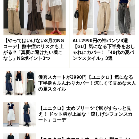
【OKコーデ】オーバーサイズシャツで、きちんと感や秋の
ニュアンスをプラス 出典：WEAR
【やってはいけない8月のNG
ALL2990円の神パンツ3選
コーデ】熱中症のリスクも上
【GU】気になる下半身をおし
Tシャツの代わりに着るなら、
写真
で着用しているよう
がる!?「真夏に避けたい着こ
ゃれにカバー！「40代の夏パ
なオーバーサイズシャツや、ゆったりとしたブラウスが
なし」NGポイント3つ
ンツスタイル」3選
おすすめです。
優秀スカートが3990円【ユニクロ】気になる
風通しがよく、生地がやわらかいものを選ぶと、Tシャ
下半身もふんわりカバー！涼しくて甘めな大人
の夏スタイル
ツのような涼しさや快適さもキープしながら、よりきち
んとした印象に見せられます。ゆとりがあり、体のライ
ンを拾わないところもうれしいポイントです。
【ユニクロ】太めプリーツで脚がすらっと見
え！ ドット柄が上品な「涼しげシフォンスカ
ート」コーデ
また写真のネイビーシャツのように、シックで落ち着い
たカラーなら秋らしいニュアンスも加わり、おしゃれ度