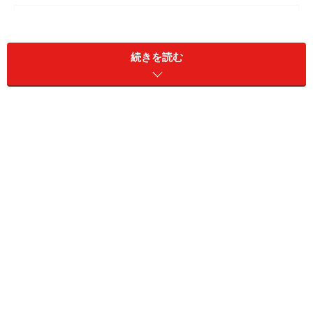
＜目次＞
NG1. 肩から二の腕の肉感を拾う!? 「くたっとしたTシャ
続きを読む
ツ」
NG2. 脇のハミ肉が目立つ「ノースリーブのデザイン」
NG3. 「上下ダボダボ」で全身を大きく見せてしまうコ
ーデ