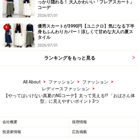
っかり隠れる！ 大人かわいい「フレアスカート」
計算されているものや、アームホールにマチをつけて必
コーデ
要以上に素肌が出ないようにつくられているものは、特
2026/07/31
におすすめです。
優秀スカートが3990円【ユニクロ】気になる下半
5
身もふんわりカバー！涼しくて甘めな大人の夏ス
タイル
もしくは
写真
のように、ショート丈や七分袖のカーディ
2026/07/31
ガンやシャツ、ジレなどを羽織れば、全身が重くならず
に自然に脇まわりをカバーすることができます。
ランキングをもっと見る
NG3. 「上下ダボダボ」で全身を大きく見せ
>
>
>
All About
ファッション
ファッション
てしまうコーデ
>
レディースファッション
【やってはいけない真夏のNGコーデ】太って見える!? 「おばさん体
夏は薄着になるため、「体型を隠したい」と思って、つ
型」に見えやすいポイント3つ
いゆったりしたサイズの服を選びがちです。
しかし、大きめのトップスを裾を出して着て、さらにワ
会社概要
採用情報
イドパンツやロングスカートなど横に広がるボトムスを
投資家情報
広告掲載