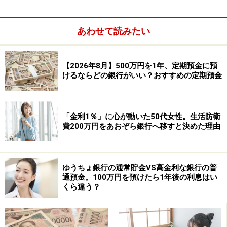
あわせて読みたい
【2026年8月】500万円を1年、定期預金に預
けるならどの銀行がいい？おすすめの定期預金
「金利1％」に心が動いた50代女性。生活防衛
費200万円をあおぞら銀行へ移すと決めた理由
※新規口座開設の場合はインターネット限定の優遇プラ
ンがあり、金利年1.11％となる。預入期間は1年で、預入
金額50万円以上。
ゆうちょ銀行の通常貯金VS高金利な銀行の普
通預金。100万円を預けたら1年後の利息はい
※「店頭・テレホンバンクでのスターワン円定期預金プ
くら違う？
ラス」および上記の新規口座開設優遇プランの場合は
「夏のボーナスキャンペーン」の対象外。