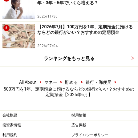
※新規口座開設の場合は「BANK The Giftスペシャル定
年・3年・5年でいくら増える？
期」が利用でき、1年ものの金利が年1.25％となる。
2025/11/30
2025年4月25日～8月15日までに口座開設が条件。預入
【2026年7月】100万円を1年、定期預金に預ける
額は50万円以上1円単位で、1人1000万円まで。募集総額
5
ならどの銀行がいい？おすすめの定期預金
500億円に到達した時点で取扱終了。
2026/07/04
ランキングをもっと見る
>
>
>
>
All About
マネー
貯める
銀行・郵便局
500万円を1年、定期預金に預けるならどの銀行がいい？おすすめの
定期預金【2025年6月】
会社概要
採用情報
投資家情報
広告掲載
利用規約
プライバシーポリシー