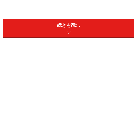
②東京スター銀行
続きを読む
商品名：スターワン円定期預金プラス＜インターネ
ット限定＞
金利：0.91％
預入期間：1年
預入金額：50万円以上（1円単位）
※「夏のボーナスキャンペーン」の金利。対象期間は
2025年6月1日～6月30日。募集総額500億円に到達した
時点で取扱終了。抽選で1000名に2000円分のQUOカード
Payも当たる。