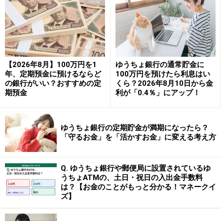
③オリックス銀行
商品名：eダイレクト定期預金～インターネット取
引専用預金～スーパー定期300
金利：0.85％
【2026年8月】100万円を1
ゆうちょ銀行の通常貯金に
年、定期預金に預けるならど
100万円を預けたら利息はい
預入期間：1年
の銀行がいい？おすすめの定
くら？2026年8月10日から金
期預金
利が「0.4％」にアップ！
預入金額：300万円以上1000万円未満（1円単位）
※新規口座開設の場合は、「eダイレクト定期預金 優遇金
ゆうちょ銀行の定期貯金が満期になったら？
利プログラム」が利用でき、1年ものは金利年1.20％とな
「守るお金」を「活かすお金」に変える考え方
る。預入額上限は1000万円。
Q. ゆうちょ銀行や郵便局に設置されているゆ
④愛媛銀行 四国八十八カ所支店
うちょATMの、土日・祝日の入出金手数料
は？【お金のことがもっと分かる！マネークイ
商品名：四国八十八カ所支店定期預金 スーパー定
ズ】
期300