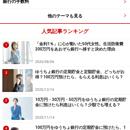
銀行の手数料
⑥香川銀行 セルフうどん支店
商品名：金利トッピング定期預金 スーパー定期
他のテーマも見る
300
人気記事ランキング
金利：0.70％
預入期間：1年
「金利1％」に心が動いた50代女性。生活防衛費
1
200万円をあおぞら銀行へ移すと決めた理由
預入金額：300万円以上（1円単位）
2026/08/06
⑦あおぞら銀行
ゆうちょ銀行の定期貯金と定額貯金、どっちがお
2
得？100万円預けたら、もらえる利息はいくら？
商品名：円定期預金 BANK The 定期【BANK口座限
2025/12/16
定】
10万円・30万円・50万円をゆうちょ銀行の定期貯
金利：0.65％
3
金に預けたら利息はいくら？少額でも増える？
預入期間：1年
2025/11/14
預入金額：50万円以上（1円単位）
100万円をゆうちょ銀行の定期貯金に預けたら、1
4