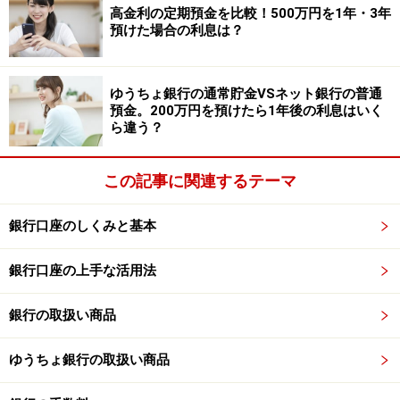
金利：0.85％
高金利の定期預金を比較！500万円を1年・3年
預けた場合の利息は？
預入期間：1年
預入金額：300万円以上1000万円以下（1円単位）
ゆうちょ銀行の通常貯金VSネット銀行の普通
※特別金利プラン適用。終了時期は未定。
預金。200万円を預けたら1年後の利息はいく
ら違う？
⑤ソニー銀行
この記事に関連するテーマ
商品名：円定期預金
金利：0.80％
銀行口座のしくみと基本
預入期間：1年
銀行口座の上手な活用法
預入金額：1000円以上（1円単位）
※「円定期特別金利」が適用されたケース。新規預け入
銀行の取扱い商品
れと、期間中に満期を迎え自動継続となる円定期預金が
対象。対象期間は2025年6月2日～8月31日。
ゆうちょ銀行の取扱い商品