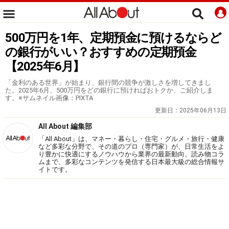
500万円を1年、定期預金に預けるならど
の銀行がいい？おすすめの定期預金
【2025年6月】
「金利のある世界」が始まり、銀行間の競争が激しさを増してきまし
た。2025年6月、500万円をどの銀行に預ければおトクか、ご紹介しま
す。※サムネイル画像：PIXTA
更新日：
2025年06月13日
All About 編集部
「All About」は、マネー・暮らし・住宅・グルメ・旅行・健康
など多彩な分野で、その道のプロ（専門家）が、日常生活をよ
り豊かに快適にするノウハウから業界の最新動向、読み物コラ
ムまで、多彩なコンテンツを発信する日本最大級の総合情報サ
イトです。