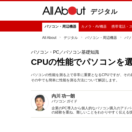
デジタル
パソコン・周辺機器
カメラ・AV機器
携帯電話・
All About
デジタル
パソコン・周辺機器
パソ
パソコン・PC
／パソコン基礎知識
CPUの性能でパソコンを
パソコンの性能を測る上で非常に重要となるCPUですが、そ
その中でも簡単に性能を測る方法について解説します。
内川 功一朗
パソコン ガイド
企業のPC導入から個人的なパソコン購入のアド
の経験を重ね、難しいことをわかりやすく伝える
ソコン初心者向けの執筆やインタビュー紹介など