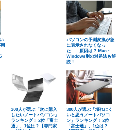
い
パソコンの予測変換が急
が用
に表示されなくなっ
た……原因は？ Mac・
5
Windows別の対処法も解
説！
300人が選ぶ「次に購入
300人が選ぶ「壊れにく
したいノートパソコン」
いと思うノートパソコ
ランキング！ 2位「富士
ン」ランキング！ 2位
通」、1位は？【専門家
「富士通」、1位は？