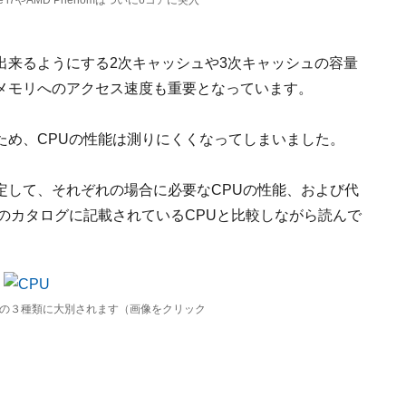
re i7やAMD Phenomはついに6コアに突入
出来るようにする2次キャッシュや3次キャッシュの容量
メモリへのアクセス速度も重要となっています。
ため、CPUの性能は測りにくくなってしまいました。
定して、それぞれの場合に必要なCPUの性能、および代
のカタログに記載されているCPUと比較しながら読んで
記の３種類に大別されます（画像をクリック