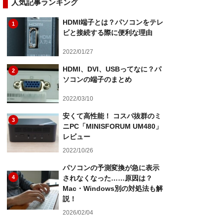
人気記事ランキング
HDMI端子とは？パソコンをテレ
1
ビと接続する際に便利な理由
2022/01/27
HDMI、DVI、USBってなに？パ
2
ソコンの端子のまとめ
2022/03/10
安くて高性能！ コスパ抜群のミ
3
ニPC「MINISFORUM UM480」
レビュー
2022/10/26
パソコンの予測変換が急に表示
4
されなくなった……原因は？
Mac・Windows別の対処法も解
説！
2026/02/04