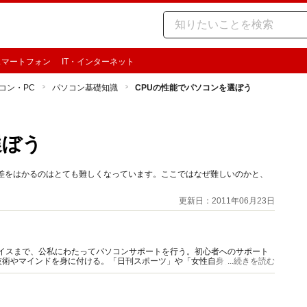
スマートフォン
IT・インターネット
コン・PC
パソコン基礎知識
CPUの性能でパソコンを選ぼう
選ぼう
の差をはかるのはとても難しくなっています。ここではなぜ難しいのかと、
更新日：2011年06月23日
バイスまで、公私にわたってパソコンサポートを行う。初心者へのサポート
技術やマインドを身に付ける。「日刊スポーツ」や「女性自身」などで、パ
...続きを読む
もアリ。