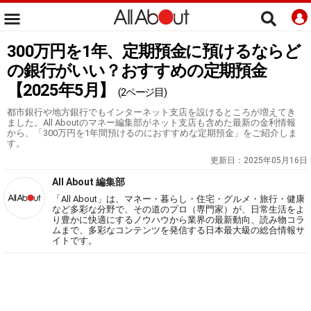
300万円を1年、定期預金に預けるならど
の銀行がいい？おすすめの定期預金
【2025年5月】
(2ページ目)
都市銀行や地方銀行でもインターネット支店を設けるところが増えてき
ました。All Aboutのマネー編集部がネット支店も含めた最新の金利情報
から、「300万円を1年間預けるのにおすすめな定期預金」をご紹介しま
す。
更新日：
2025年05月16日
All About 編集部
「All About」は、マネー・暮らし・住宅・グルメ・旅行・健康
など多彩な分野で、その道のプロ（専門家）が、日常生活をよ
り豊かに快適にするノウハウから業界の最新動向、読み物コラ
ムまで、多彩なコンテンツを発信する日本最大級の総合情報サ
イトです。