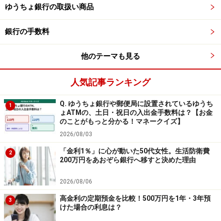
ゆうちょ銀行の取扱い商品
銀行の手数料
他のテーマも見る
人気記事ランキング
Q. ゆうちょ銀行や郵便局に設置されているゆうち
1
ょATMの、土日・祝日の入出金手数料は？【お金
のことがもっと分かる！マネークイズ】
2026/08/03
「金利1％」に心が動いた50代女性。生活防衛費
2
200万円をあおぞら銀行へ移すと決めた理由
2026/08/06
高金利の定期預金を比較！500万円を1年・3年預
3
けた場合の利息は？