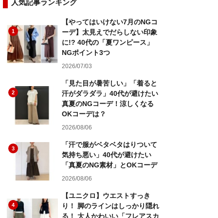
人気記事ランキング
【やってはいけない7月のNGコ
1
ーデ】太見えでだらしない印象
に!? 40代の「夏ワンピース」
NGポイント3つ
2026/07/03
「見た目が暑苦しい」「着ると
2
汗がダラダラ」40代が避けたい
真夏のNGコーデ！涼しくなる
OKコーデは？
2026/08/06
「汗で服がベタベタはりついて
3
気持ち悪い」40代が避けたい
「真夏のNG素材」とOKコーデ
2026/08/06
【ユニクロ】ウエストすっき
4
り！ 脚のラインはしっかり隠れ
る！ 大人かわいい「フレアスカ