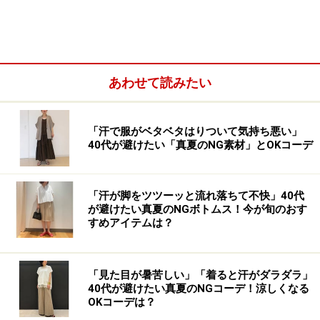
あわせて読みたい
3. 小花柄がロマンティック！「コットンコクーンスカー
ト」
「汗で服がベタベタはりついて気持ち悪い」
40代が避けたい「真夏のNG素材」とOKコーデ
1. オンオフ問わず着られる「白or黒のふん
わりスカート」
「汗が脚をツツーッと流れ落ちて不快」40代
が避けたい真夏のNGボトムス！今が旬のおす
すめアイテムは？
ユニクロ シアサッカーボリュームスカート 3990円（税
「見た目が暑苦しい」「着ると汗がダラダラ」
込）
40代が避けたい真夏のNGコーデ！涼しくなる
OKコーデは？
「シアサッカーボリュームスカート」（税込3990円）は