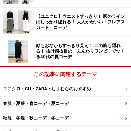
Tシャツ＆カーディガンは黒でそろえてモノトーンコーデ
に 出典：StyleHint
【ユニクロ】ウエストすっきり！ 脚のライン
写真は、トップスにユニクロの「リブボートネックT」
はしっかり隠れる！ 大人かわいい「フレアス
カート」コーデ
「UVカットクルーネックカーディガン」をブラックでそ
ろえた着こなし。スカートにはオフホワイトを選び、す
っきり見えるモノトーンコーデにまとめています。オフ
顔もおなかもすっきり見え！ 二の腕も隠れ
る！ 抜け感抜群の「ふんわりワンピ」でつく
ィスでも着られそうな、洗練された着こなしですね。
る40代の夏コーデ
2. 春夏らしい「細かなギンガム柄」でガー
この記事に関連するテーマ
リーに
ユニクロ・GU・ZARA・しまむらのおすすめ
春服・夏服・春コーデ・夏コーデ
ユニクロ シアサッカーボリュームスカート 3990円（税
込）
秋服・冬服・秋コーデ・冬コーデ
2点目は、全体に細かなギンガムチェック柄が入った