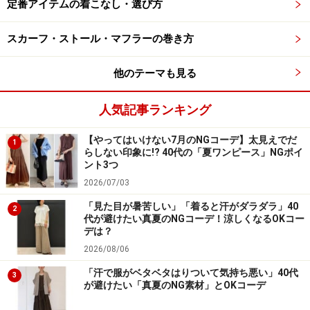
定番アイテムの着こなし・選び方
「シアサッカーボリュームスカート」（税込3990円）で
す。無地の「シアサッカーボリュームスカート」と同じ
スカーフ・ストール・マフラーの巻き方
シルエットですが、チェック柄のほうはより春夏らしく
軽やかで、ガーリーな雰囲気で着られます。
他のテーマも見る
こちらも同じ柄のトップスである「シアサッカーブラウ
人気記事ランキング
ス／ギンガム／半袖」が、セットアップとして着用可能
【やってはいけない7月のNGコーデ】太見えでだ
1
です。
らしない印象に!? 40代の「夏ワンピース」NGポイ
ント3つ
2026/07/03
柄物のワンピースは、印象を変えた着まわしが難しいも
の。でもこのアイテムなら、セットでワンピース風に着
「見た目が暑苦しい」「着ると汗がダラダラ」40
2
代が避けたい真夏のNGコーデ！涼しくなるOKコー
たり、それぞれ単体で着たりといろいろなアレンジがで
デは？
きます。幅広く着まわせるうえに軽いので、旅行などに
2026/08/06
持って行くのにもいいですね！
「汗で服がベタベタはりついて気持ち悪い」40代
3
が避けたい「真夏のNG素材」とOKコーデ