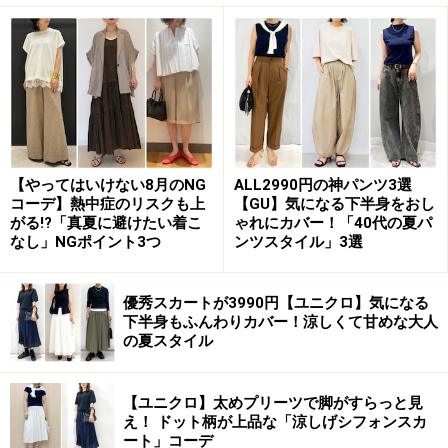
切り替えが入っているため、ウエストまわりはすっき
り。その下はふんわりボリュームという華やかな一枚で
す。
表面に凹凸があることで肌離れがよく、暑い時期でもさ
らさらとした肌触りがキープできるところも魅力です。
ウエストはゴム仕様なので、着脱も楽ちんなのがうれし
【やってはいけない8月のNG
ALL2990円の神パンツ3選
コーデ】熱中症のリスクも上
【GU】気になる下半身をおし
いですよね。
がる!?「真夏に避けたい着こ
ゃれにカバー！「40代の夏パ
なし」NGポイント3つ
ンツスタイル」3選
カラバリはオフホワイトとブラックの計2色。こちらは
「シアサッカーブラウス／半袖」とセットアップになっ
優秀スカートが3990円【ユニクロ】気になる
下半身もふんわりカバー！涼しくて甘めな大人
ており、無地のワンピースがほしい人にも、似た雰囲気
の夏スタイル
で着られるのでおすすめです。
【ユニクロ】太めプリーツで脚がすらっと見
え！ ドット柄が上品な「涼しげシフォンスカ
ート」コーデ