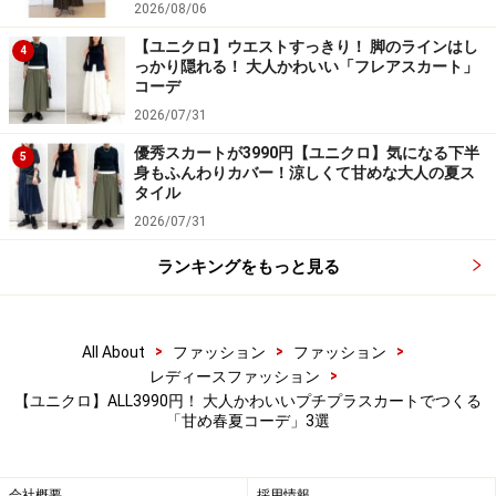
2026/08/06
細かいギンガム柄なら子どもっぽくならずに着られます 出
【ユニクロ】ウエストすっきり！ 脚のラインはし
4
典：StyleHint
っかり隠れる！ 大人かわいい「フレアスカート」
コーデ
カラバリは、ブラックとブルーの2色。ボトムスにボリ
2026/07/31
ュームがあるため、トップスはスカートの色と合ったコ
優秀スカートが3990円【ユニクロ】気になる下半
5
ンパクトな形のものを選ぶとバランスも◎。
身もふんわりカバー！涼しくて甘めな大人の夏ス
タイル
2026/07/31
3. 小花柄がロマンティック！「コットンコ
クーンスカート」
ランキングをもっと見る
>
>
>
All About
ファッション
ファッション
>
レディースファッション
ユニクロ コットンコクーンスカート 3990円（税込）
【ユニクロ】ALL3990円！ 大人かわいいプチプラスカートでつくる
「甘め春夏コーデ」3選
「コットンコクーンスカート」（税込3990円）は全体が
細かなフラワー柄で、ロマンティックな雰囲気で着られ
会社概要
採用情報