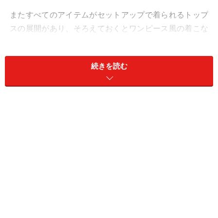
またすべてのアイテムがセットアップで着られるトップ
スの展開があり、そろえておくとワンピース風の着こな
しも楽しめます。この春夏にいちおしのスカートコーデ
をご紹介します。
続きを読む
＜目次＞
1. オンオフ問わず着られる「白or黒のふんわりスカー
ト」
2. 春夏らしい「細かなギンガム柄」でガーリーに