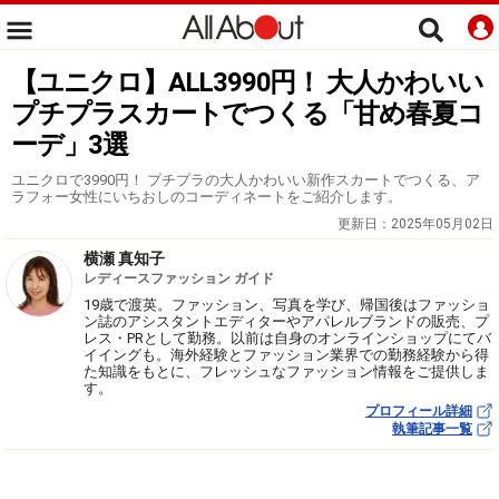
【ユニクロ】ALL3990円！ 大人かわいい
プチプラスカートでつくる「甘め春夏コ
ーデ」3選
ユニクロで3990円！ プチプラの大人かわいい新作スカートでつくる、ア
ラフォー女性にいちおしのコーディネートをご紹介します。
更新日：
2025年05月02日
横瀬 真知子
レディースファッション ガイド
19歳で渡英。ファッション、写真を学び、帰国後はファッショ
ン誌のアシスタントエディターやアパレルブランドの販売、プ
レス・PRとして勤務。以前は自身のオンラインショップにてバ
イイングも。海外経験とファッション業界での勤務経験から得
た知識をもとに、フレッシュなファッション情報をご提供しま
す。
プロフィール詳細
執筆記事一覧