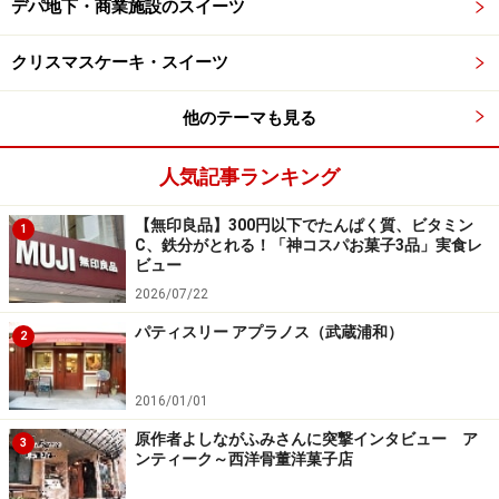
デパ地下・商業施設のスイーツ
続いて2位は「ひと口ボールドーナツ ミルクティー」324
円（税込）。スリコでは“ミルクティー”フレーバーのド
クリスマスケーキ・スイーツ
ーナツが大人気のよう。こちらは、ひと口タイプのボー
他のテーマも見る
ル状になったドーナツが5個入っていて、先ほどのドー
ナツよりも安価で楽しむことができます。
人気記事ランキング
【無印良品】300円以下でたんぱく質、ビタミン
1
C、鉄分がとれる！「神コスパお菓子3品」実食レ
ビュー
ころんとしたサイズのボール状ドーナツが5個入っています
2026/07/22
食べてみると、ミルクと紅茶の風味がふんわりと感じら
パティスリー アプラノス（武蔵浦和）
2
れて、しっとり食感のドーナツが幸せな気持ちになるお
いしさ。
2016/01/01
原作者よしながふみさんに突撃インタビュー ア
子どもも食べやすい、ころんとしたサイズ感も魅力的で
3
ンティーク～西洋骨董洋菓子店
す。デスクワーク中に、ついパクッと食べたくなってし