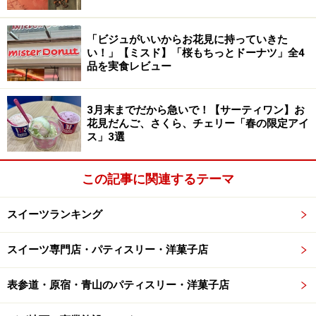
食べてみると、しっとりとした口どけのドーナツに、ミ
「ビジュがいいからお花見に持っていきた
ルクティーの風味を感じる優しい甘さが◎。広報担当者
い！」【ミスド】「桜もちっとドーナツ」全4
に「リプトンのティーとぜひ一緒に食べてみてくださ
品を実食レビュー
い。とても相性がいいのでおすすめです」と教えてもら
ったので試してみたところ、おいしさの相乗効果でぜい
3月末までだから急いで！【サーティワン】お
花見だんご、さくら、チェリー「春の限定アイ
たくなティータイムに。ミルクティー好きにはたまらな
ス」3選
い味わい深さを満喫できます。
この記事に関連するテーマ
2位：「ひと口ボールドーナツ ミルクティ
スイーツランキング
ー」
スイーツ専門店・パティスリー・洋菓子店
表参道・原宿・青山のパティスリー・洋菓子店
「ひと口ボールドーナツ ミルクティー」324円（税込）