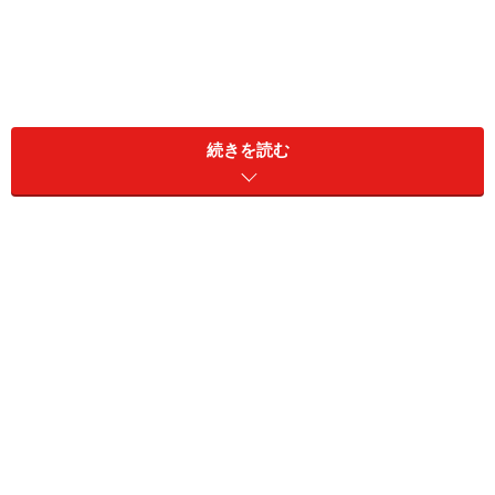
＜目次＞
続きを読む
3位：「国産小麦粉で作ったミルクティードーナツ」
2位：「ひと口ボールドーナツ ミルクティー」
1位：「しっかり絡めたミルクティーポップコーン」
3位：「国産小麦粉で作ったミルクティード
ーナツ」