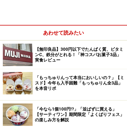
あわせて読みたい
【無印良品】300円以下でたんぱく質、ビタミ
ンC、鉄分がとれる！「神コスパお菓子3品」
実食レビュー
「もっちゅりんって本当においしいの？」【ミ
スド】今年も入手困難「もっちゅりん全3品」
を本音リポ
「国産小麦粉で作ったミルクティードーナツ」432円（税
込）
人気第3位は「国産小麦粉で作ったミルクティードーナ
「今なら1個100円!?」「並ばずに買える」
【サーティワン】期間限定「よくばりフェス」
ツ」432円（税込）。リプトンコラボの商品は、ミルク
の楽しみ方を解説
ティー、レモンティー、アップルティーフレーバーが楽