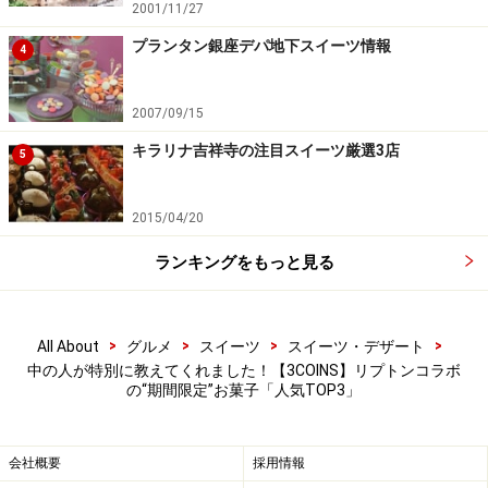
まいます。レモンティー、アップルティーフレーバーも
2001/11/27
おいしいですよ！
プランタン銀座デパ地下スイーツ情報
4
2007/09/15
1位：「しっかり絡めたミルクティーポップ
キラリナ吉祥寺の注目スイーツ厳選3店
コーン」
5
2015/04/20
ランキングをもっと見る
「しっかり絡めたミルクティーポップコーン」324円（税
込）
>
>
>
>
「スリコ×リプトン」期間限定商品の一番人気は「しっか
All About
グルメ
スイーツ
スイーツ・デザート
中の人が特別に教えてくれました！【3COINS】リプトンコラボ
り絡めたミルクティーポップコーン」324円（税込）。
の“期間限定”お菓子「人気TOP3」
人気TOP3は、ミルクティーフレーバーが制覇しまし
た。こちらはリプトンのストレートティーパウダーを使
会社概要
採用情報
用し、ミルクティーの味わいに仕上げたポップコーンな