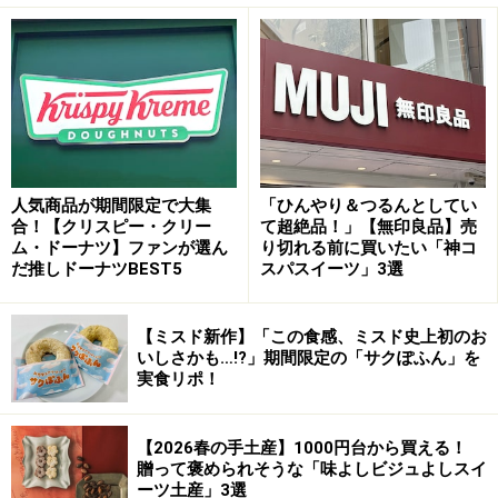
しめる商品が15種類もあります。その中でもこちらはリ
プトンのミルクティーをイメージして作られたドーナツ
です。
小分けに包装されているのがうれしい！ ちょっとしたおす
人気商品が期間限定で大集
「ひんやり＆つるんとしてい
そ分けにもぴったり
合！【クリスピー・クリー
て超絶品！」【無印良品】売
ム・ドーナツ】ファンが選ん
り切れる前に買いたい「神コ
袋の中には個包装のドーナツが6個入っています。一つ
だ推しドーナツBEST5
スパスイーツ」3選
ひとつ小分けになっているのがうれしいですよね。会社
の同僚に分けたり、自分へのご褒美にストックもしやす
【ミスド新作】「この食感、ミスド史上初のお
いしさかも…!?」期間限定の「サクぽふん」を
いです。
実食リポ！
【2026春の手土産】1000円台から買える！
贈って褒められそうな「味よしビジュよしスイ
リプトンのミルクティーの風味を感じる優しい甘さにうっと
ーツ土産」3選
り