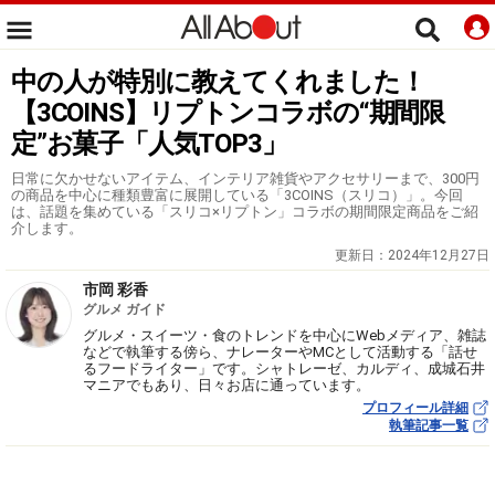
中の人が特別に教えてくれました！
【3COINS】リプトンコラボの“期間限
定”お菓子「人気TOP3」
日常に欠かせないアイテム、インテリア雑貨やアクセサリーまで、300円
の商品を中心に種類豊富に展開している「3COINS（スリコ）」。今回
は、話題を集めている「スリコ×リプトン」コラボの期間限定商品をご紹
介します。
更新日：
2024年12月27日
市岡 彩香
グルメ ガイド
グルメ・スイーツ・食のトレンドを中心にWebメディア、雑誌
などで執筆する傍ら、ナレーターやMCとして活動する「話せ
るフードライター」です。シャトレーゼ、カルディ、成城石井
マニアでもあり、日々お店に通っています。
プロフィール詳細
執筆記事一覧