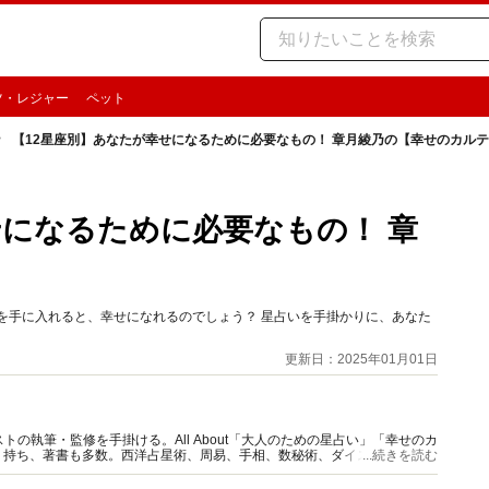
ツ・レジャー
ペット
【12星座別】あなたが幸せになるために必要なもの！ 章月綾乃の【幸せのカル
せになるために必要なもの！ 章
を手に入れると、幸せになれるのでしょう？ 星占いを手掛かりに、あなた
更新日：2025年01月01日
の執筆・監修を手掛ける。All About「大人のための星占い」「幸せのカ
多く持ち、著書も多数。西洋占星術、周易、手相、数秘術、ダイスやカード占
...続きを読む
。