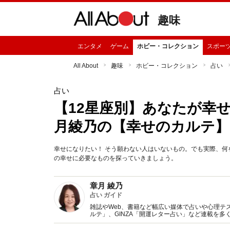
趣味
エンタメ
ゲーム
ホビー・コレクション
スポー
All About
趣味
ホビー・コレクション
占い
占い
【12星座別】あなたが幸
月綾乃の【幸せのカルテ】
幸せになりたい！ そう願わない人はいないもの。でも実際、何
の幸せに必要なものを探っていきましょう。
章月 綾乃
占い ガイド
雑誌やWeb、書籍など幅広い媒体で占いや心理テスト
ルテ」、GINZA「開運レター占い」など連載を
い、しぐさや言葉グセの研究など守備範囲は広め