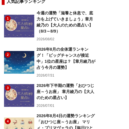
人気記事ランキング
今週の運勢「滋養と休息で、底
1
力を上げていきましょう」章月
綾乃の【大人のための星占い】
（8/3～8/9）
2026/08/02
2026年8月の全体運ランキン
2
グ！「ビッグチャンスが接近
中」1位の星座は？【章月綾乃が
占う今月の運勢】
2026/07/31
2026年下半期の運勢「おひつじ
3
座～うお座」 章月綾乃の【大人
のための星占い】
2026/07/01
2026年8月4日の運勢ランキング
4
「おひつじ座～うお座」 マリ
ィ・プリマヴェラの【毎日ひと