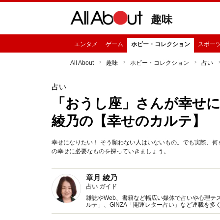
趣味
エンタメ
ゲーム
ホビー・コレクション
スポー
All About
趣味
ホビー・コレクション
占い
占い
「おうし座」さんが幸せに
綾乃の【幸せのカルテ】
幸せになりたい！ そう願わない人はいないもの。でも実際、何
の幸せに必要なものを探っていきましょう。
章月 綾乃
占い ガイド
雑誌やWeb、書籍など幅広い媒体で占いや心理テスト
ルテ」、GINZA「開運レター占い」など連載を
い、しぐさや言葉グセの研究など守備範囲は広め