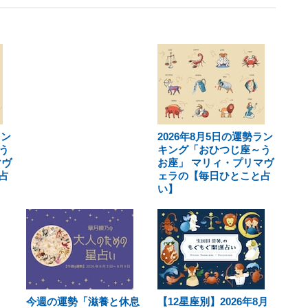
ラン
2026年8月5日の運勢ラン
う
キング「おひつじ座～う
マヴ
お座」 マリィ・プリマヴ
占
ェラの【毎日ひとこと占
い】
今週の運勢「滋養と休息
【12星座別】2026年8月