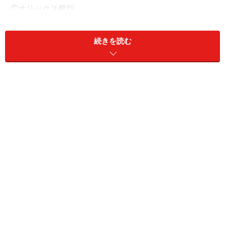
①オリックス銀行
●商品名：eダイレクト定期預金～インターネット取引専
用預金～大口定期
続きを読む
●金利：0.70％
●預入期間：5年
●預入金額：1000万円以上1円単位
※口座開設から預け入れまでインターネットでの取引と
なる。
②あおぞら銀行
●商品名：円定期預金 BANK The 定期【BANK口座限定】
●金利：0.65％
●預入期間：5年
●預入金額：1000万円以上1円単位