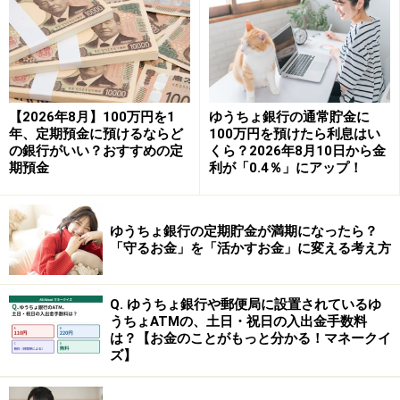
ありました。
ローソン銀行『スーパー定期300』
auじぶん銀行『円定期預金』
SBI新生銀行『パワーダイレクト円定期預金100』
【2026年8月】100万円を1
ゆうちょ銀行の通常貯金に
年、定期預金に預けるならど
100万円を預けたら利息はい
大和ネクスト銀行『円定期預金』
の銀行がいい？おすすめの定
くら？2026年8月10日から金
香川銀行セルフうどん支店『金利トッピング定期預
期預金
利が「0.4％」にアップ！
金』
愛媛銀行四国八十八カ所支店『四国八十八カ所支店
ゆうちょ銀行の定期貯金が満期になったら？
定期預金』
「守るお金」を「活かすお金」に変える考え方
東京スター銀行『スターワン円定期預金プラス』
Q. ゆうちょ銀行や郵便局に設置されているゆ
うちょATMの、土日・祝日の入出金手数料
は？【お金のことがもっと分かる！マネークイ
ズ】