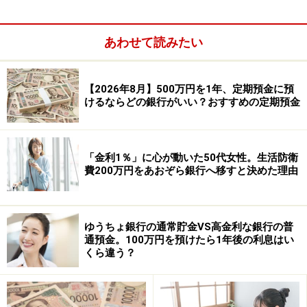
※「円定期預金 BANK The 定期」は50万円から預け入れ
が可能。預入金額と預入期間に応じた金利となる。
あわせて読みたい
※あおぞら銀行には「有人店舗」と店舗や窓口を持たな
い「BANK」があるが、定期預金への預け入れは有人店
舗窓口でもすることができる。
【2026年8月】500万円を1年、定期預金に預
けるならどの銀行がいい？おすすめの定期預金
③イオン銀行
●商品名：大口定期
「金利1％」に心が動いた50代女性。生活防衛
●金利：0.56％
費200万円をあおぞら銀行へ移すと決めた理由
●預入期間：5年
●預入金額：1000万円以上1円単位
ゆうちょ銀行の通常貯金VS高金利な銀行の普
通預金。100万円を預けたら1年後の利息はい
※大口定期の場合は店舗のみの預け入れとなり、インタ
くら違う？
ーネットでの預け入れはできない。
その他、調査時点で金利年0.50％をつけていた銀行は7行