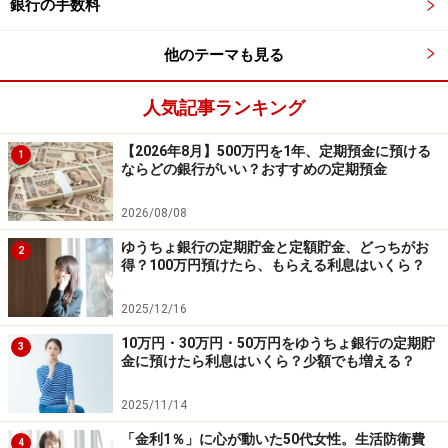
銀行の手数料
金利0.70％だと利息はいくら？
金利年0.70％の定期預金に1000万円預け入れると、5年
他のテーマも見る
後の受取利息は半年複利で試算した場合約35万円（税引
人気記事ランキング
前）になります。これが金利年0.20％ですと、約10万円
（税引前）。5年で25万円ほど差がでるのです。金利1％
【2026年8月】500万円を1年、定期預金に預ける
1
以下といってもその差は大きいですよね。
ならどの銀行がいい？おすすめの定期預金
2026/08/08
なお、定期預金は満期を待たずに解約すると、中途解約
ゆうちょ銀行の定期貯金と定額貯金、どっちがお
利率が適用され、約定利率よりも低くなります。利用す
2
得？100万円預けたら、もらえる利息はいくら？
る際は、使う予定のないお金だけを預け入れるようにし
ましょう。
2025/12/16
10万円・30万円・50万円をゆうちょ銀行の定期貯
※記事内容は執筆時点のものです。最新の内容をご確認くださ
3
金に預けたら利息はいくら？少額でも増える？
い。
本記事の内容は一般的な情報提供を目的としており、特定の金融
商品や投資行動を推奨するものではありません。
2025/11/14
投資や資産運用に関する最終的なご判断はご自身の責任において
行ってください。
「金利1％」に心が動いた50代女性。生活防衛費
4