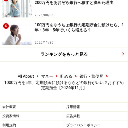
掲載情報の正確性・完全性については十分に配慮しております
200万円をあおぞら銀行へ移すと決めた理由
が、その内容を保証するものではなく、これに基づく損失・損害
などについて当社は一切の責任を負いません。
2026/08/06
最新の情報や詳細については、必ず各金融機関やサービス提供者
の公式情報をご確認ください。
100万円をゆうちょ銀行の定期貯金に預けたら、1
5
年・3年・5年でいくら増える？
次のページへ
1
/
2
2025/11/30
ランキングをもっと見る
>
>
>
>
All About
マネー
貯める
銀行・郵便局
1000万円を5年、定期預金に預けるならどの銀行がいい？おすすめ
定期預金【2024年11月】
会社概要
採用情報
投資家情報
広告掲載
利用規約
プライバシーポリシー