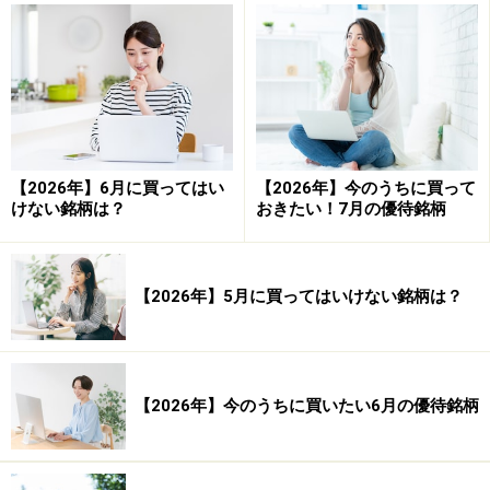
（率）：－1,153.00％
合計利益（円）：14,611,580円 合計利益
（率）：7,306.03％
合計損失（円）：－16,917,388円 合計損失
（率）：－8,459.03％
【2026年】6月に買ってはい
【2026年】今のうちに買って
けない銘柄は？
おきたい！7月の優待銘柄
PF（プロフィット・ファクター）：0.864
平均保持日数：28.67日
【2026年】5月に買ってはいけない銘柄は？
以上が、12月株式市場の優待銘柄（184銘柄）の検証結
果です。勝率は42.55％、平均損益は－0.48％となってい
【2026年】今のうちに買いたい6月の優待銘柄
ます。勝率が50％を割り、1トレード当たりの平均損益
がマイナスであることから、12月の優待銘柄は下がりや
すい傾向があるといえるでしょう。