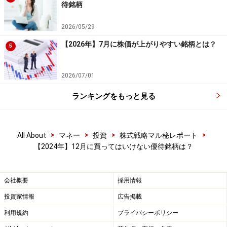
待銘柄
これらの数字は、あくまでも過去の検証結果ですので、
2026/05/29
これから先の未来でも同様の結果になる保証はありませ
ん。しかしながら、統計的な背景がある数字は、安心し
【2026年】7月に株価が上がりやすい銘柄とは？
5
てトレードに臨める心強い味方となってくれるでしょ
う。皆さんも投資する際には、ぜひ一度検証してみてく
2026/07/01
ださいね。
ランキングをもっと見る
【期間限定】過去の12月、1月の株価の傾向が分かる限
定ガイドブックを無料でプレゼント中！こちらをクリッ
>
>
>
>
All About
マネー
投資
株式戦略マル秘レポート
ク！
【2024年】12月に買ってはいけない優待銘柄は？
（このテーマでの検証については、
【システムトレード
会社概要
採用情報
の達人】
を使って検証しています。記事の内容に関して
投資家情報
広告掲載
は万全を期しておりますが、その内容の正確性および安
全性、利用者にとっての有用性を保証するものではあり
利用規約
プライバシーポリシー