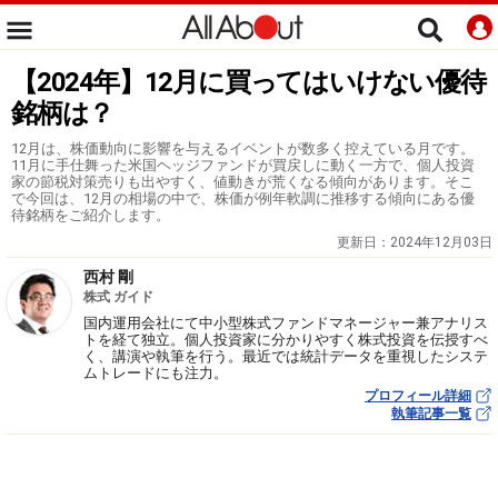
【2024年】12月に買ってはいけない優待
銘柄は？
12月は、株価動向に影響を与えるイベントが数多く控えている月です。
11月に手仕舞った米国ヘッジファンドが買戻しに動く一方で、個人投資
家の節税対策売りも出やすく、値動きが荒くなる傾向があります。そこ
で今回は、12月の相場の中で、株価が例年軟調に推移する傾向にある優
待銘柄をご紹介します。
更新日：
2024年12月03日
西村 剛
株式 ガイド
国内運用会社にて中小型株式ファンドマネージャー兼アナリス
トを経て独立。個人投資家に分かりやすく株式投資を伝授すべ
く、講演や執筆を行う。最近では統計データを重視したシステ
ムトレードにも注力。
プロフィール詳細
執筆記事一覧