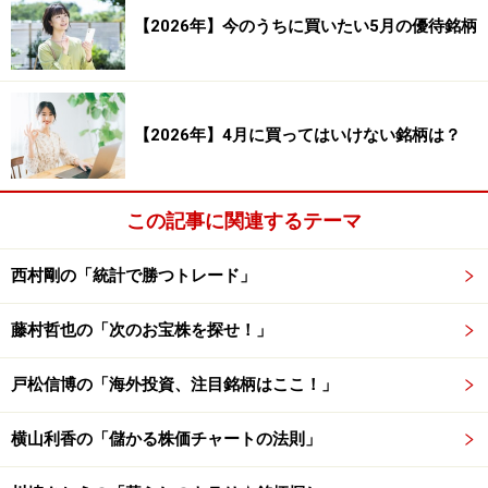
【2026年】今のうちに買いたい5月の優待銘柄
今回の検証で12月の優待銘柄（184銘柄）は、12月相場
に下がりやすい傾向があることを確認できました。次
は、株価が下がりやすい傾向にある12月の優待銘柄の中
でも、特に株価が下がりやすい傾向にある優待銘柄をご
【2026年】4月に買ってはいけない銘柄は？
紹介します。
この記事に関連するテーマ
12月の低成績優待ランキング
西村剛の「統計で勝つトレード」
システムトレードの達人
藤村哲也の「次のお宝株を探せ！」
図表は、先ほどの12月の優待銘柄（184銘柄）を対象と
戸松信博の「海外投資、注目銘柄はここ！」
した検証において、勝率が25％未満の銘柄のランキング
です。表を見ると、似た業種の銘柄が掲載されていま
横山利香の「儲かる株価チャートの法則」
す。