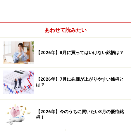
勝率：42.55％
勝ち数：1,014回
負け数：1,369回
あわせて読みたい
引き分け数：43回
【2026年】8月に買ってはいけない銘柄は？
平均損益（円）：－950円 平均損益（率）：－
0.48％
平均利益（円）：14,410円 平均利益（率）：
【2026年】7月に株価が上がりやすい銘柄と
7.21％
は？
平均損失（円）：－12,357円 平均損失（率）：
－6.18％
【2026年】今のうちに買いたい8月の優待銘
柄！
合計損益（円）：－2,305,808円 合計損益