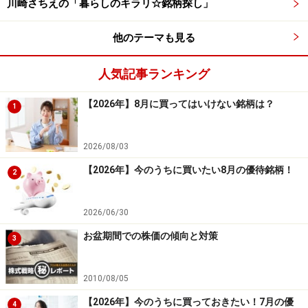
川崎さちえの「暮らしのキラリ☆銘柄探し」
例えば、下記のような「情報・通信業」関連の銘柄で
他のテーマも見る
す。
人気記事ランキング
＜4448＞kubell【勝率：0％】
＜3981＞ビーグリー【勝率：16.67％】
【2026年】8月に買ってはいけない銘柄は？
1
＜3998＞すららネット【勝率：20.00％】
2026/08/03
これらの銘柄は、軟調に推移しやすい傾向にある12月の
【2026年】今のうちに買いたい8月の優待銘柄！
優待銘柄の中でも、特に軟調に推移する傾向が強い業種
2
です。これらの銘柄をトレードする際は注意が必要でし
ょう。
2026/06/30
お盆期間での株価の傾向と対策
3
簡単な検証結果でしたが、本記事で紹介した12月の優待
銘柄の傾向は、投資戦略を考える上での有効な判断材料
2010/08/05
の一つになるでしょう。
【2026年】今のうちに買っておきたい！7月の優
4