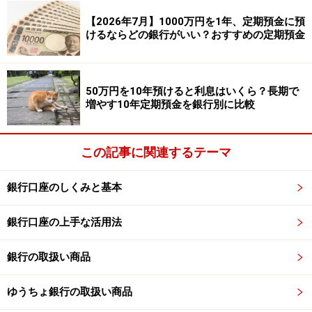
●預入金額：＜インターネット限定＞50万円以上1円単位
【2026年7月】1000万円を1年、定期預金に預
／＜店頭・テレホンバンク限定＞300万円以上1円単位
けるならどの銀行がいい？おすすめの定期預金
※新規口座開設の場合は、インターネット限定で優遇プ
ランの対象となり、金利年0.60％となる。預入期間は1年
50万円を10年預けると利息はいくら？長期で
で、預入金額50万円以上。
増やす10年定期預金を銀行別に比較
定期預金を途中で解約すると？
この記事に関連するテーマ
満期を待たずに定期預金を中途解約する場合、預け入れ
た時の金利ではなく、中途解約利率が適用されることに
銀行口座のしくみと基本
なります。解約の取り扱いは銀行ごとに異なりますの
銀行口座の上手な活用法
で、事前に確認することが大切です。
銀行の取扱い商品
また中途解約する必要がないよう、預入期間や金額を検
討し、すぐ使う予定のないお金だけを定期預金に預け入
ゆうちょ銀行の取扱い商品
れるようにしましょう。