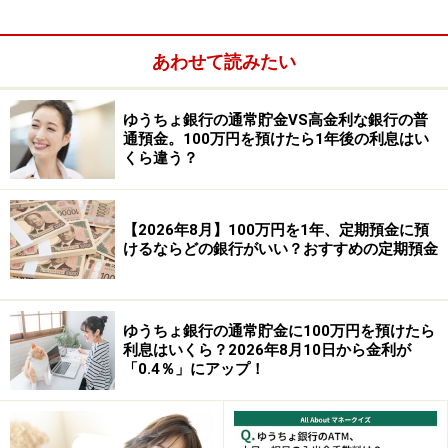
●商品名：スーパー定期預金
●金利：0.55％
●預入期間：1年
あわせて読みたい
●預入金額：1円以上1000万円未満（1円単位）
ゆうちょ銀行の通常貯金VS高金利な銀行の普
通預金。100万円を預けたら1年後の利息はい
②オリックス銀行
くら違う？
●商品名：eダイレクト定期預金～インターネット取引専
用預金～スーパー定期300
●金利：0.50％
【2026年8月】100万円を1年、定期預金に預
けるならどの銀行がいい？おすすめの定期預金
●預入期間：1年
●預入金額：300万円以上1000万円未満（1円単位）
ゆうちょ銀行の通常貯金に100万円を預けたら
※新規口座開設の場合は、優遇金利定期預金キャンペー
利息はいくら？2026年8月10日から金利が
ンの対象となる。2024年12月1日までに口座開設した場
「0.4％」にアップ！
合、優遇金利定期預金が作成できる期間は12月2日～1月
5日で、優遇金利は6カ月年1.00％、1年0.70％となる（預