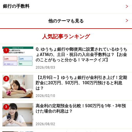
銀行の手数料
※記事内容は執筆時点のものです。最新の内容をご確認くださ
い。
本記事の内容は一般的な情報提供を目的としており、特定の金融
他のテーマも見る
商品や投資行動を推奨するものではありません。
投資や資産運用に関する最終的なご判断はご自身の責任において
人気記事ランキング
行ってください。
掲載情報の正確性・完全性については十分に配慮しております
が、その内容を保証するものではなく、これに基づく損失・損害
Q. ゆうちょ銀行や郵便局に設置されているゆうち
1
などについて当社は一切の責任を負いません。
ょATMの、土日・祝日の入出金手数料は？【お金
最新の情報や詳細については、必ず各金融機関やサービス提供者
のことがもっと分かる！マネークイズ】
の公式情報をご確認ください。
2026/08/03
【2月9日～】ゆうちょ銀行が金利引き上げ！定期
2
次のページへ
貯金に20万円、50万円、100万円預けると利息
1
/
2
は？
2026/02/10
高金利の定期預金を比較！500万円を1年・3年預
3
けた場合の利息は？
2026/08/02