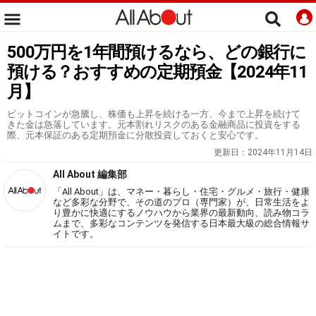
500万円を1年間預けるなら、どの銀行に
預ける？おすすめの定期預金【2024年11
月】
ビットコインが急騰し、株価も上昇を続ける一方、今まで上昇を続けて
きた金は急落しています。元本割れリスクのある金融商品に投資をする
際、元本保証のある定期預金に分散投資しておくと安心です。
更新日：
2024年11月14日
All About 編集部
「All About」は、マネー・暮らし・住宅・グルメ・旅行・健康
など多彩な分野で、その道のプロ（専門家）が、日常生活をよ
り豊かに快適にするノウハウから業界の最新動向、読み物コラ
ムまで、多彩なコンテンツを発信する日本最大級の総合情報サ
イトです。