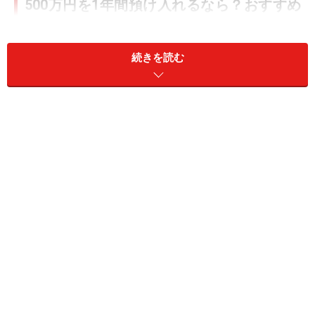
500万円を1年間預け入れるなら？おすすめ
の銀行4つ
金利の高い順にご紹介していきます。
続きを読む
2024年11月におすすめする定期預金
①UI銀行