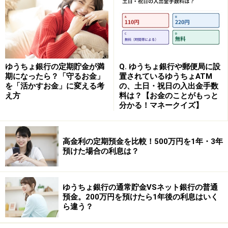
入上限金額1000万円）。12月2日以降の優遇金利は同日
に発表予定。
③あおぞら銀行
●商品名：円定期預金 BANK The 定期【BANK口座限定】
ゆうちょ銀行の定期貯金が満
Q. ゆうちょ銀行や郵便局に設
●金利：0.45％
期になったら？「守るお金」
置されているゆうちょATM
を「活かすお金」に変える考
の、土日・祝日の入出金手数
●預入期間：1年
え方
料は？【お金のことがもっと
●預入金額：300万円以上1000万円未満（1円単位）
分かる！マネークイズ】
※「円定期預金 BANK The 定期」は50万円以上から預入
高金利の定期預金を比較！500万円を1年・3年
れ可能。預入額に応じた金利となる。
預けた場合の利息は？
④東京スター銀行
●商品名：スターワン円定期預金プラス
ゆうちょ銀行の通常貯金VSネット銀行の普通
預金。200万円を預けたら1年後の利息はいく
●金利：0.45％
ら違う？
●預入期間：1年