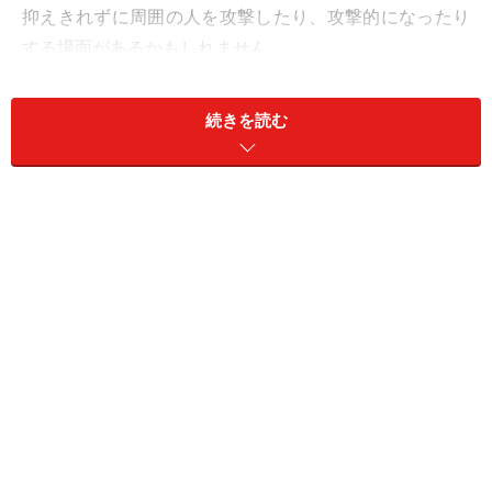
抑えきれずに周囲の人を攻撃したり、攻撃的になったり
する場面があるかもしれません。
怒りが攻撃に転じると人間関係を傷つけ、取り返しのつ
続きを読む
かない事態に発展することも少なくありません。しか
し、怒りの奥底にはその人が大切にしたい何かがありま
す。怒りを通して、人々の本音に気付く貴重な機会とな
るでしょう。
強そうに見える外見づくりが運気アップに
効果的！
そんな2024年11月の開運ファッションは「レザーアイテ
ム」。レザージャケット、レザーパンツ、レザースカー
トなど、少し強そうに見えるレザーアイテムを取り入れ
ましょう。自分は強いというセルフイメージを持つこと
によって、落ち着いて行動できるようになります。外見