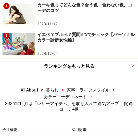
カーキ色ってどんな色？合う色・合わない色、コ
4
ーデのコツ
カーヴィーシルエットの黒いレザーパンツ
2023/11/12
イエベ？ブルべ？質問3つでチェック【パーソナル
5
カラー診断女性編】
出典：WEAR
2024/12/04
フェイクレザーの柔らかさを生かし、デザイン性に富ん
だレザーパンツが増えています。
ランキングをもっと見る
この
写真
のレザーパンツは、トレンド感のあるカーヴィ
>
>
>
All About
暮らし
家事・ライフスタイル
ーシルエット。つるっとしたレザーに、ふわふわのモヘ
>
カラーコーディネート
ア（アンゴラヤギの毛で作られた繊維）のカーディガン
2024年11月は「レザーアイテム」を取り入れて運気アップ！ 開運
を合わせています。パンツもカーディガンもゆったりと
コーデ4選
したサイズ感で、リラックス感もあるコーディネートで
す。
会社概要
採用情報