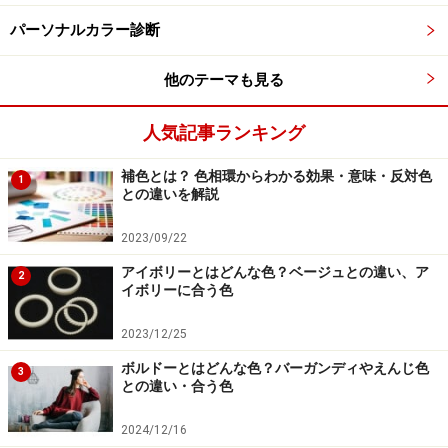
ーム感や丈感が違って見えますね。
パーソナルカラー診断
ユニクロのアメリカンスリーブブラタンクトップとキャ
他のテーマも見る
メル色のワイドスラックスに、スニーカーを合わせてス
マートかつカジュアルに。スニーカーは白・黒・ダーク
人気記事ランキング
ブラウンの配色なので、アースカラーを基調としたコー
補色とは？ 色相環からわかる効果・意味・反対色
ディネートのワンポイントになっています。
1
との違いを解説
2023/09/22
アイボリーとはどんな色？ベージュとの違い、ア
2
イボリーに合う色
2023/12/25
ボルドーとはどんな色？バーガンディやえんじ色
3
との違い・合う色
2024/12/16