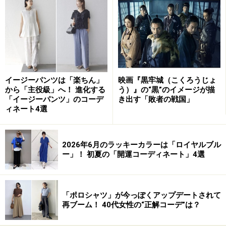
今回は、WEARに投稿された写真から、レザーアイテム
を取り入れたコーディネートを見ていきます。
黒のライダースジャケット
イージーパンツは「楽ちん」
映画『黒牢城（こくろうじょ
出典：WEAR
から「主役級」へ！ 進化する
う）』の“黒”のイメージが描
「イージーパンツ」のコーデ
き出す「敗者の戦国」
定番のライダース風の黒いレザージャケットは、ヒップ
ィネート4選
にかかるくらいの丈感をルーズに着こなすのがトレン
ド。
2026年6月のラッキーカラーは「ロイヤルブル
ー」！ 初夏の「開運コーディネート」4選
この
写真
のジャケットは、たっぷりとしたシルエットと
丸みのあるフォルムが特徴的。フェイクレザーは本レザ
ーよりも耐久性は劣るものの、価格はリーズナブルで
「ポロシャツ」が今っぽくアップデートされて
再ブーム！ 40代女性の“正解コーデ”は？
す。最近は、トレンドを取り入れたデザインが多く見ら
れるようになってきました。