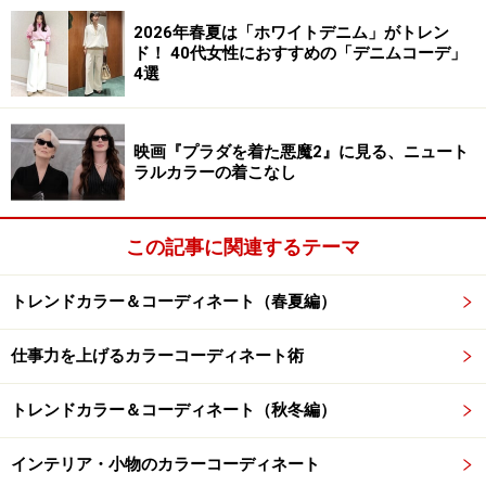
2026年春夏は「ホワイトデニム」がトレン
フォトプリントのTシャツとイエロー系のチェック柄プ
ド！ 40代女性におすすめの「デニムコーデ」
4選
リーツスカートに、ボアとスエードを組み合わせた黒い
スニーカーを合わせ、カジュアルに着こなしたコーディ
ネートです。
映画『プラダを着た悪魔2』に見る、ニュート
ラルカラーの着こなし
ブラウンのライダースジャケット
この記事に関連するテーマ
出典：WEAR
トレンドカラー＆コーディネート（春夏編）
先ほどのライダースジャケットは、黒とブラウンの2色
仕事力を上げるカラーコーディネート術
展開です。
トレンドカラー＆コーディネート（秋冬編）
この
写真
は、先ほどと同じジャケットのブラウンを使っ
インテリア・小物のカラーコーディネート
たコーディネート。着用する人の身長によって、ボリュ