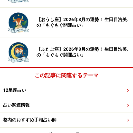
＞【詳しく見る】全体運、社交運、恋愛運などはこちら
【おうし座】2026年8月の運勢！ 生田目浩美.
の「もぐもぐ開運占い」
ふたご座／双子座（5月21日～6月21日生ま
れ）
【ふたご座】2026年8月の運勢！ 生田目浩美.
自分は出さない。
の「もぐもぐ開運占い」
最後まで演じ切って。
この記事に関連するテーマ
＞【詳しく見る】全体運、社交運、恋愛運などはこちら
12星座占い
かに座／蟹座（6月22日～7月22日生まれ）
占い関連情報
マインドフルネス。
都内のおすすめ手相占い師
“今”、“ココ”に焦点を合わせて。