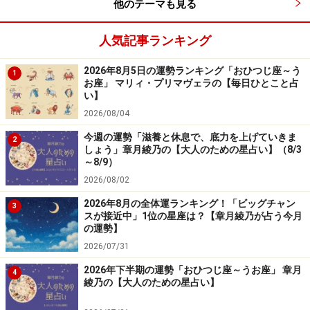
他のテーマも見る
＞【詳しく見る】全体運、社交運、恋愛運などはこちら
人気記事ランキング
2026年8月5日の運勢ランキング「おひつじ座～う
1
お座」 マリィ・プリマヴェラの【毎日ひとこと占
い】
2026/08/04
今週の運勢「滋養と休息で、底力を上げていきま
2
しょう」章月綾乃の【大人のための星占い】（8/3
～8/9）
2026/08/02
2026年8月の全体運ランキング！「ビッグチャン
3
スが接近中」1位の星座は？【章月綾乃が占う今月
の運勢】
2026/07/31
しし座／獅子座（7月23日～8月22日生ま
れ）
2026年下半期の運勢「おひつじ座～うお座」 章月
4
綾乃の【大人のための星占い】
余白と余裕。