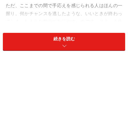
ただ、ここまでの間で手応えを感じられる人はほんの一
握り。何かチャンスを逃したような、いいときが終わっ
てしまったような気分になりやすいのです。そういう仕
様と割り切るのがポイントに。
続きを読む
＜あなたの今週の運勢は？＞
おひつじ座／牡羊座（3月21日～4月19日生まれ）
おうし座／牡牛座（4月20日～5月20日生まれ）