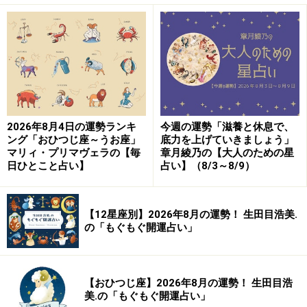
おひつじ座／牡羊座（3月21日～4月19日生
まれ）
世界は、鈍化中。
甲斐甲斐しくケアを。
2026年8月4日の運勢ランキ
今週の運勢「滋養と休息で、
ング「おひつじ座～うお座」
底力を上げていきましょう」
マリィ・プリマヴェラの【毎
章月綾乃の【大人のための星
＞【詳しく見る】全体運、社交運、恋愛運などはこちら
日ひとこと占い】
占い】（8/3～8/9）
【12星座別】2026年8月の運勢！ 生田目浩美.
おうし座／牡牛座（4月20日～5月20日生ま
の「もぐもぐ開運占い」
れ）
足並みはそろえなくてよし！
マイペース＆ちゃっかりでいく！
【おひつじ座】2026年8月の運勢！ 生田目浩
美.の「もぐもぐ開運占い」