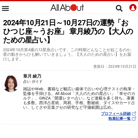
2024年10月21日～10月27日の運勢「お
ひつじ座～うお座」 章月綾乃の【大人の
ための星占い】
2024年10月第4週の12星座占いです。この時期どんなことが起こるのか、
星の動きからひも解いていきましょう。【大人のための星占い】をお届
けします。
更新日：
2024年10月21日
章月 綾乃
占い ガイド
雑誌やWeb、書籍など幅広い媒体で占いや心理テストの執筆・
監修を手掛ける。All About「大人のための星占い」「幸せのカ
ルテ」、GINZA「開運レター占い」など連載を多く持ち、著書
も多数。西洋占星術、周易、手相、数秘術、ダイスやカード占
い、しぐさや言葉グセの研究など守備範囲は広め。
プロフィール詳細
執筆記事一覧