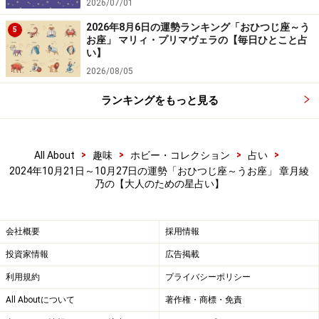
2026/07/01
余韻と予兆。
2026年8月6日の運勢ランキング「おひつじ座～う
5
お座」 マリィ・プリマヴェラの【毎日ひとこと占
＞【詳しく見る】全体運、社交運、恋愛運などはこちら
い】
2026/08/05
ランキングをもっと見る
おとめ座／乙女座（8月23日～9月22日生ま
れ）
>
>
>
>
All About
趣味
ホビー・コレクション
占い
目指せ、適量ライフ。
2024年10月21日～10月27日の運勢「おひつじ座～うお座」 章月綾
ゆるっと自然体で。
乃の【大人のための星占い】
＞【詳しく見る】全体運、社交運、恋愛運などはこちら
会社概要
採用情報
投資家情報
広告掲載
利用規約
プライバシーポリシー
All Aboutについて
著作権・商標・免責