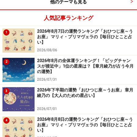
他のテーマも見る
人気記事ランキング
2026年8月7日の運勢ランキング「おひつじ座～う
1
お座」 マリィ・プリマヴェラの【毎日ひとこと占
い】
2026/08/06
2026年8月の全体運ランキング！「ビッグチャン
2
スが接近中」1位の星座は？【章月綾乃が占う今月
の運勢】
2026/07/31
2026年下半期の運勢「おひつじ座～うお座」 章月
3
綾乃の【大人のための星占い】
2026/07/01
2026年8月8日の運勢ランキング「おひつじ座～う
4
お座」 マリィ・プリマヴェラの【毎日ひとこと占
い】