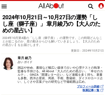
2024年10月21日～10月27日の運勢「し
し座（獅子座）」 章月綾乃の【大人のた
めの星占い】
2024年10月第4週の「しし座（獅子座）」の運勢です。この時期どんなこ
とが起こるのか、星の動きからひも解いていきましょう。【大人のため
の星占い】をお届けします。
更新日：
2024年10月21日
章月 綾乃
占い ガイド
雑誌やWeb、書籍など幅広い媒体で占いや心理テストの執筆・
監修を手掛ける。All About「大人のための星占い」「幸せのカ
ルテ」、GINZA「開運レター占い」など連載を多く持ち、著書
も多数。西洋占星術、周易、手相、数秘術、ダイスやカード占
い、しぐさや言葉グセの研究など守備範囲は広め。
プロフィール詳細
執筆記事一覧