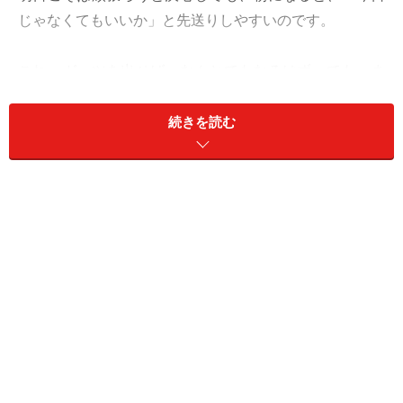
じゃなくてもいいか」と先送りしやすいのです。
これ、ガッツを出せば、なんとでもなるはず。でも、ま
だその気になれないなら、ダラダラ続行もありといえば
あり。なぜなら、いよいよ追い詰められたら、あなたは
続きを読む
覚醒するからです。
不要不急、必要最低限、省エネでやっていき、余力があ
ったらちょっと進めるくらいでよさそう。
愛も仕事も、「そろそろ」は自分で分かるはず。
＞【2024年10月21日～10月27日の運勢】他の星座の運
勢が気になる人はこちら
​​​​​​＞【今月の運勢】はこちら
​＞【2024年下半期の運勢】はこちら