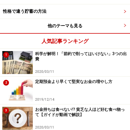
株式市場が好調だと、だいたいどんな株を持っていても
性格で違う貯蓄の方法
値上がりします。すると、自分の持っている「全財産」
の中で、株の割合が膨らみすぎてしまう場合がありま
他のテーマも見る
す。
人気記事ランキング
たとえば、全財産が1000万円で「私は全財産のうち50%
くらいは株で運用し、残りは無リスク資産（純金や国
科学が解明！「節約で削ってはいけない」3つの出
1
費
債）にする」と決めた人がいるとしましょう。この人に
とって快適な資産配分は「株500万円、純金500万円」の
2020/03/11
ような資産配分です。
定期預金より早くて堅実なお金の増やし方
2
ここで仮に、株式市況が絶好調で、株価が2倍になった
2019/12/14
とします。この場合、この人の資産配分は「株1000万
お金持ちは食べない!? 貧乏な人ほど好む食べ物っ
円、純金500万円」となります。株式市場が好調で利益
3
て【ガイドが動画で解説】
が出ているので、ついつい「儲かってる株をもっと持ち
たい」という気分になりそうですが、事前に決めたルー
2020/03/11