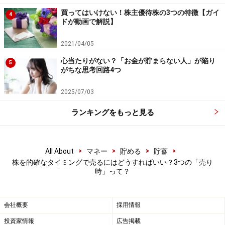
ルに従うのであれば株を一部売って「株750万円、純金
買ってはいけない！株主優待株の3つの特徴【ガイ
4
750万円」のようにリバランスするのが正解です。
ドが動画で解説】
2021/04/05
長い歴史を振り返ってみると、株式市場は「行き過ぎて
心当たりがない？「お金が貯まらない人」が陥り
しまう」ことが多いです。うまく行っているときほどブ
5
がちな思考回路4つ
レーキを踏むことで、相場が下がったときに「株を安く
買い増すための余力」を用意しておくことができます。
2025/07/03
日本の年金ファンド（GPIF）などは、このようにリバラ
ランキングをもっと見る
ンスすることで、手堅く資産を増やしています。
>
>
>
>
All About
マネー
貯める
貯蓄
売り時②
「持ち株の株価が上がって割高に
株を的確なタイミングで売るにはどうすればいい？3つの「売り
時」って？
見える」とき
2つ目の売り時が「持ち株の株価が上がって割高に見え
会社概要
採用情報
る」ときです。
投資家情報
広告掲載