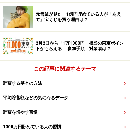
元営業が見た！1億円貯めている人が「あえ
要点をまとめると、
て」宝くじを買う理由は？
資産全体で見て株式の比率が高すぎる
持ち株の株価が上がって割高に見える
2月2日から「1万1000円」相当の東京ポイン
持ち株の業績の見通しが暗くなった
トがもらえる！ 参加手順、対象者は？
という3つのケースが「良い売り時」になると思いま
す。
この記事に関連するテーマ
貯蓄する基本の方法
売り時①
「資産全体で見て株式の比率が高
すぎる」
平均貯蓄額などの気になるデータ
1つ目の売り時が「資産全体で見て株式の比率が高すぎ
貯蓄を増やす習慣
る」ケースです。
1000万円貯めている人の習慣