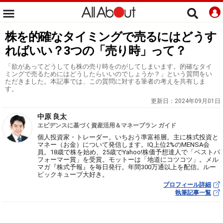
株を的確なタイミングで売るにはどうす
ればいい？3つの「売り時」って？
「欲があってどうしても株の売り時をのがしてしまいます。的確なタイ
ミングで売るためにはどうしたらいいのでしょうか？」という質問をい
ただきました。本記事では、この質問に対する筆者の考えを共有しま
す。
更新日：
2024年09月01日
中原 良太
エビデンスに基づく資産活用＆マネープラン ガイド
個人投資家・トレーダー。いちおう準富裕層。主に株式投資と
マネー（お金）について発信します。IQ上位2%のMENSA会
員。18歳で株を始め、25歳でYahoo!株価予想達人で「ベストパ
フォーマー賞」を受賞。モットーは「地道にコツコツ」。メル
マガ『株式予報』を毎日発行。年間300万通以上を配信。ルー
ビックキューブ大好き。
プロフィール詳細
執筆記事一覧