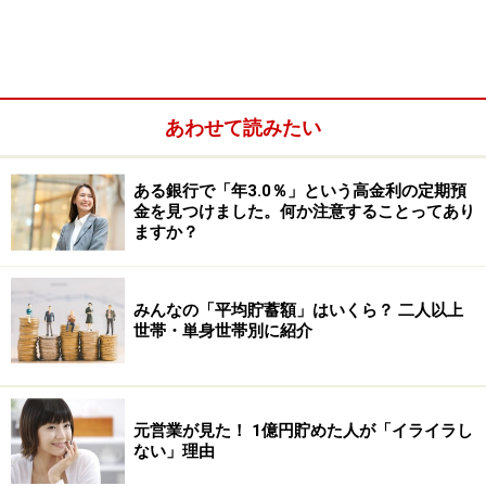
い価格）で買ったり、天井（一番高い価格）で売ったり
することは、狙っても叶わないという意味の格言です。
あわせて読みたい
ある銀行で「年3.0％」という高金利の定期預
金を見つけました。何か注意することってあり
ますか？
みんなの「平均貯蓄額」はいくら？ 二人以上
世帯・単身世帯別に紹介
筆者も株をはじめて15年が経ちますが、ドンピシャのタ
元営業が見た！ 1億円貯めた人が「イライラし
イミングで株を売買できることは稀です。年に1回くら
ない」理由
いはクリーンヒットすることがありますが、それ以外は