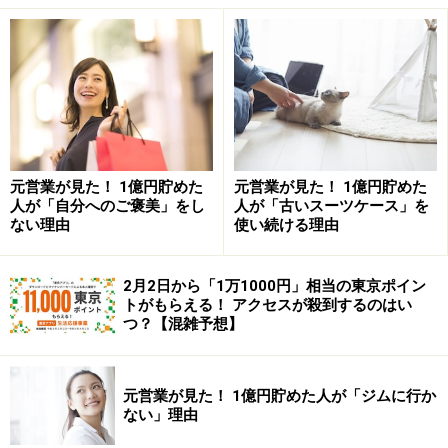
平凡です。
一番安い価格で買えなくても、それなりに安いところで
買えれば良し。一番高い価格で売れなくても、それなり
に高いところで売れれば良し。
ドンピシャなタイミング
で売買できなくても、トータルで儲かっていれば「それ
で良いじゃないか」と足るを知ることも大切ではないで
元営業が見た！ 1億円貯めた
元営業が見た！ 1億円貯めた
人が「自分へのご褒美」をし
人が「古いスーツケース」を
しょうか。
ない理由
使い続ける理由
2月2日から「1万1000円」相当の東京ポイン
それでも知っておきたい「株の売り時」っ
トがもらえる！ アクセスが殺到するのはい
て？
つ？【混雑予想】
とはいえ、そうは言っても「できるだけ良いタイミング
で売りたい」と思うのが人情です。そこで以降では、筆
元営業が見た！ 1億円貯めた人が「ジムに行か
ない」理由
者が考える「株の良い売り時」について3つのパターン
を紹介します。