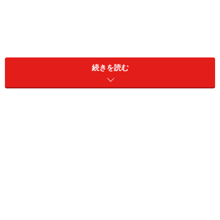
株の売り時とは？
続きを読む
「欲があってどうしても株の売り時をのがしてしまいま
す。的確なタイミングで売るためにはどうしたらいいの
でしょうか？」（50代）
という質問をいただきました。そこで本記事では、この
質問に対する筆者の考えを共有します。
ドンピシャのタイミングで株を売買できる
ことは稀
「頭と尻尾はくれてやれ」
という相場格言があります。
これは、株の買い時・売り時を考えるときに底（一番安