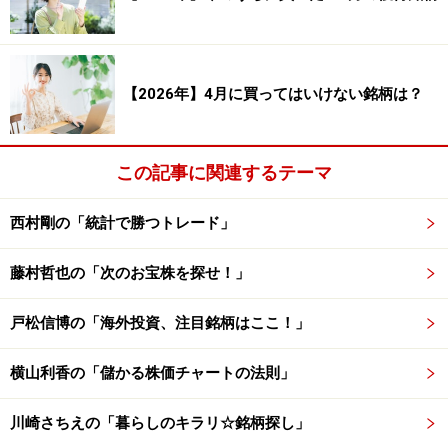
（率）：－3,503.99％
合計利益（円）：31,508,746円 合計利益
（率）：15,754.94％
【2026年】4月に買ってはいけない銘柄は？
合計損失（円）：－38,516,542円 合計損失
（率）：－19,258.93％
この記事に関連するテーマ
西村剛の「統計で勝つトレード」
PF（プロフィット・ファクター）：0.818
平均保持日数：26.03日
藤村哲也の「次のお宝株を探せ！」
戸松信博の「海外投資、注目銘柄はここ！」
以上が、8月の株式市場（日経平均225銘柄）の検証結果
です。検証結果を見てみると、勝率は46.61％、平均損益
横山利香の「儲かる株価チャートの法則」
は－0.70％となっています。勝率が5割を切っており、1
トレードあたりの平均損益がマイナスであることから、
川崎さちえの「暮らしのキラリ☆銘柄探し」
8月の日経平均採用銘柄（225銘柄）は下がりやすい傾向