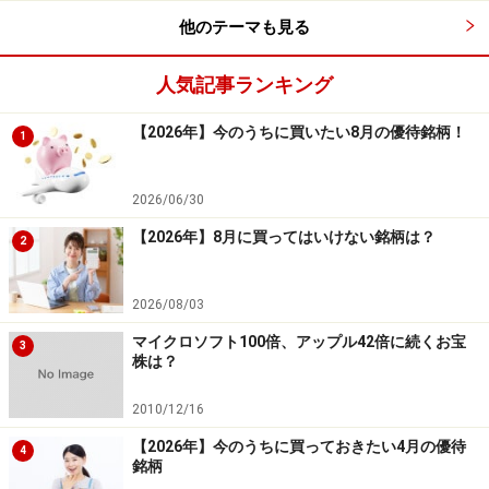
があるといえるでしょう。
他のテーマも見る
人気記事ランキング
8月の低成績銘柄ランキング
次に、相場全体の株価が下がりやすい傾向のある8月相
【2026年】今のうちに買いたい8月の優待銘柄！
1
場の中でも、特に株価が下がりやすい傾向にある個別銘
柄をご紹介します。
2026/06/30
【2026年】8月に買ってはいけない銘柄は？
2
システムトレードの達人
2026/08/03
表は、先ほどの日経平均採用銘柄（225銘柄）を対象と
マイクロソフト100倍、アップル42倍に続くお宝
3
した検証において、勝率が低かった銘柄のランキングで
株は？
す。ランキングは勝率が30％以下の銘柄を取り上げてみ
2010/12/16
ました。
【2026年】今のうちに買っておきたい4月の優待
4
銘柄
＜3863＞日本製紙……勝率8.33％