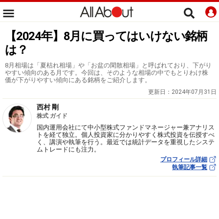
【2024年】8月に買ってはいけない銘柄
は？
8月相場は「夏枯れ相場」や「お盆の閑散相場」と呼ばれており、下がり
やすい傾向のある月です。今回は、そのような相場の中でもとりわけ株
価が下がりやすい傾向にある銘柄をご紹介します。
更新日：
2024年07月31日
西村 剛
株式 ガイド
国内運用会社にて中小型株式ファンドマネージャー兼アナリス
トを経て独立。個人投資家に分かりやすく株式投資を伝授すべ
く、講演や執筆を行う。最近では統計データを重視したシステ
ムトレードにも注力。
プロフィール詳細
執筆記事一覧