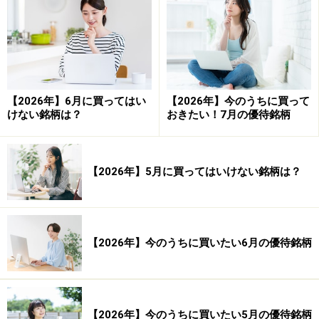
勝ち数：2,311回
負け数：2,647回
引き分け数：49回
【2026年】6月に買ってはい
【2026年】今のうちに買って
けない銘柄は？
おきたい！7月の優待銘柄
平均損益（円）：－1,400円 平均損益（率）：－
【2026年】5月に買ってはいけない銘柄は？
0.70％
平均利益（円）：13,634円 平均利益（率）：
6.82％
平均損失（円）：－14,551円 平均損失（率）：
【2026年】今のうちに買いたい6月の優待銘柄
－7.28％
【2026年】今のうちに買いたい5月の優待銘柄
合計損益（円）：－7,007,796円 合計損益