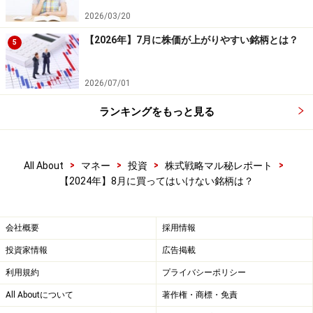
＜4385＞メルカリ……勝率16.67％
2026/03/20
＜3659＞ネクソン……勝率16.67％
【2026年】7月に株価が上がりやすい銘柄とは？
5
このように、軟調に推移しやすい傾向のある8月相場の
2026/07/01
中で、上に挙げた銘柄は、特に軟調に推移する傾向が強
いようです。
ランキングをもっと見る
どの個別銘柄も、月によって株価が上がりやすい時と下
>
>
>
>
All About
マネー
投資
株式戦略マル秘レポート
がりやすい時があります。簡単な検証結果でしたが、本
【2024年】8月に買ってはいけない銘柄は？
記事で紹介した8月相場の傾向は、投資戦略を考える上
での有効な判断材料の1つになるでしょう。
会社概要
採用情報
これらの数字は、あくまでも過去の検証結果ですので、
投資家情報
広告掲載
これから先の未来でも同様の結果になる保証はありませ
利用規約
プライバシーポリシー
ん。しかしながら、統計的な背景がある数字は、安心し
All Aboutについて
著作権・商標・免責
てトレードに臨むことができる心強い味方となってくれ