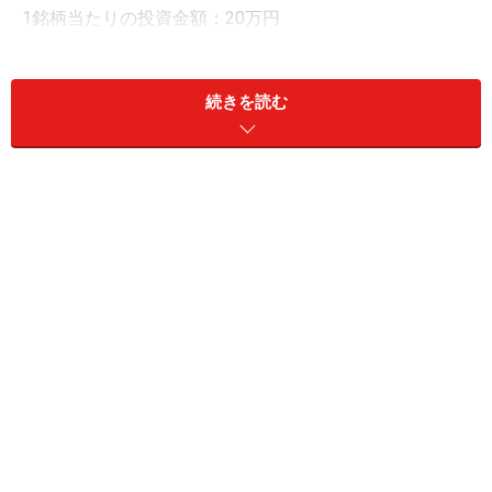
1銘柄当たりの投資金額：20万円
買い条件：7月末の営業日に寄り付きで買い
売り条件：25日経過後の翌営業日に寄り付きで売り
続きを読む
※※※※※※※※※※※※※※※※※※※※※※※※※
7月末に日経平均採用銘柄（225銘柄）を購入し、8月末
に売却した場合の過去24年間の成績は以下の通りです。
【検証結果】8月株式市場（日経225銘柄）
の傾向