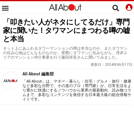
「叩きたい人がネタにしてるだけ」専門
家に聞いた！タワマンにまつわる噂の嘘
と本当
ネット上にあふれるタワーマンションの噂は本当なのか、またタワマン
の住み心地はどんなものなのか。実際にタワマンに住みながら、湾岸エ
リアのマンション仲介事業を行う藤田祥吾さんに聞いてみました。
更新日：
2024年06月17日
All About 編集部
「All About」は、マネー・暮らし・住宅・グルメ・旅行・健康
など多彩な分野で、その道のプロ（専門家）が、日常生活をよ
り豊かに快適にするノウハウから業界の最新動向、読み物コラ
ムまで、多彩なコンテンツを発信する日本最大級の総合情報サ
イトです。