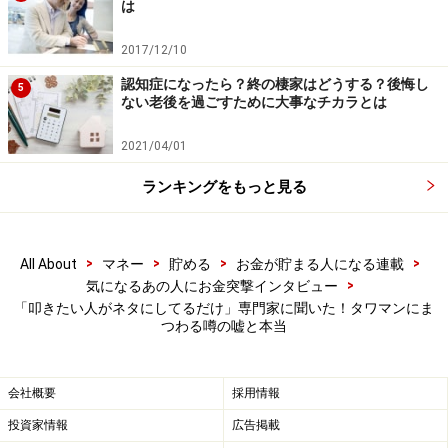
藤田さん
：タワマンよりは鈍いですね。ただ、
周辺マン
は
ションのほうが万が一の時は底堅い
と思います。もしも
2017/12/10
震災などがあったときに、海外の人はリスクを避けるた
認知症になったら？終の棲家はどうする？後悔し
めあっさり物件を売り払って逃げていく可能性があるわ
5
ない老後を過ごすために大事なチカラとは
けです。そういったときに、投資家が多いタワマンでは
なく、実需の人（住んでいる人）が多いマンションのほ
2021/04/01
うが底堅い気がします。この点が海外の方が多く買って
ランキングをもっと見る
いるタワマンのひとつのリスクと言えるかもしれませ
ん。
>
>
>
>
All About
マネー
貯める
お金が貯まる人になる連載
――底堅いというのをもう少し詳しく教えてください。
>
気になるあの人にお金突撃インタビュー
「叩きたい人がネタにしてるだけ」専門家に聞いた！タワマンにま
つわる噂の嘘と本当
藤田さん
：つまり、災害が起きたら日本に住んでいない
海外投資家はわりとすぐ売ってしまうわけで、売りが増
会社概要
採用情報
えれば（タワマン）相場も下がりやすくなる。逆に実需
で買っている場合は住み続ける限り売られないので、
投資家情報
広告掲載