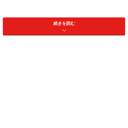
「タワマン節税が封じられた」は嘘？
続きを読む
――Q. 今年（2024年）の春に、相続税の法改正にともな
って「タワマン節税（※1）が終わる」というニュースが
話題になりました。タワーマンション（以下、タワマ
ン）を節税目的で購入する人もいたと思いますが、市場
価格に影響はあったのでしょうか。
藤田さん
：法改正による
影響は、全くなかった
です。詳
しい人からすると、もともと「タワマン節税」は、実際
には難しいと分かっていましたからね。その仕組みだと
節税効果が大きすぎるという話は、以前から挙がってい
ました。数年前に判例でも負けているんですよ（※2）。
――相続税対策として有効なのは変わらないですよね。