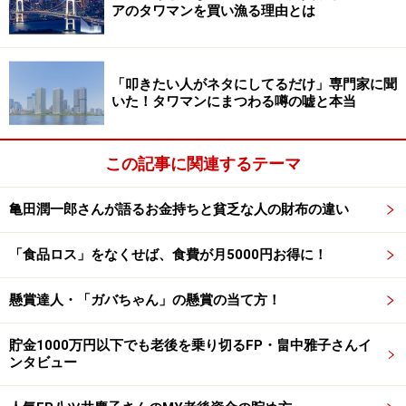
アのタワマンを買い漁る理由とは
藤田さん
：エレベーターが混むか混まないかでいえば、
混みますよ。でも、さすがに5分は大げさじゃないです
「叩きたい人がネタにしてるだけ」専門家に聞
かね。朝の7～8時台のピーク時にはそれぐらい混むこと
いた！タワマンにまつわる噂の嘘と本当
も稀にあるのかもしれませんが、それがどうしても嫌で
あれば買わなければいいと思いますので……（笑）。
タワ
この記事に関連するテーマ
マンには、それを補ってあまりある大きな利便性があり
ます
。マンションの共用部も多いし、豪華だし、ゴミ置
亀田潤一郎さんが語るお金持ちと貧乏な人の財布の違い
き場は各階に設置されているし、とにかく暮らしていく
うえでとても便利です。「階数カースト（※）」なんて
「食品ロス」をなくせば、食費が月5000円お得に！
いうのも話題に挙がりますけど、実際のところほとんど
ないと思いますよ。個人的に気になったことはないで
懸賞達人・「ガバちゃん」の懸賞の当て方！
す。
貯金1000万円以下でも老後を乗り切るFP・畠中雅子さんイ
ンタビュー
※居住フロアの階数（もしくは高層階か低層階か）が、
住居者同士の上下関係に反映されるようなこと