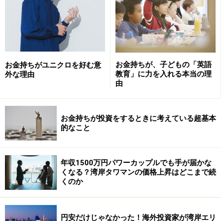
は）暴落だ！」なんて騒がれていましたけれど、
タワマ
ンを叩きたい人がネタにしているだけで、もともと分か
っていたことが法律に反映されただけ
という認識です。
※1：相続税は財産の評価額に基づいて計算されるが、固
お金持ちが、子どもの「英語
お金持ちがユニクロを好む意
定資産税の評価額が低く設定されることが多いタワーマ
教育」に力を入れる本当の理
外な理由
由
ンションの高層階を相続することで、これらの税金を軽
減できる
※2：納税者と国税当局が争った裁判で、2022年4月19日
お金持ちが投資をするときに考えている超基本
的なこと
納税者側が最高裁で敗訴した判例など
豪華な共用部、各階にあるゴミ捨て場な
年収1500万円パワーカップルでも手が届かな
ど……とにかく利便性が高い
くなる？湾岸タワマンの価格上昇はどこまで続
くのか
――Q. タワマンは、エレベーターで5分以上待つなんて話
も聞いたことがあります。藤田さんはタワマンにお住ま
いとのことですが、実際のところ混むのでしょうか？
円安だけじゃなかった！海外投資家が湾岸エリ