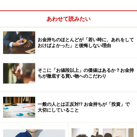
あわせて読みたい
お金持ちのほとんどが「若い時に、あれをして
おけばよかった」と後悔しない理由
そこに「お値段以上」の価値はあるか？お金持
ちが徹底する買い物へのこだわり
藤田さん
：はい。（相続税）評価額の税率が少し圧縮さ
一般の人とは正反対!? お金持ちが「投資」で
れたかたちで、節税メリットが弱くなったというだけで
大切にしていること
すね。相続時に現金で保有しておくよりは、不動産にし
ておいたほうがいいというのは変わりませんし、「相続
税対策として買われなくなり、今度こそ（タワマン価格