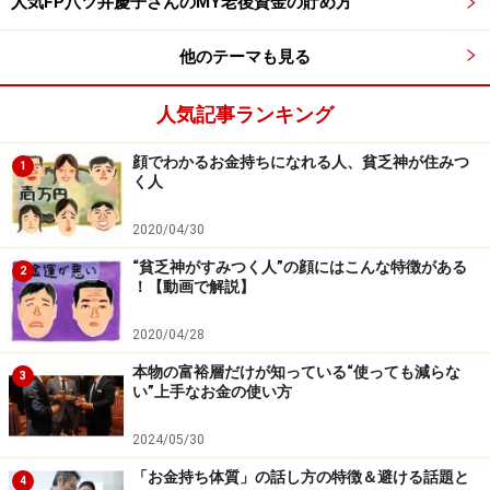
人気FP八ツ井慶子さんのMY老後資金の貯め方
タワマン周辺マンションのほうが底堅い？
他のテーマも見る
――Q. タワマンの価格上昇は何かと話題になりますが、
人気記事ランキング
同じ湾岸エリアでもタワマン周辺にある、いわゆる普通
のマンション価格の傾向について教えてもらえますか？
顔でわかるお金持ちになれる人、貧乏神が住みつ
1
く人
藤田さん
：価格面では上がっていますが、これには時差
2020/04/30
があります。価格上昇の震源地はやはりタワマンです。
“貧乏神がすみつく人”の顔にはこんな特徴がある
2
そこから上昇をはじめ、「他が上がったから、こっち
！【動画で解説】
も」というように、徐々にタワマン周辺のマンションに
2020/04/28
波及していく傾向です。
本物の富裕層だけが知っている“使っても減らな
3
い”上手なお金の使い方
――周辺マンション価格の、上がり幅という面ではどうで
すか？
2024/05/30
「お金持ち体質」の話し方の特徴＆避ける話題と
4