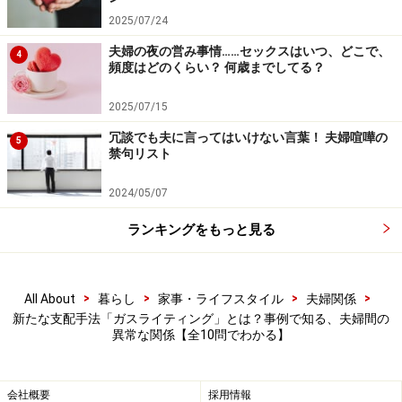
続きができなかったりすると、夫からは、
2025/07/24
夫婦の夜の営み事情……セックスはいつ、どこで、
4
『なんで昨日言ったことを忘れるわけ？』
頻度はどのくらい？ 何歳までしてる？
2025/07/15
『子どもが生まれたらもっといろいろ大変になるよ。今
からそんな風でどうするんだ』
冗談でも夫に言ってはいけない言葉！ 夫婦喧嘩の
5
禁句リスト
『母親としてやっていけるのか心配だ』
2024/05/07
ランキングをもっと見る
などと、ため息交じりに言われます。決して怒鳴られる
とか責められるわけではないのですが、毎日このように
言われていると、本当に私ってバカなんだなあと思って
>
>
>
>
All About
暮らし
家事・ライフスタイル
夫婦関係
落ち込みます。このまま出産を迎えて子どものお世話を
新たな支配手法「ガスライティング」とは？事例で知る、夫婦間の
異常な関係【全10問でわかる】
しなければいけないと思うとどんどん不安も大きくなっ
て、妊娠していることが苦痛になってきました。いい母
になれるでしょうか」（30代女性）
会社概要
採用情報