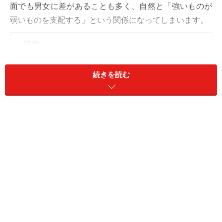
面でも男女に差があることも多く、自然と「強いものが
弱いものを支配する」という関係になってしまいます。
＜目次＞
家庭を支配する「テイカー」、搾取される「ギバー」
続きを読む
新たな支配方法「ガスライティング」とは？「モラハ
ラ」との違い
夫婦間の「ガスライティング」実例集