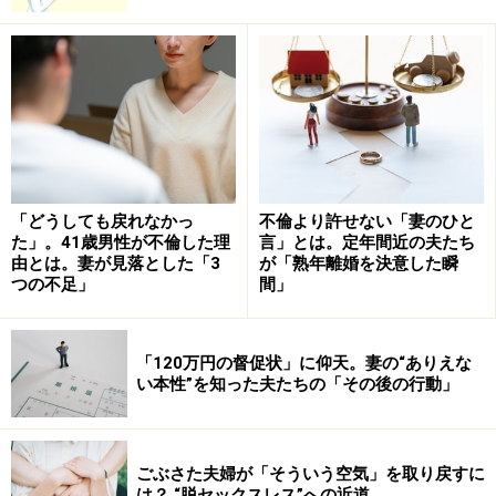
そしてその搾取を続けるために相手を支配する方法の一
つが一般的に周知された「モラハラ」です。はた目には
愛想がよく社会的な地位もあり、頼れる夫（妻）に見え
ていた人が、実はとんでもないモラハラモンスターだっ
たなんてことも、筆者が主宰する夫婦仲相談所では、よ
く聞きます。
「どうしても戻れなかっ
不倫より許せない「妻のひと
た」。41歳男性が不倫した理
言」とは。定年間近の夫たち
由とは。妻が見落とした「3
が「熟年離婚を決意した瞬
つの不足」
間」
新たな支配方法「ガスライティング」と
は？
「120万円の督促状」に仰天。妻の“ありえな
い本性”を知った夫たちの「その後の行動」
「ガスライティング」の語源は『ガス灯』？
さらに最近、もっと外から見えにくい支配方法である
ごぶさた夫婦が「そういう空気」を取り戻すに
は？ “脱セックスレス”への近道