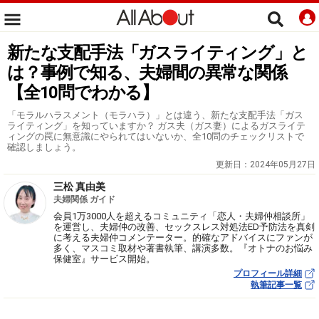
新たな支配手法「ガスライティング」と
は？事例で知る、夫婦間の異常な関係
【全10問でわかる】
「モラルハラスメント（モラハラ）」とは違う、新たな支配手法「ガス
ライティング」を知っていますか？ ガス夫（ガス妻）によるガスライテ
ィングの罠に無意識にやられてはいないか、全10問のチェックリストで
確認しましょう。
更新日：
2024年05月27日
三松 真由美
夫婦関係 ガイド
会員1万3000人を超えるコミュニティ「恋人・夫婦仲相談所」
を運営し、夫婦仲の改善、セックスレス対処法ED予防法を真剣
に考える夫婦仲コメンテーター。的確なアドバイスにファンが
多く、マスコミ取材や著書執筆、講演多数。『オトナのお悩み
保健室』サービス開始。
プロフィール詳細
執筆記事一覧