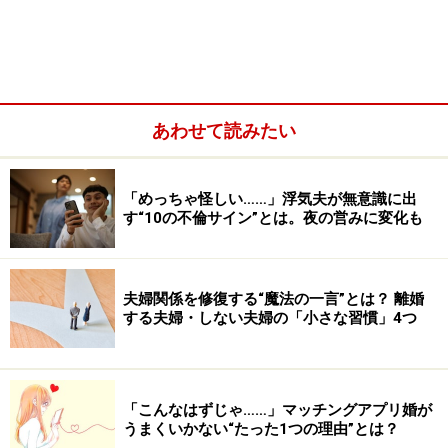
全10問でわかる「ガスライティング」チェック
まとめ
あわせて読みたい
家庭を支配する「テイカー」、搾取される
「めっちゃ怪しい……」浮気夫が無意識に出
す“10の不倫サイン”とは。夜の営みに変化も
「ギバー」
例えばビジネスでは対等な関係の中で人と人とがお互い
に与え、受け取る「ギブ＆テイク」がルールです。
夫婦関係を修復する“魔法の一言”とは？ 離婚
する夫婦・しない夫婦の「小さな習慣」4つ
しかし家庭の中のいびつな上下関係に基づく間柄では、
自分の利益優先で一方的に奪い取る「テイカー」が、自
己犠牲を払って相手に与え続ける「ギバー」を搾取し続
「こんなはずじゃ……」マッチングアプリ婚が
うまくいかない“たった1つの理由”とは？
けるようなことも起こります。