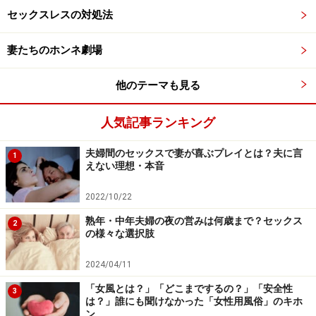
しまうことも少なくありません。
セックスレスの対処法
妻たちのホンネ劇場
夫婦間の「ガスライティング」実例
他のテーマも見る
人気記事ランキング
モラハラより自覚しづらい、事例で知る「ガスライティン
夫婦間のセックスで妻が喜ぶプレイとは？夫に言
グ」
1
えない理想・本音
最近、夫婦仲相談所に寄せられたものにも、ガスライテ
2022/10/22
ィングを思わせる案件があります。
熟年・中年夫婦の夜の営みは何歳まで？セックス
2
の様々な選択肢
（1）妊娠中の体調不良に苦しむ30代女性の事例
「今妊娠中ですごい倦怠感なんです。体調がすぐれず、
2024/04/11
買い物や家事がうまくできないことがよくあります。夫
「女風とは？」「どこまでするの？」「安全性
3
は？」誰にも聞けなかった「女性用風俗」のキホ
に頼まれたものを買い忘れたり、やろうと思っていた手
ン