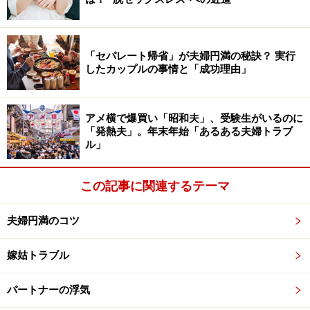
「ガスライティング」の事例も増えてきています。
「ガスライティング」の語源は、1944年のアメリカ映画
「セパレート帰省」が夫婦円満の秘訣？ 実行
『ガス灯』。妻が夫により精神的に追い詰められ、次第
したカップルの事情と「成功理由」
に正気を失っていく様子を描いた心理サスペンスの名作
で、ヒロイン役のイングリッド・バーグマンがアカデミ
ー主演女優賞を受賞した作品としても有名です。
アメ横で爆買い「昭和夫」、受験生がいるのに
「発熱夫」。年末年始「あるある夫婦トラブ
ル」
ガスライティングの手法は、ささいな嫌がらせを行った
り、わざと誤った情報を提示し続けたりすることで、被
この記事に関連するテーマ
害者が自身の記憶や知覚、正気などを疑うよう仕向ける
心理的虐待。
夫婦円満のコツ
自分が虐待されていることをモラハラよりも自覚しにく
嫁姑トラブル
く、「私がおかしいのかも？」と自分を疑い続けている
パートナーの浮気
うちにメンタルを病み、パートナーに完全に支配されて