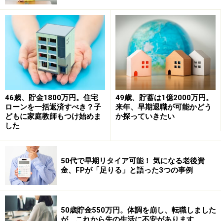
ローンの借入残高がまだ100万円ほど残っていること、
また車のローンもまだ2年先まであることなど、出費が
続いてしまっています。
今年の誕生日で50歳を迎えるにあたって、まずは自分の
家計診断をしていただきたいと思い応募させていただき
ました。
46歳、貯金1800万円。住宅
49歳、貯蓄は1億2000万円。
ローンを一括返済すべき？子
来年、早期退職が可能かどう
どもに家庭教師もつけ始めま
か探っていきたい
自分なりにとても悪い家計状況、貯金がない、そして誤
した
ったお金の使い方をしていると自覚はしているのです
が、それをどのように改善していってよいのか分からな
50代で早期リタイア可能！ 気になる老後資
いのが現状であります。
金、FPが「足りる」と語った3つの事例
ぜひともよろしくお願い致します。
50歳貯金550万円。体調を崩し、転職しました
■家計収支データ
が、これから先の生活に不安があります