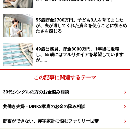
55歳貯金2700万円。子ども3人を育てました
相談者「あつお」さんの家計収支データ
が、夫が遺してくれた資金を使うことに後ろめ
たさを感じる
■家計収支データ補足
（1）家計収支について
支出合計26万4360円に毎月の貯蓄（iDeCo）2万3000
49歳公務員、貯金3000万円。1年後に退職
し、65歳にはフルリタイアを希望しています
円、収入が37万円ですから、8万3000円ほどが手元に残
が……
る計算になりますが、そのほとんどを交際費や家族と過
ごす際のご飯代などに使ってしまっています。
この記事に関連するテーマ
（2）車について
30代シングルの方のお金悩み相談
通勤するのに必要のため購入いたしました。中古で購入
したのですが年式も比較的新しく、走行距離も少ない状
共働き夫婦・DINKS家庭のお金の悩み相談
態の車でした。車は通勤でしか使わず、休みの日に出掛
貯蓄ができない、赤字家計に悩むファミリー世帯
ける際は電車など公共機関を使用しておりますので、車