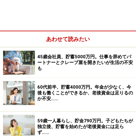
趣味というものはないのですが、交際費がかかってしま
うようで、毎月の給料をそれなりにいただいていてもそ
れほど残らないことが毎月のように繰り返しています。
あわせて読みたい
45歳会社員、貯蓄5000万円。仕事を辞めてパ
ートナーとクレープ屋を開きたいが生活の不安
も
60代前半、貯蓄4000万円。年金が少なく、今
後も働くことができるか、老後資金は足りるの
か不安……
59歳一人暮らし、貯金790万円。子どもたちが
独立後、貯蓄を始めたが老後資金には足ら
ず……
現金の貯金については10万円ほどしかなく、また消費者