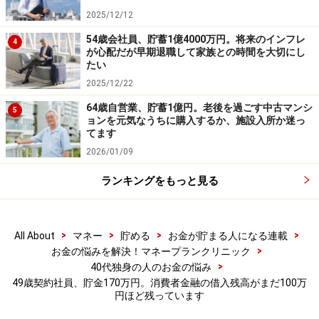
収入額についてはどの程度まで減額になるのかは不明で
2025/12/12
す。
54歳会社員、貯蓄1億4000万円。将来のインフレ
4
が心配だが早期退職して家族との時間を大切にし
（5）公的年金について
たい
現時点で、公的年金の見込み額は151万8422円
2025/12/22
64歳自営業、貯蓄1億円。老後を過ごす中古マンシ
5
（6）消費者金融のローンについて
ョンを元気なうちに購入するか、施設入所か迷っ
てます
毎月4万5000円の支払いをしていくことで2年後には完済
2026/01/09
する予定です。現在は新たなローンはありません。また
新たなローンを組む予定もありません。
ランキングをもっと見る
消費者金融を利用したのは、過去の職場で管理職に就い
>
>
>
>
All About
マネー
貯める
お金が貯まる人になる連載
ていたのですがストレスによってメンタルを壊してしま
>
お金の悩みを解決！マネープランクリニック
い、うつ病になってしまいました。うつ病になってから
>
40代独身の人のお金の悩み
数カ月の休職をしていたのですが、その間の生活費を工
49歳契約社員、貯金170万円。消費者金融の借入残高がまだ100万
円ほど残っています
面するために消費者金融を利用してしまいました。