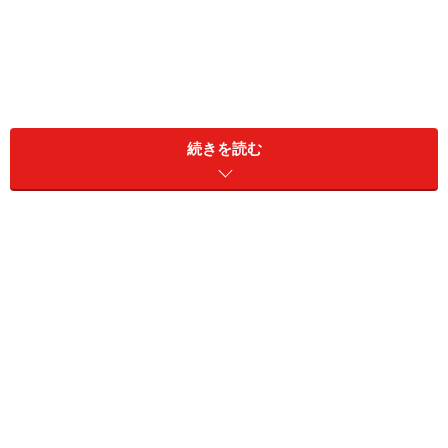
続きを読む
■家族構成
一人暮らし
■相談内容
現在、契約社員として勤務しております。年収は620万
円ほどです。賞与はありません。消費者ローンの支払い
が毎月4万5000円ありまして、借入残高は100万円ほどで
す。