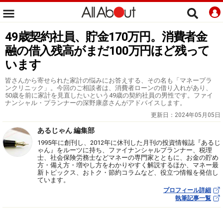
49歳契約社員、貯金170万円。消費者金
融の借入残高がまだ100万円ほど残って
います
皆さんから寄せられた家計の悩みにお答えする、その名も「マネープラ
ンクリニック」。今回のご相談者は、消費者ローンの借り入れがあり、
50歳を前に家計を見直したいという49歳の契約社員の男性です。ファイ
ナンシャル・プランナーの深野康彦さんがアドバイスします。
更新日：
2024年05月05日
あるじゃん 編集部
1995年に創刊し、2012年に休刊した月刊の投資情報誌『あるじ
ゃん』をルーツに持ち、ファイナンシャルプランナー、税理
士、社会保険労務士などマネーの専門家とともに、お金の貯め
方・備え方・増やし方をわかりやすく解説するほか、マネー最
新トピックス、おトク・節約コラムなど、役立つ情報を発信し
ています。
プロフィール詳細
執筆記事一覧