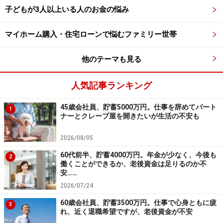
は何年も先まで乗ることができると計算しております。
子どもが3人以上いる人のお金の悩み
ちなみに現在の走行距離は3万3000kmです。1カ月間の
通勤で約450kmの走行距離になります。
マイホーム購入・住宅ローンで悩むファミリー世帯
車両費の内訳
他のテーマも見る
・毎月のローン返済（2027年5月完済予定）は3万円、駐
車場代は月1万1000円、自動車保険は月割りで8000円、
人気記事ランキング
ガソリン代など
45歳会社員、貯蓄5000万円。仕事を辞めてパート
1
ナーとクレープ屋を開きたいが生活の不安も
（3）加入保険について
2026/08/05
・医療保険（終身タイプ、終身払い、入院7000円、手術
給付金、がん診断一時金）＝毎月の保険料1万3360円
60代前半、貯蓄4000万円。年金が少なく、今後も
2
働くことができるか、老後資金は足りるのか不
安……
（4）働き方について
2026/07/24
65歳定年となっております。身体が健康ならば70歳、75
60歳会社員、貯蓄3500万円。仕事で心身ともに疲
3
歳と働き続けていきたいと考えております。65歳以降の
れ、近く退職希望ですが、老後資金が不安