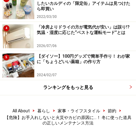
したいカルディの「限定缶」アイテムは見つけた
水気が残っているとカビが発生してしまい、次シーズン
ら即買い
に使うときにカビが撒き散らされることになってしまう
2022/03/30
ので、しっかりお手入れしてから仕舞ってくださいね。
「冷房よりドライの方が電気代が安い」は誤り!?
4
気温・湿度に応じた“ベストな運転モード”とは
2026/07/06
湯たんぽは水を抜いて中をしっかり乾燥さ
せる
【ダイソー】100円グッズで簡単手作り！ わが家
5
に「ちょうどいい薬箱」の作り方
2024/02/07
湯たんぽはふたを開けて数日置いて乾燥させる
ランキングをもっと見る
湯たんぽは金属製のタイプも含め、まずは水を抜き、そ
の後はふたを開けて数日置いて、中をしっかりと乾燥さ
>
>
>
>
All About
暮らし
家事・ライフスタイル
節約
せます。水の出入り口が小さいためこの方法しかないの
【危険】お手入れしないと火災やカビの原因に…！ 冬に使った道具
ですが、中に少しでも水が残っていると、カビが発生し
の正しいメンテナンス方法
たり金属製の湯たんぽの場合サビてしまったりします。