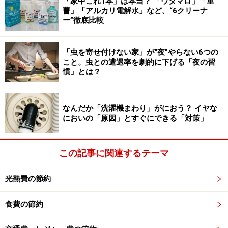
ほこりが残ったまま仕舞うと、そのほこりが固まってし
「家中これ1本」は本当？ 「ウタマロ」「重
曹」「アルカリ電解水」など、“6クリーナ
まい、次に使ったときに火災の原因になることがあるの
ー”徹底比較
で注意しましょう。
「虫を寄せ付けない家」が“夜”やらない6つの
お手入れが終わったら、こちらも不織布のカバーなどに
こと。虫との遭遇率を劇的に下げる「夜の習
入れてから保管するようにします。カバーは100円ショ
慣」とは？
ップでも購入可能です。
なんだか「洗濯機まわり」がにおう？ イヤな
においの「原因」とすぐにできる「対策」
収納袋は100円ショップでも買える
この記事に関連するテーマ
加湿器のお手入れは、カルキ汚れと水気を
光熱費の節約
徹底的に取る
食費の節約
加湿器はまずクエン酸などでカルキ汚れを取る