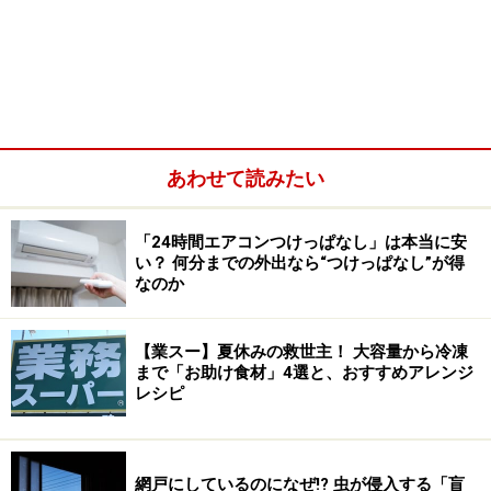
しまったり、機器をサビさせてしまったりすることもあ
るので、必ず灯油は抜くようにします。
また石油ストーブの場合は芯の掃除、石油ファンヒータ
ーの場合は空気取り入れ口やフィルターの掃除も必要で
あわせて読みたい
す。
「24時間エアコンつけっぱなし」は本当に安
全てのお手入れをしたら、ほこりをかぶらないように不
い？ 何分までの外出なら“つけっぱなし”が得
織布などの袋をかけて保管します。
なのか
【業スー】夏休みの救世主！ 大容量から冷凍
まで「お助け食材」4選と、おすすめアレンジ
レシピ
網戸にしているのになぜ!? 虫が侵入する「盲