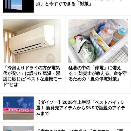
点」と今すぐできる「対策」
パネルヒーターはしっかりほこりを取り除
く
「冷房よりドライの方が電気
猛暑の中の「停電」に備え
代が安い」は誤り!? 気温・湿
る！ 防災士が教える、命を守
パネルヒーターもお手入れする
度に応じた“ベストな運転モー
るための「夏の停電対策」
ド”とは
パネルヒーターも1シーズン使うとかなり汚れていま
す。まずは、空気吐き出し口のほこりを綿棒などを使っ
【ダイソー】2026年上半期「ベストバイ」5
てキレイに取り除きましょう。またフィルターがあるも
選！ 新発売アイテムからSNSで話題のアイテ
ムまで
のはフィルターの掃除も必要です。