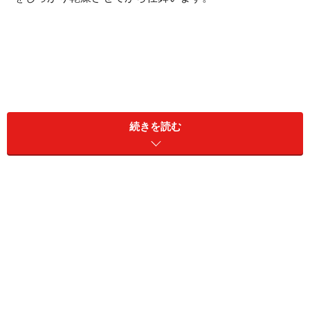
続きを読む
石油ストーブは、給油タンクのほかに固定タンクなどが
ある場合があるので、取り扱い説明書やメーカーの公式
Webサイトなどで手入れの仕方を確認しましょう。いず
れにしても、灯油を残したままだと灯油自体が劣化して