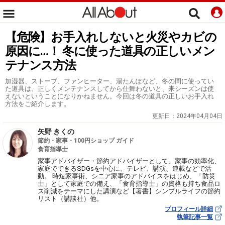
【危険】お手入れしないと火災やカビの
原因に…！ 冬に使った道具の正しいメン
テナンス方法
加湿器、ストーブ、ファンヒーター、湯たんぽなど、冬の間に使ってい
た道具は、正しくメンテナンスしてから仕舞わないと、来シーズンは使
えないということになりかねません。今回は冬の道具の正しいお手入れ
方法をご紹介します。
更新日：
2024年04月04日
矢野 きくの
節約・家事・100円ショップ ガイド
食育指導士
家事アドバイザー・節約アドバイザーとして、家事の効率化、
家庭でできるSDGsを中心に、テレビ、講演、連載などで活
動。 時短家事術、シニア家事のアドバイスをはじめ、「防災
士」として家庭での備え、「食育指導士」の資格も持ち食品ロ
ス削減をテーマにした講演など【著書】シンプルライフの節約
リスト（講談社）他。
プロフィール詳細
執筆記事一覧