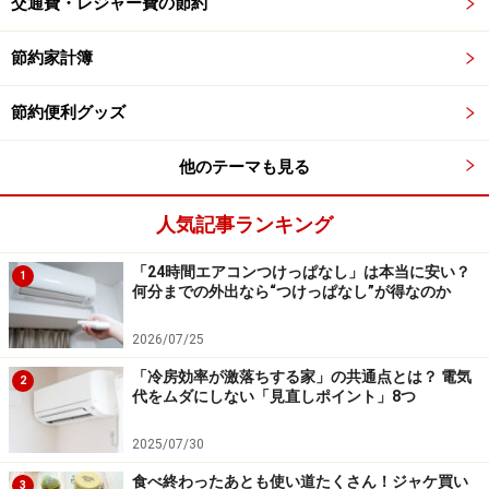
交通費・レジャー費の節約
加湿器もタイプによってお手入れ方法が違うので、取り
節約家計簿
扱い説明書を必ず確認してほしいのですが、多くの製品
が水のカルキ汚れを取るためにクエン酸洗浄をするよう
節約便利グッズ
になっています。
他のテーマも見る
クエン酸をお湯で溶かしたもので一度お手入れ運転を
人気記事ランキング
し、その後すすぎのために水だけで再度運転させます。
「24時間エアコンつけっぱなし」は本当に安い？
1
何分までの外出なら“つけっぱなし”が得なのか
水気が残っているところはしっかり拭き取る
2026/07/25
その後、しっかりと乾燥させる必要があります。ふたの
「冷房効率が激落ちする家」の共通点とは？ 電気
裏などに水滴が残らないよう徹底的に水分を拭き取りま
2
代をムダにしない「見直しポイント」8つ
しょう。カルキ汚れが付いている場合はクエン酸シート
などで拭き取ると良いでしょう。
2025/07/30
食べ終わったあとも使い道たくさん！ジャケ買い
3