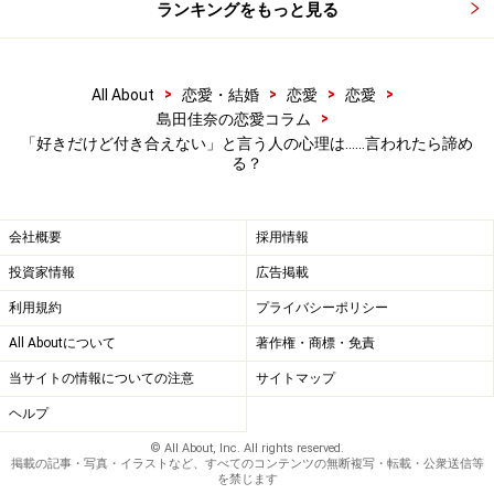
ランキングをもっと見る
よね（笑）。
「好きだけど付き合えない」と言われてしまったとき、
>
>
>
>
All About
恋愛・結婚
恋愛
恋愛
あなたに残された選択肢は3つ。
>
島田佳奈の恋愛コラム
「好きだけど付き合えない」と言う人の心理は……言われたら諦め
る？
1. このままアッサリ引き下がる
2. もう少しだけアプローチしてみて、それでもダメなら
諦める
会社概要
採用情報
3. 「付き合えない」が「付き合いたい」に変わるまで、
投資家情報
広告掲載
頑張ってみる
利用規約
プライバシーポリシー
All Aboutについて
著作権・商標・免責
1を選ばないのであれば、ダメ元で手を変え品を変えア
当サイトの情報についての注意
サイトマップ
プローチしてみてもいいでしょう。期間を決めて短期戦
で臨むか、諦めがつくまで延々と好きでいつづけるか
ヘルプ
は、あなた次第。長期戦で「かけがえのない友人」の地
© All About, Inc. All rights reserved.
掲載の記事・写真・イラストなど、すべてのコンテンツの無断複写・転載・公衆送信等
位を築き、信頼関係が生まれてから再度チャンスを伺う
を禁じます