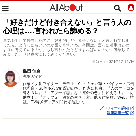
「好きだけど付き合えない」と言う人の
心理は……言われたら諦める？
勇気を出して告白したのに「好きだけど付き合えない」と言われてしま
ったら、どうしたらいいのか困りますよね。今回は、言った相手はどの
ように考えているのか、もし言われたらどうすればいいのか、考察して
みました。ぜひ参考にしてみてください。
更新日：
2024年12月17日
島田 佳奈
恋愛 ガイド
作家／女豹ライター。モデル・OL・キャバ嬢・バイヤー・広告
代理店・SE等多彩な経歴ののち、作家に転身。『人のオトコを
奪る方法』『「アブナイ恋」を「運命の恋」に変える！』『女
豹本！』『アラフォー独女の生きる道』他著作多数。Web、雑
誌、TV等メディアを問わず活動中。
プロフィール詳細
執筆記事一覧