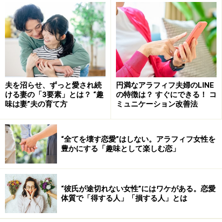
ではダメと分かっていてもクズな奴と別れられず「でも
好きなの」と思う感情。どんなに賢い人であろうと「好
き」という気持ちは自分ではコントロールできないので
す。
対して「付き合う」は契約そのもの。極端なことを言え
夫を沼らせ、ずっと愛され続
円満なアラフィフ夫婦のLINE
ば「付き合おう」と言った相手のことを1ミリも好きで
ける妻の「3要素」とは？ “趣
の特徴は？ すぐにできる！ コ
味は妻”夫の育て方
ミュニケーション改善法
なくても「お金持ちだからいいか」とOKすれば、交際と
いう「契約」は成立します。
“全てを壊す恋愛”はしない。アラフィフ女性を
豊かにする「趣味として楽しむ恋」
「好きだけど付き合えない」と言う側の心
理状態は？
“彼氏が途切れない女性”にはワケがある。恋愛
では「好きだけど付き合えない」という気持ちは、どの
体質で「得する人」「損する人」とは
ような心理状態なのでしょうか。