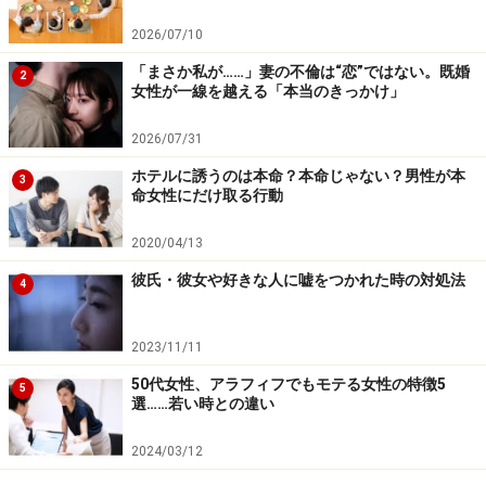
低め。なぜならそれは「付き合えない」ではなく「付き
合いたくない」が答えだから。
2026/07/10
「まさか私が……」妻の不倫は“恋”ではない。既婚
2
女性が一線を越える「本当のきっかけ」
しかし前述した通り、好きと付き合うは別物です。つま
り何らかの「付き合いたくない理由」が解決すれば、可
2026/07/31
能性がないわけではありません。
ホテルに誘うのは本命？本命じゃない？男性が本
3
命女性にだけ取る行動
「好きだけど付き合えない」と言われら諦
2020/04/13
めるべき？
彼氏・彼女や好きな人に嘘をつかれた時の対処法
4
勇気を出して好きな人に告白したら、返ってきた答えは
「好きだけど付き合えない」。
2023/11/11
50代女性、アラフィフでもモテる女性の特徴5
5
選……若い時との違い
いっそ「好きじゃない」と振ってくれれば諦めもつくも
の。たとえそれが素直な気持ちだったとしても、付き合
2024/03/12
えないのに「好きだけど」と前置きするのはズルいです