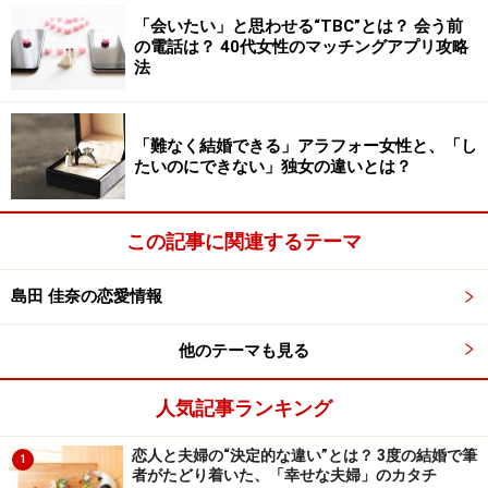
およそ考えられるのは以下の4つ。
「会いたい」と思わせる“TBC”とは？ 会う前
の電話は？ 40代女性のマッチングアプリ攻略
1. 他に恋人がいるから「好きだけど付き合えない」
法
2. 親友のAが君のことを好きだから、僕も「好きだけど
付き合えない」
「難なく結婚できる」アラフォー女性と、「し
3. 恋人にしたいタイプとは違うから「好きだけど付き合
たいのにできない」独女の違いとは？
えない」
4. 付き合ったら面倒なタイプっぽいから「好きだけど付
この記事に関連するテーマ
き合えない」
島田 佳奈の恋愛情報
うち1と2は第三者が理由になっているので「今」は付き
合えないけれど「将来」第三者の事情が変われば、付き
他のテーマも見る
合える可能性はあります。ただし、そのときまで互いに
「好き」が継続していればの話ですが。
人気記事ランキング
恋人と夫婦の“決定的な違い”とは？ 3度の結婚で筆
3と4については、残念ながら今後も付き合える可能性は
1
者がたどり着いた、「幸せな夫婦」のカタチ