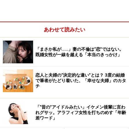
い
多くの人が混同しがちですが、そもそも恋愛における
「好き」と「付き合う」は同じベクトルの感情ではあり
ません。
あわせて読みたい
「まさか私が……」妻の不倫は“恋”ではない。
既婚女性が一線を越える「本当のきっかけ」
恋人と夫婦の“決定的な違い”とは？ 3度の結婚
で筆者がたどり着いた、「幸せな夫婦」のカタ
チ
「“昔の”アイドルみたい」イケメン後輩に言わ
れグサッ。アラフィフ女性を打ちのめす「年齢
差ワード」
「好き」は理屈では説明できない心の抑揚。例えば、頭