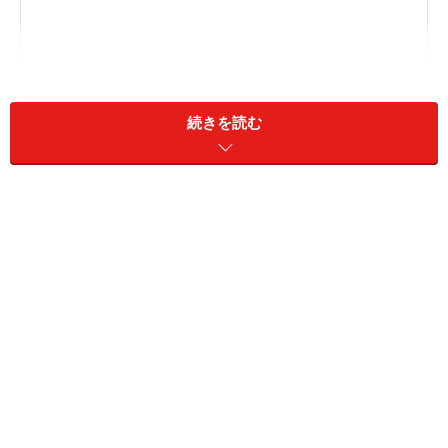
続きを読む
「好き」と「付き合う」はイコールではない
「好きだけど付き合えない」と言う側の心理状態は？
「好きだけど付き合えない」と言われたどうすればい
い？
「付き合う」だけが恋じゃない。いろんな「好き」があ
ってもいい
「好き」と「付き合う」はイコールではな