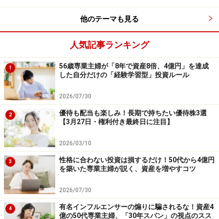
Amazonで資産運用の書籍をチェック！
他のテーマも見る
楽天市場で資産運用関連の書籍をチェック！
人気記事ランキング
56歳専業主婦が「8年で資産8倍、4億円」を達成
【編集部からのお知らせ】
1
した自分だけの「経験学習型」投資ルール
・「家計」について、
アンケート（2026/8/31まで）
を実施
中です！
2026/07/30
※抽選で20名にAmazonギフト券1000円分プレゼント
※謝礼付きの限定アンケートやモニター企画に参加が可能に
優待も配当も楽しみ！長期で持ちたい優待株3選
2
なります
【3月27日・権利付き最終日に注目】
2026/03/10
性格に合わない投資は損するだけ！50代から4億円
3
を築いた専業主婦が説く、資産を増やすコツ
2026/07/30
有名インフルエンサーの煽りに騙されるな！資産4
4
億の50代専業主婦、「30年スパン」の視点のスス