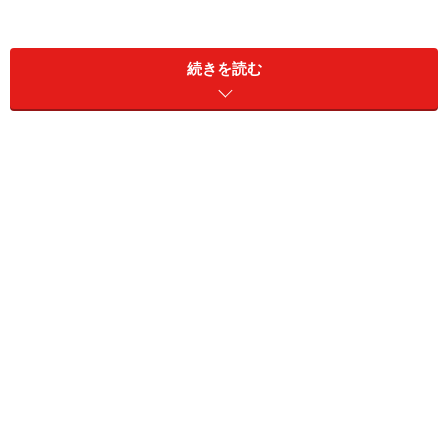
続きを読む
A. 「株価ついては、大きな心配をする必要
はありません」（深野さん）
日銀（日本銀行）の金融緩和政策の状況によっては、長
期金利が1%を超えてくるのではないかといわれてます。
金利の上昇は、株価にとってネガティブ要因ですから、
一時的に株価が下がることがあるかもしれません。
しかし、時間軸を20年、30年と長くしてみてみると、長
期金利が1%というのは決して高過ぎる数値ではありませ
ん。仮に長期金利が1.1～1.2%になったとしても、株価に
大きな影響はないでしょう。