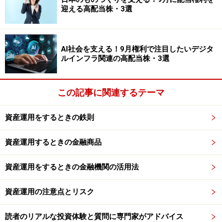
資の啓蒙などお金まわり全般に関する情報を発信してい
迎える高配当株・3選
ます。All About貯蓄・投資信託ガイドとしても活躍中。
著作に『55歳からはじめる長い人生後半戦のお金の習
AI社会を支える！9月権利で注目したいデジタ
慣』（明日香出版社）、『あなたの毎月分配型投資信託
ルインフラ関連の高配当株・3選
がいよいよ危ない!』（ダイヤモンド社）など
※記事内容は執筆時点のものです。最新の内容をご確認くださ
この記事に関連するテーマ
い。
本記事の内容は一般的な情報提供を目的としており、特定の金融
商品や投資行動を推奨するものではありません。
資産運用をするときの鉄則
投資や資産運用に関する最終的なご判断はご自身の責任において
行ってください。
掲載情報の正確性・完全性については十分に配慮しております
資産運用するときの金融商品
が、その内容を保証するものではなく、これに基づく損失・損害
などについて当社は一切の責任を負いません。
最新の情報や詳細については、必ず各金融機関やサービス提供者
資産運用をするときの金融機関の活用法
の公式情報をご確認ください。
資産運用の注意点とリスク
【編集部おすすめの購入サイト】
読者のリアルな投資体験と質問に専門家がアドバイス