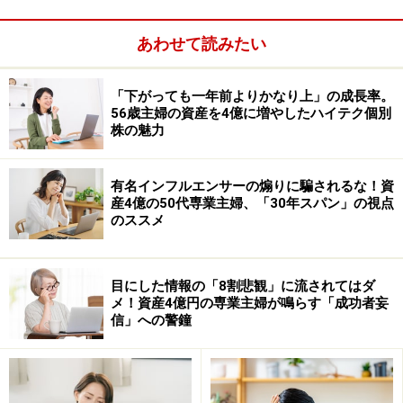
また、基本的に金利が上がると、債券（国債など）の価
格は下がります。しかし、個人向け国債変動10年であれ
あわせて読みたい
ば、半年毎にその時の長期金利に応じて、国債の金利
（利回り）も見直しされるため、資産の目減り幅を軽減
「下がっても一年前よりかなり上」の成長率。
することができます。
56歳主婦の資産を4億に増やしたハイテク個別
株の魅力
有名インフルエンサーの煽りに騙されるな！資
産4億の50代専業主婦、「30年スパン」の視点
のススメ
目にした情報の「8割悲観」に流されてはダ
メ！資産4億円の専業主婦が鳴らす「成功者妄
信」への警鐘