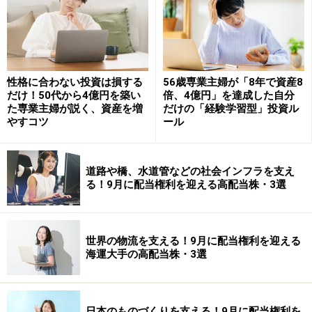
個人向け国債変動10年の金利は、長期金利に0.66を掛け
て計算されます。例えば、長期金利が1%であれば変動10
年の金利は０.66%、長期金利が1.1%になれば変動10年の
性格に合わない投資は損する
56歳専業主婦が「8年で資産8
金利は0.7%超えという具合に、長期金利の上昇に連動し
だけ！50代から4億円を築い
倍、4億円」を達成した自分
て国債の金利（利回り）も上がります。つまり、受け取
た専業主婦が説く、資産を増
だけの「経験学習型」投資ル
やすコツ
ール
れる利息が増えるわけです。
こういった点を踏まえ、もし今後、安全性が高い金融商
道路や橋、水道管などの社会インフラを支え
る！9月に配当権利を迎える高配当株・3選
品ということで債券の購入を検討される場合は、個人向
け国債の変動10年を選ぶのも一策ではないでしょうか。
世界の物流を支える！9月に配当権利を迎える
教えてくれたのは……深野 康彦さん
海運大手の高配当株・3選
マネープランクリニックでもおなじみのベテランFPの1
人。さまざまなメディアを通じて、家計管理の方法や投
日本のものづくりを支える！9月に配当権利を