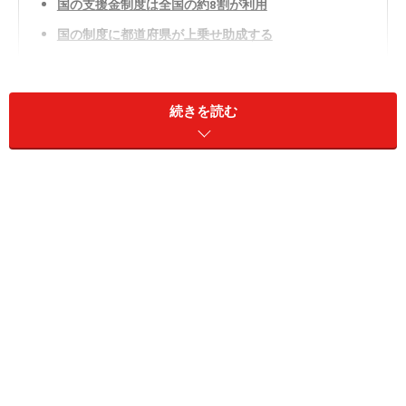
国の支援金制度は全国の約8割が利用
国の制度に都道府県が上乗せ助成する
東京都が実施予定の「実質無償化」とは？
授業料を無償化しても保護者負担はなくならない
続きを読む
今後は私立校へ進学者が増える!?
助成は税金であることを理解する
国の支援金制度は全国の約8割が利用
国の子育て支援策として「
高等学校等就学支援金制度
」
があり、授業料を支援して家庭の教育費負担を軽減して
います。高校等に在学する日本国内に住所のある生徒が
対象で、現在全国の約8割の生徒が利用しています。