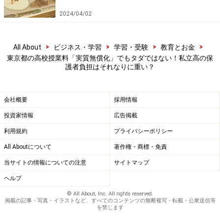
・保護者の年収が約590万円未満の場合：年額39万6000
2024/04/02
円助成
・保護者の年収が約590万円～約910万円未満の場合：年
>
>
>
>
All About
ビジネス・学習
学習・受験
教育とお金
額11万8800円助成
東京都の高校授業料「実質無償化」でもタダではない！私立高の保
・保護者の年収が約910万円以上の場合：対象外
護者負担はそれなりに重い？
会社概要
採用情報
国の制度に都道府県が上乗せ助成する
投資家情報
広告掲載
この国の制度（上記）に都道府県が上乗せして助成して
利用規約
プライバシーポリシー
います。例えば東京都の場合、「私立高等学校等授業料
All Aboutについて
著作権・商標・免責
軽減助成金」として、下記の額が助成されます。
当サイトの情報についての注意
サイトマップ
ヘルプ
・保護者の年収が約590万円未満の場合：年額7万9000円
・保護者の年収が約590万円～910万円未満の場合：年額
© All About, Inc. All rights reserved.
掲載の記事・写真・イラストなど、すべてのコンテンツの無断複写・転載・公衆送信等
35万6200円
を禁じます