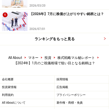
＜9012＞秩父鉄道
2026/03/20
＜4926＞シーボン
【2026年】7月に株価が上がりやすい銘柄とは？
5
1月の投資戦略を考える上で、これらの勝率の高い銘柄
2026/07/01
に注目してみてはいかがでしょうか。
ランキングをもっと見る
【期間限定】過去の1月、2月の株価の傾向がわかる限定
ガイドブックを無料でプレゼント中！こちらをクリッ
>
>
>
>
All About
マネー
投資
株式戦略マル秘レポート
ク！
【2024年】1月のご祝儀相場で狙い目となる銘柄は？
（このテーマでの検証については、
【システムトレード
の達人】
を使って検証しています。記事の内容に関して
会社概要
採用情報
は万全を期しておりますが、その内容の正確性および安
投資家情報
広告掲載
全性、利用者にとっての有用性を保証するものではあり
利用規約
プライバシーポリシー
ません。当社及び関係者は一切の責任を負わないものと
All Aboutについて
著作権・商標・免責
します。投資判断はご自身の責任でお願いします）