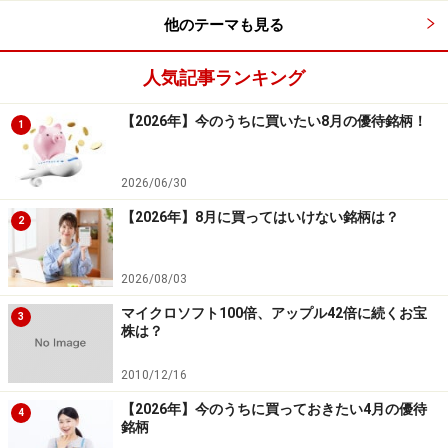
他のテーマも見る
1月は、投資家の節税対策の売りが一巡し、株価が上昇
する傾向がある12月下旬からの流れを引き継ぎ、上昇ト
人気記事ランキング
レンドを形成しやすい傾向があるといえるでしょう。
【2026年】今のうちに買いたい8月の優待銘柄！
1
1月の好成績銘柄ランキング
次は、上がりやすい1月相場の中でも、特に成績が好調
2026/06/30
だった個別銘柄を確認してみましょう。
【2026年】8月に買ってはいけない銘柄は？
2
2026/08/03
システムトレードの達人
マイクロソフト100倍、アップル42倍に続くお宝
3
表は先ほどの検証結果において、勝率が高かった銘柄の
株は？
ランキングです。ランキング上位の銘柄を見ると、次の
2010/12/16
ような銘柄が挙げられます。
【2026年】今のうちに買っておきたい4月の優待
4
銘柄
＜2393＞日本ケアサプライ