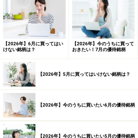
勝ち数：46,692回
負け数：34,790回
引き分け数：1,669回
【2026年】6月に買ってはい
【2026年】今のうちに買って
けない銘柄は？
おきたい！7月の優待銘柄
平均損益（円）：3,343円 平均損益（率）：
【2026年】5月に買ってはいけない銘柄は？
1.67％
平均利益（円）：16,648円 平均利益（率）：
8.32％
平均損失（円）：－14,353円 平均損失（率）：
【2026年】今のうちに買いたい6月の優待銘柄
－7.18％
【2026年】今のうちに買いたい5月の優待銘柄