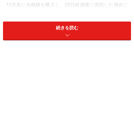
12月末に全銘柄を購入し、25日経過後に売却した場合に
ついて検証を行います。勝率が50％以上で損益がプラス
ならば、1月は株価が上がりやすい月となります。反対
続きを読む
に損益がマイナスであるならば、1月は下がりやすい月
といえます。
以上のルールで過去のデータを用いて検証した結果は、
以下の通りです。
1月株式市場の検証結果