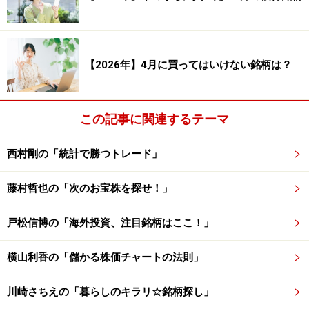
合計損益（円）：278,012,951円 合計損益
（率）：139,009.23％
合計利益（円）：777,344,276円 合計利益
（率）：388,683.26％
【2026年】4月に買ってはいけない銘柄は？
合計損失（円）：－499,331,325円 合計損失
（率）：－249,674.03％
この記事に関連するテーマ
西村剛の「統計で勝つトレード」
PF（プロフィット・ファクター）：1.557
平均保持日数：27.27日
藤村哲也の「次のお宝株を探せ！」
戸松信博の「海外投資、注目銘柄はここ！」
検証結果を見てみると、勝率は57.30％、平均損益は
1.67％です。勝率が5割を超えており、1トレード当たり
横山利香の「儲かる株価チャートの法則」
の平均損益もプラスとなっていることから、1月は上が
りやすい傾向があるといえるでしょう。
川崎さちえの「暮らしのキラリ☆銘柄探し」