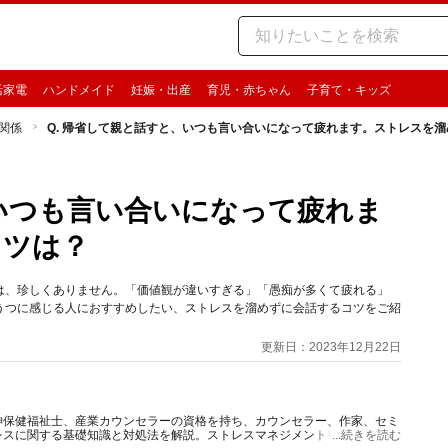
活家電
ハンドメイド
妊娠・出産
育児・赤ちゃん
子育て・キッズ
関係
Q. 帰省して親と話すと、いつも言い合いになって疲れます。ストレスを
、いつも言い合いになって疲れま
コツは？
は、珍しくありません。「価値観が違いすぎる」「愚痴が多くて疲れる」
うつに感じる人におすすめしたい、ストレスを溜めずに会話するコツをご紹
更新日：2023年12月22日
神保健福祉士、産業カウンセラーの資格を持ち、カウンセラー、作家、セミ
レスに関する基礎知識と対処法を解説。ストレスマネジメントやメンタルケ
...続きを読む