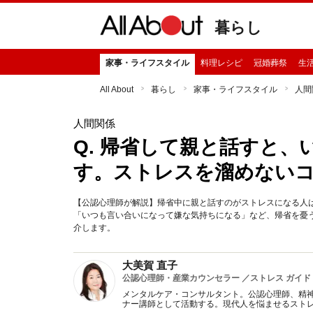
暮らし
家事・ライフスタイル
料理レシピ
冠婚葬祭
生
All About
暮らし
家事・ライフスタイル
人間
人間関係
Q. 帰省して親と話すと
す。ストレスを溜めない
【公認心理師が解説】帰省中に親と話すのがストレスになる人
「いつも言い合いになって嫌な気持ちになる」など、帰省を憂
介します。
大美賀 直子
公認心理師・産業カウンセラー ／ストレス ガイド
メンタルケア・コンサルタント。公認心理師、精
ナー講師として活動する。現代人を悩ませるスト