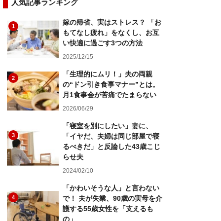
人気記事ランキング
嫁の帰省、実はストレス？ 「お
1
もてなし疲れ」をなくし、お互
い快適に過ごす3つの方法
2025/12/15
「生理的にムリ！」夫の両親
2
の“ドン引き食事マナー”とは。
月1食事会が苦痛でたまらない
2026/06/29
「寝室を別にしたい」妻に、
3
「イヤだ、夫婦は同じ部屋で寝
るべきだ」と反論した43歳こじ
らせ夫
2024/02/10
「かわいそうな人」と言わない
4
で！ 夫が失業、90歳の実母を介
護する55歳女性を「支えるも
の」