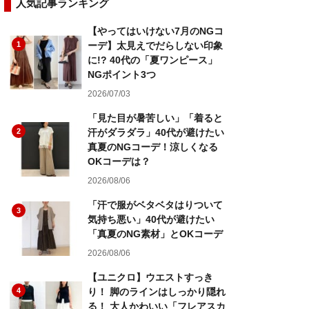
人気記事ランキング
【やってはいけない7月のNGコ
1
ーデ】太見えでだらしない印象
に!? 40代の「夏ワンピース」
NGポイント3つ
2026/07/03
「見た目が暑苦しい」「着ると
2
汗がダラダラ」40代が避けたい
真夏のNGコーデ！涼しくなる
OKコーデは？
2026/08/06
「汗で服がベタベタはりついて
3
気持ち悪い」40代が避けたい
「真夏のNG素材」とOKコーデ
2026/08/06
【ユニクロ】ウエストすっき
4
り！ 脚のラインはしっかり隠れ
る！ 大人かわいい「フレアスカ