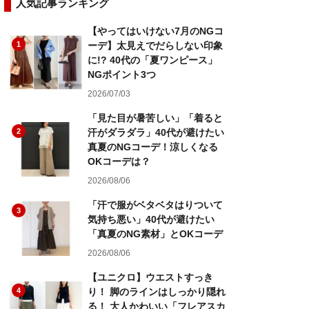
人気記事ランキング
【やってはいけない7月のNGコ
1
ーデ】太見えでだらしない印象
に!? 40代の「夏ワンピース」
NGポイント3つ
2026/07/03
「見た目が暑苦しい」「着ると
2
汗がダラダラ」40代が避けたい
真夏のNGコーデ！涼しくなる
OKコーデは？
2026/08/06
「汗で服がベタベタはりついて
3
気持ち悪い」40代が避けたい
「真夏のNG素材」とOKコーデ
2026/08/06
【ユニクロ】ウエストすっき
4
り！ 脚のラインはしっかり隠れ
る！ 大人かわいい「フレアスカ