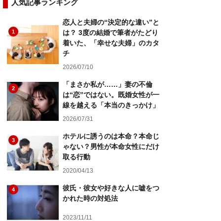
人気記事ランキング
恋人と夫婦の“決定的な違い”と
1
は？ 3度の結婚で筆者がたどり
着いた、「幸せな夫婦」のカタ
チ
2026/07/10
「まさか私が……」妻の不倫
2
は“恋”ではない。既婚女性が一
線を越える「本当のきっかけ」
2026/07/31
ホテルに誘うのは本命？本命じ
3
ゃない？男性が本命女性にだけ
取る行動
2020/04/13
彼氏・彼女や好きな人に嘘をつ
4
かれた時の対処法
2023/11/11