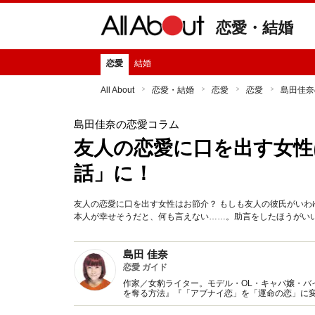
恋愛・結婚
恋愛
結婚
All About
恋愛・結婚
恋愛
恋愛
島田佳奈
島田佳奈の恋愛コラム
友人の恋愛に口を出す女性
話」に！
友人の恋愛に口を出す女性はお節介？ もしも友人の彼氏がいわ
本人が幸せそうだと、何も言えない……。助言をしたほうがい
島田 佳奈
恋愛 ガイド
作家／女豹ライター。モデル・OL・キャバ嬢・バ
を奪る方法』『「アブナイ恋」を「運命の恋」に変
雑誌、TV等メディアを問わず活動中。