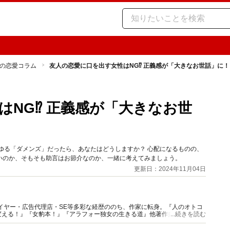
の恋愛コラム
友人の恋愛に口を出す女性はNG⁉ 正義感が「大きなお世話」に！
はNG⁉ 正義感が「大きなお世
ゆる「ダメンズ」だったら、あなたはどうしますか？ 心配になるものの、
いのか、そもそも助言はお節介なのか、一緒に考えてみましょう。
更新日：2024年11月04日
イヤー・広告代理店・SE等多彩な経歴ののち、作家に転身。『人のオトコ
える！』『女豹本！』『アラフォー独女の生きる道』他著作多数。Web、
...続きを読む