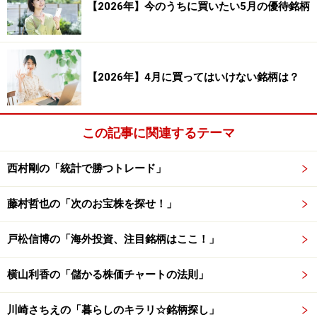
【2026年】今のうちに買いたい5月の優待銘柄
（1）ビール詰め合わせセット（350ml缶×20本）
（2）食品・飲料詰め合わせ（4500円相当）
（3）サッポログループネットショップ限定ECクーポン
（4500円相当）
【2026年】4月に買ってはいけない銘柄は？
（4）社会貢献活動への寄付（3000円相当）
この記事に関連するテーマ
上記とは別に
◆200株以上
西村剛の「統計で勝つトレード」
サッポロライオンチェーン等の優待券5枚
藤村哲也の「次のお宝株を探せ！」
サッポロホールディングス＜2501＞の優待は、自社製品
であるビール、食品・飲料水などの詰め合わせ、子会社
戸松信博の「海外投資、注目銘柄はここ！」
でも使える割引券などもあり、魅力的な優待内容といえ
るでしょう。優待権利確定日に近づくほど投資家の注目
横山利香の「儲かる株価チャートの法則」
を浴び、買いが入りやすい傾向があるといえます。
川崎さちえの「暮らしのキラリ☆銘柄探し」