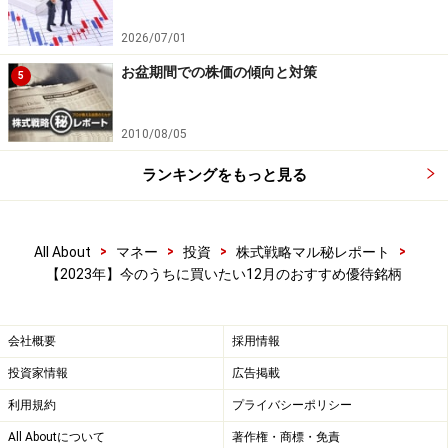
2026/07/01
お盆期間での株価の傾向と対策
5
システムトレードの達人
2010/08/05
勝率：78.26％
勝ち数：18回
ランキングをもっと見る
負け数：5回
引き分け数：0回
>
>
>
>
All About
マネー
投資
株式戦略マル秘レポート
【2023年】今のうちに買いたい12月のおすすめ優待銘柄
平均損益（円）：15,121円 平均損益（率）：
会社概要
採用情報
7.56％
投資家情報
広告掲載
平均利益（円）：22,784円 平均利益（率）：
利用規約
プライバシーポリシー
11.39％
All Aboutについて
著作権・商標・免責
平均損失（円）：－12,465円 平均損失（率）：