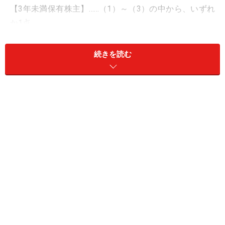
【3年未満保有株主】……（1）～（3）の中から、いずれ
か1点
（1）ビール詰め合わせセット（350ml缶×4本）
（2）食品・飲料詰め合わせ（1000円相当）
続きを読む
（3）社会貢献活動への寄付（1000円相当)
【3年以上保有株主】……（1）～（4）の中から、いずれ
か1点
（1）ビール詰め合わせセット（350ml缶×6本）
（2）食品・飲料詰め合わせ（1500円相当)