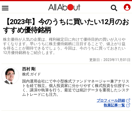
【2023年】今のうちに買いたい12月のお
すすめ優待銘柄
株主優待が人気の企業は、権利確定日に向けて優待目的の買いが入りや
すくなります。早いうちに株主優待銘柄に注目することで、値上がり益
を得ることが期待できるでしょう。今回は、今のうちに買っておきたい
12月優待銘柄をご紹介します。
更新日：
2023年11月01日
西村 剛
株式 ガイド
国内運用会社にて中小型株式ファンドマネージャー兼アナリス
トを経て独立。個人投資家に分かりやすく株式投資を伝授すべ
く、講演や執筆を行う。最近では統計データを重視したシステ
ムトレードにも注力。
プロフィール詳細
執筆記事一覧