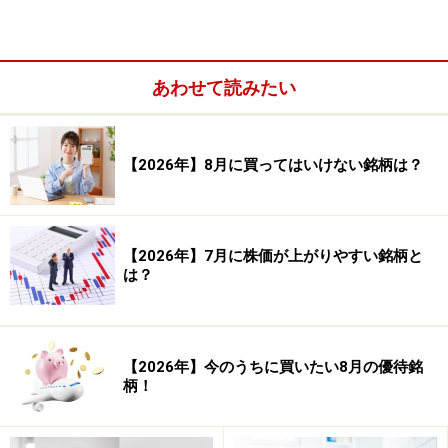
あわせて読みたい
（3）サッポログループネットショップ限定ECクーポン
（1500円相当）
【2026年】8月に買ってはいけない銘柄は？
（4）社会貢献活動への寄付（1000円相当）
◆200株以上
【2026年】7月に株価が上がりやすい銘柄と
【3年未満保有株主】……（1）～（3）の中から、いずれ
は？
か1点
（1）ビール詰め合わせセット（350ml缶×8本）
（2）食品・飲料詰め合わせ（2000円相当）
【2026年】今のうちに買いたい8月の優待銘
（3）社会貢献活動への寄付（2000円相当）
柄！
【3年以上保有株主】……（1）～（4）の中から、いずれ