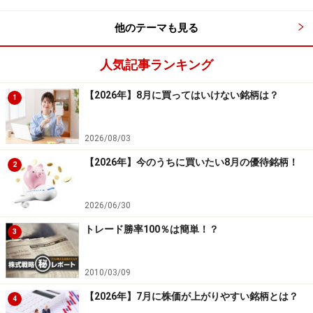
では、同社株を今のうちに購入した場合、どのようなパ
他のテーマも見る
フォーマンスになるか検証してみましょう。今回は、同
社株を10月末に購入し、12月末の権利確定日前に売却し
人気記事ランキング
た場合の検証を行います。この検証のとおりに売買をす
ると、株主優待は取れませんが、売買益のパフォーマン
【2026年】8月に買ってはいけない銘柄は？
1
スの大きさを確認することができます。
2026/08/03
■検証結果■
【2026年】今のうちに買いたい8月の優待銘柄！
2
2026/06/30
トレード勝率100％は簡単！？
3
2010/03/09
【2026年】7月に株価が上がりやすい銘柄とは？
4