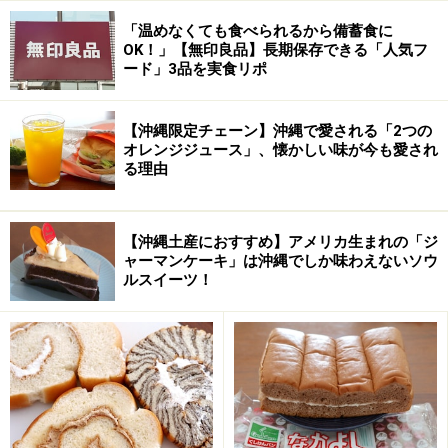
いきなり！ステーキといえば、なんといってもお得な平
日ランチ「ワイルドステーキ」は外せない。スープ、サ
「温めなくても食べられるから備蓄食に
OK！」【無印良品】長期保存できる「人気フ
ラダ、ライスがついて150gならば1390円（税込）とお手
ード」3品を実食リポ
頃価格。ネーミング通りワイルドで、噛み応えのしっか
りとした肉々しいステーキが堪能できる。
【沖縄限定チェーン】沖縄で愛される「2つの
オレンジジュース」、懐かしい味が今も愛され
ただ少々アゴが疲れるので、細かくカットしてから食ら
る理由
いつくのがいいだろう。また卓上にあるコショウとわさ
びをつけて食べるのがベターだ。ちなみにスープには肉
【沖縄土産におすすめ】アメリカ生まれの「ジ
の切れ端が散りばめてあって手抜きがない。
ャーマンケーキ」は沖縄でしか味わえないソウ
ルスイーツ！
もう1つ。ランチでは「ワイルドコンボ」もおすすめ。
これはワイルドステーキとハンバーグが対になったもの
で、ほんのりナツメグの風味が効いた肉々しいハンバー
グは実にうまい。