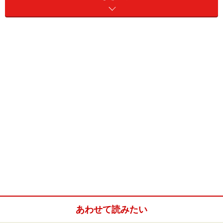
「目の前で肉を切ってくれるのが食欲をそそる
のと、ソースが好きだから（30代・女性）」
「グラム数が選べて1人で行きやすい雰囲気がい
いです。またお客さんに見える感じで焼いてく
れるのがとてもいいです（20代・男性）」
「お値段はそれなりにするけれど、おいしいか
ら。特別な日や仕事を頑張ったご褒美として行
くのに最適なので。お肉と共に添えられたスー
プがまた美味（30代・女性）」
などの意見が寄せられた。
あわせて読みたい