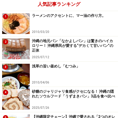
人気記事ランキング
ラーメンのアクセントに、マー油の作り方。
1
2010/03/20
沖縄の地元パン「なかよしパン」は驚きのハイカ
2
ロリー！ 沖縄県民が愛する“デカくて甘いパン”の
正体
2025/07/12
浅草の旨い釜めし「むつみ」
3
2010/04/06
砂糖のジャリジャリ食感がクセになる！ 沖縄の隠
4
れたソウルフード「うずまきパン」3品を食べ比べ
2025/07/26
【沖縄限定チェーン】沖縄で愛される「2つのオレ
5