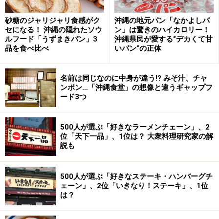
かつて、いきなり！ステーキは立食スタイルで回転効率
を上げていたが、現在は落ち着いて食事が楽しめ、接客
砂糖のジャリジャリ食感がク
沖縄の地元パン「なかよしパ
のホスピタリティーも高くなった。また、面白いシステ
セになる！ 沖縄の隠れたソウ
ン」は驚きのハイカロリー！
ルフード「うずまきパン」3
沖縄県民が愛する“デカくて甘
ムとして「肉マイレージ」があり、食べたステーキの量
品を食べ比べ
いパン”の正体
によって点数が加算されると食事代などの割引がある。
とにかく肉好きにとってはありがたいチェーン店だ。
名前は同じなのに中身が違う!? みそ汁、チャ
ンポン…「沖縄食堂」の想像と違うギャップフ
＞次ページ：さぁ、では、第1位はというと……？
ード3つ
※記事内容は執筆時点のものです。最新の内容をご確認くださ
い。
500人が選ぶ「好きなラーメンチェーン」、2
※メニューや料金などのデータは、取材時または記事公開時点で
位「天下一品」、1位は？ 大衆料理研究家の解
の内容です。
説も
500人が選ぶ「好きなステーキ・ハンバーグチ
次のページへ
1
/
3
ェーン」、2位「いきなり！ステーキ」、1位
は？