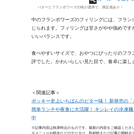
バターとフランボワーズの味が濃厚で、満足感あり！
中のフランボワーズのフィリングには、フラン
じられます。フィリングは甘さがやや強めです
いいバランスです。
食べやすいサイズで、おやつにぴったりのフラ
評でした。かわいらしい見た目で、食卓に楽し
＜関連記事＞
ポッキー史上いちばんのビター味！ 新発売の「
簡単ランチや夜食に大活躍！ キンレイの冷凍
中
※記事内容は執筆時点のものです。最新の内容をご確認くださ
※メニューや料金などのデータは、取材時または記事公開時点