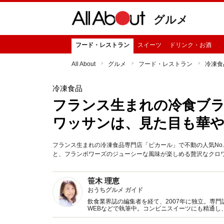
グルメ
フード・レストラン
スイーツ
ドリンク・お酒
All About
グルメ
フード・レストラン
冷凍食
冷凍食品
フランス生まれの冷食ブ
ワッサンは、見た目も華
フランス生まれの冷凍食品専門店「ピカール」で不動の人気No
と、フランボワーズのジューシーな風味が楽しめる贅沢なクロ
笹木 理恵
おうちグルメ ガイド
飲食業界誌の編集者を経て、2007年に独立。専
WEBなどで執筆中。コンビニスイーツにも精通し
来」への取り組みについても意欲的に取材活動を