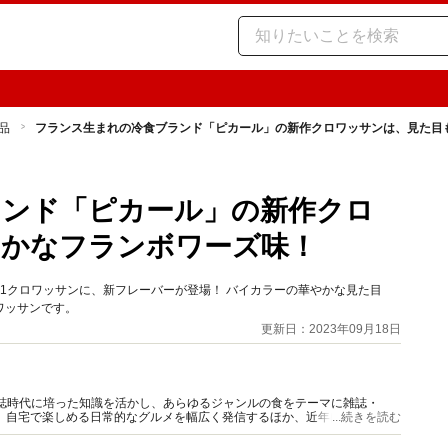
品
フランス生まれの冷食ブランド「ピカール」の新作クロワッサンは、見た目
ランド「ピカール」の新作クロ
やかなフランボワーズ味！
.1クロワッサンに、新フレーバーが登場！ バイカラーの華やかな見た目
ワッサンです。
更新日：2023年09月18日
門誌時代に培った知識を活かし、あらゆるジャンルの食をテーマに雑誌・
、自宅で楽しめる日常的なグルメを幅広く発信するほか、近年は「食の未
...続きを読む
行っている。