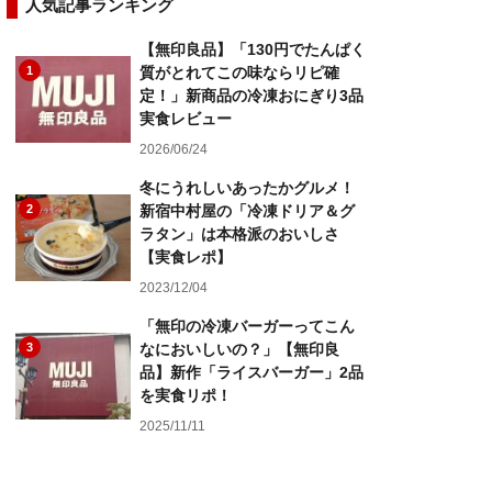
人気記事ランキング
【無印良品】「130円でたんぱく
1
質がとれてこの味ならリピ確
定！」新商品の冷凍おにぎり3品
実食レビュー
2026/06/24
冬にうれしいあったかグルメ！
2
新宿中村屋の「冷凍ドリア＆グ
ラタン」は本格派のおいしさ
【実食レポ】
2023/12/04
「無印の冷凍バーガーってこん
3
なにおいしいの？」【無印良
品】新作「ライスバーガー」2品
を実食リポ！
2025/11/11