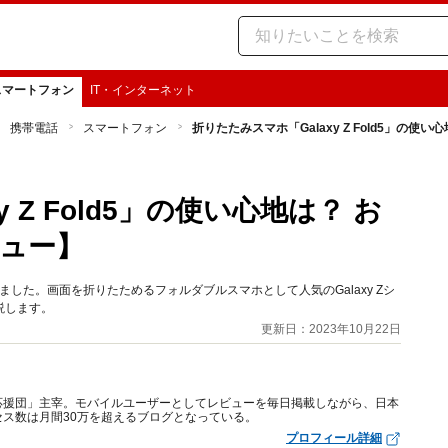
スマートフォン
IT・インターネット
携帯電話
スマートフォン
折りたたみスマホ「Galaxy Z Fold5」の
 Z Fold5」の使い心地は？ お
ュー】
発売されました。画面を折りたためるフォルダブルスマホとして人気のGalaxy Zシ
説します。
更新日：2023年10月22日
応援団」主宰。モバイルユーザーとしてレビューを毎日掲載しながら、日本
ス数は月間30万を超えるブログとなっている。
プロフィール詳細