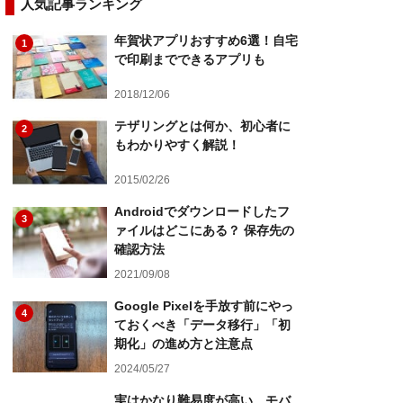
人気記事ランキング
年賀状アプリおすすめ6選！自宅
1
で印刷までできるアプリも
2018/12/06
テザリングとは何か、初心者に
2
もわかりやすく解説！
2015/02/26
Androidでダウンロードしたフ
3
ァイルはどこにある？ 保存先の
確認方法
2021/09/08
Google Pixelを手放す前にやっ
4
ておくべき「データ移行」「初
期化」の進め方と注意点
2024/05/27
実はかなり難易度が高い…モバ