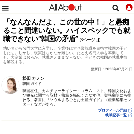
「なんなんだよ、この世の中！」と愚痴
ること間違いない。ハイスペックでも就
職できない“韓国の矛盾”
(3ページ目)
幼い頃から名門大学に入学し、卒業後は大企業就職を目指す韓国の子ど
もたち。しかし、現実はなかなか難しい。たとえ名門大学を卒業して
も、大企業はおろか、就職さえままならない。今どきの韓国の就職事情
を解説する。
更新日：
2023年07月21日
松田 カノン
韓国 ガイド
韓国在住。カルチャーライター・コラムニスト。韓国文化およ
び観光に関する取材・執筆を幅広くこなす他、実務翻訳にも携
わる。著書に『ソウルまるごとお土産ガイド』（産業編集セン
ター）などがある。
プロフィール詳細
執筆記事一覧