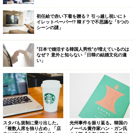
初任給で赤い下着を贈る？ 引っ越し祝いにト
イレットペーパー!? 韓ドラで不思議な「5つの
シーンの謎」
“日本で婚活する韓国人男性”が増えているのは
なぜ？ 意外と知らない「日韓の結婚文化の違
い」
スタバも規制に乗り出した。
光州事件を振り返る。韓国の
「複数人席を独り占め」「店
ノーベル賞作家ハン・ガン氏