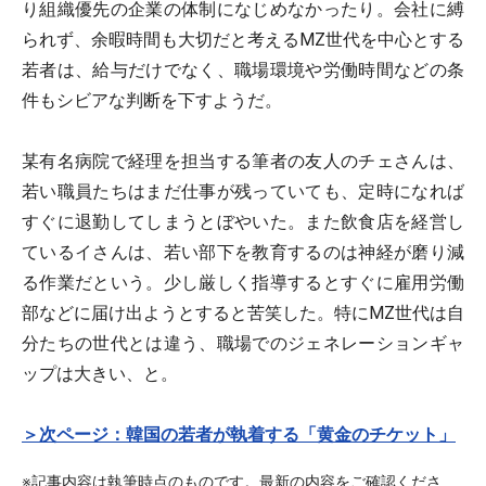
り組織優先の企業の体制になじめなかったり。会社に縛
られず、余暇時間も大切だと考えるMZ世代を中心とする
若者は、給与だけでなく、職場環境や労働時間などの条
件もシビアな判断を下すようだ。
某有名病院で経理を担当する筆者の友人のチェさんは、
若い職員たちはまだ仕事が残っていても、定時になれば
すぐに退勤してしまうとぼやいた。また飲食店を経営し
ているイさんは、若い部下を教育するのは神経が磨り減
る作業だという。少し厳しく指導するとすぐに雇用労働
部などに届け出ようとすると苦笑した。特にMZ世代は自
分たちの世代とは違う、職場でのジェネレーションギャ
ップは大きい、と。
＞次ページ：韓国の若者が執着する「黄金のチケット」
※記事内容は執筆時点のものです。最新の内容をご確認くださ