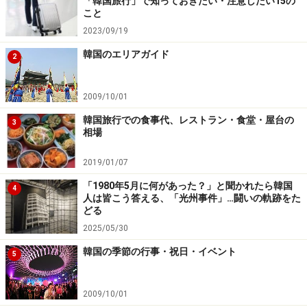
「韓国旅行」で知っておきたい・注意したい15の
こと
2023/09/19
韓国のエリアガイド
2
2009/10/01
韓国旅行での食事代、レストラン・食堂・屋台の
3
相場
2019/01/07
「1980年5月に何があった？」と聞かれたら韓国
4
人は皆こう答える、「光州事件」…闘いの軌跡をた
どる
2025/05/30
韓国の季節の行事・祝日・イベント
5
2009/10/01