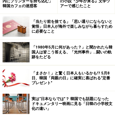
内にプリンターを持ち込む」
の小説『少年が来る』文学ツ
韓国カフェの迷惑客
アーで感じたこと
「当たり前を捨てる」「思い通りにならないと
覚悟」日本人が海外で楽しみながら暮らすため
に必要なこと
「1980年5月に何があった？」と聞かれたら韓
国人は皆こう答える、「光州事件」…闘いの軌
跡をたどる
「まさか！」と驚く日本人もいるかも!? 5月8
日、韓国「両親の日」に確実に喜ばれる“定番
プレゼント”
実は“日本ならでは”？ 韓国でも話題になった
ドキュメンタリー映画に見る「日韓の小学校文
化の違い」