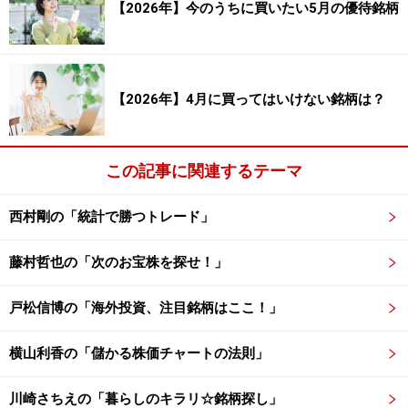
【2026年】今のうちに買いたい5月の優待銘柄
－6.62％
合計損益（円）：200,371円 合計損益（率）：
【2026年】4月に買ってはいけない銘柄は？
100.19％
合計利益（円）：293,067円 合計利益（率）：
この記事に関連するテーマ
146.54％
合計損失（円）：－92,696円 合計損失（率）：
西村剛の「統計で勝つトレード」
－46.35％
藤村哲也の「次のお宝株を探せ！」
戸松信博の「海外投資、注目銘柄はここ！」
PF（プロフィット・ファクター）：3.162
平均保持日数：26.96日
横山利香の「儲かる株価チャートの法則」
川崎さちえの「暮らしのキラリ☆銘柄探し」
■2位：食品（11銘柄）