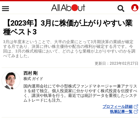
【2023年】3月に株価が上がりやすい業
種ベスト3
3月は年度末ということで、大半の企業にとって3月期決算の業績が確定
する月であり、決算に伴い株主優待や配当の権利が確定する月です。今
回は、3月の株式相場において、どのような業種が上がりやすいのかを調
べてみました。
更新日：
2023年02月27日
西村 剛
株式 ガイド
国内運用会社にて中小型株式ファンドマネージャー兼アナリス
トを経て独立。個人投資家に分かりやすく株式投資を伝授すべ
く、講演や執筆を行う。最近では統計データを重視したシステ
ムトレードにも注力。
プロフィール詳細
執筆記事一覧