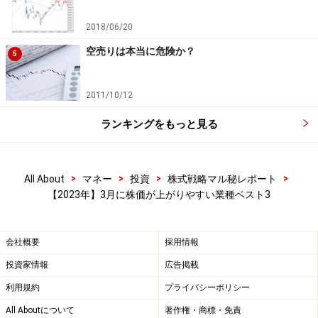
4.78％
2018/06/20
空売りは本当に危険か？
5
合計損益（円）：1,602,579円 合計損益（率）：
801.31％
2011/10/12
合計利益（円）：2,339,124円 合計利益（率）：
1,169.60％
ランキングをもっと見る
合計損失（円）：－736,545円 合計損失
（率）：－368.29％
>
>
>
>
All About
マネー
投資
株式戦略マル秘レポート
【2023年】3月に株価が上がりやすい業種ベスト3
PF（プロフィット・ファクター）：3.176
会社概要
採用情報
平均保持日数：28.34日
投資家情報
広告掲載
利用規約
プライバシーポリシー
■3位：鉄道・バス（8銘柄）
All Aboutについて
著作権・商標・免責