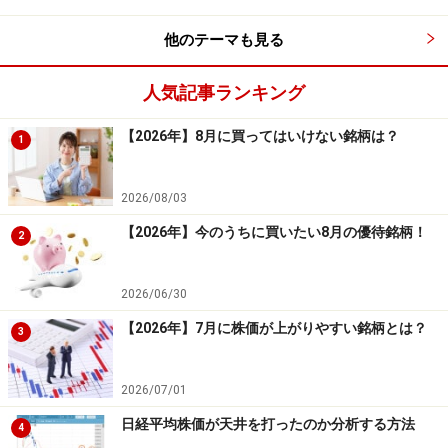
他のテーマも見る
システムトレードの達人
人気記事ランキング
勝率：68.18％
【2026年】8月に買ってはいけない銘柄は？
1
勝ち数：165回
負け数：77回
2026/08/03
引き分け数：1回
【2026年】今のうちに買いたい8月の優待銘柄！
2
2026/06/30
平均損益（円）：6,595円 平均損益（率）：
【2026年】7月に株価が上がりやすい銘柄とは？
3.30％
3
平均利益（円）：14,177円 平均利益（率）：
7.09％
2026/07/01
平均損失（円）：－9,566円 平均損失（率）：－
日経平均株価が天井を打ったのか分析する方法
4