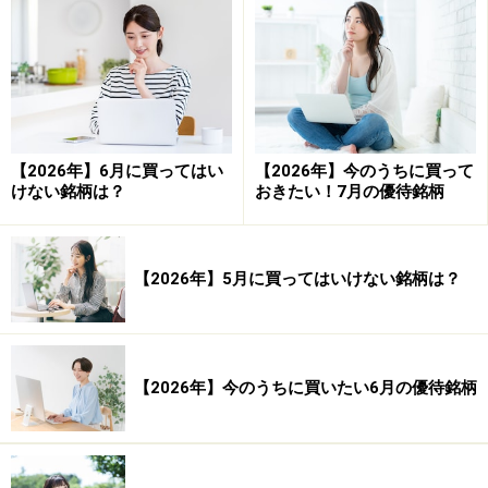
システムトレードの達人
勝率：69.57％
【2026年】6月に買ってはい
【2026年】今のうちに買って
けない銘柄は？
おきたい！7月の優待銘柄
勝ち数：16回
負け数：7回
引き分け数：0回
【2026年】5月に買ってはいけない銘柄は？
平均損益（円）：8,712円 平均損益（率）：
4.36％
【2026年】今のうちに買いたい6月の優待銘柄
平均利益（円）：18,317円 平均利益（率）：
9.16％
平均損失（円）：－13,242円 平均損失（率）：