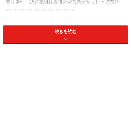
売り条件：25営業日経過後の翌営業日寄り付きで売り
※※※※※※※※※※※※※※※※※※※※※※※※※※
2月末にある業種の銘柄をすべて購入し、25日経過後に
続きを読む
売却した場合について検証を行います。仮に勝率が50％
以上で損益がプラスならば3月は株価が上がりやすく、
逆に勝率が50％未満で損益がマイナスならば、株価が下
がりやすい月となります。
3月相場で好調な業種ベスト3
以上のルールで過去のデータを用いて検証した結果、勝
率の高かった業種は以下の通りです。