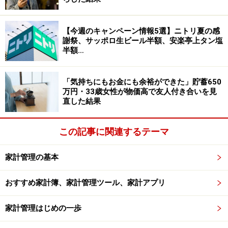
となく放置されているのが特徴です。
【今週のキャンペーン情報5選】ニトリ夏の感
謝祭、サッポロ生ビール半額、安楽亭上タン塩
これは「物を買う・持つ」ことが豊かさの象徴であった
半額…
昭和時代の人に多いため、捨てることができずに「実家
が片付かない」という問題にも繋がっていきます。
「気持ちにもお金にも余裕ができた」貯蓄650
万円・33歳女性が物価高で友人付き合いを見
片付けや掃除をしていると、同時に家計状況も整理して
直した結果
確認しておかないといけない、という気持ちになりま
す。請求書や領収証、レシートの整理、家計簿を付けて
この記事に関連するテーマ
通帳をチェックして、支払い等をきっちり済ませると、
気持ちがすっきりして、心が安定します。
家計管理の基本
おすすめ家計簿、家計管理ツール、家計アプリ
最近はNISAやiDeCo等、資産運用が旬ですが、そもそも
家計の整理ができていないと、ちょっと難しく肩の荷の
家計管理はじめの一歩
重い資産運用まで気持ちが及びません。「資産運用の前
に、我が家の家計ってどうなってるの？ そんな余裕は我