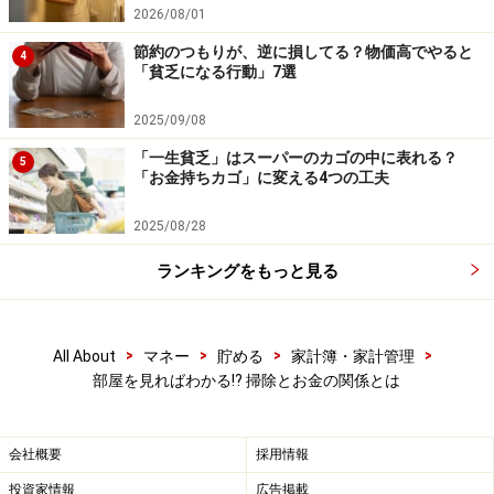
2026/08/01
※記事内容は執筆時点のものです。最新の内容をご確認くださ
節約のつもりが、逆に損してる？物価高でやると
い。
4
「貧乏になる行動」7選
本記事の内容は一般的な情報提供を目的としており、特定の金融
商品や投資行動を推奨するものではありません。
投資や資産運用に関する最終的なご判断はご自身の責任において
2025/09/08
行ってください。
掲載情報の正確性・完全性については十分に配慮しております
「一生貧乏」はスーパーのカゴの中に表れる？
5
が、その内容を保証するものではなく、これに基づく損失・損害
「お金持ちカゴ」に変える4つの工夫
などについて当社は一切の責任を負いません。
最新の情報や詳細については、必ず各金融機関やサービス提供者
2025/08/28
の公式情報をご確認ください。
ランキングをもっと見る
【編集部からのお知らせ】
・「家計」について、
アンケート（2026/8/31まで）
を実施
中です！
※抽選で20名にAmazonギフト券1000円分プレゼント
>
>
>
>
All About
マネー
貯める
家計簿・家計管理
※謝礼付きの限定アンケートやモニター企画に参加が可能に
部屋を見ればわかる⁉︎ 掃除とお金の関係とは
なります
会社概要
採用情報
投資家情報
広告掲載