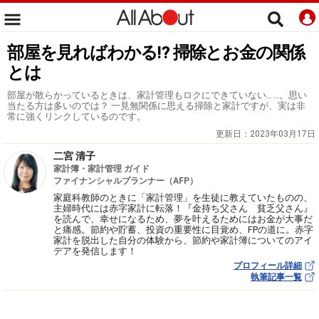
部屋を見ればわかる⁉︎ 掃除とお金の関係
とは
部屋が散らかっているときは、家計管理もロクにできていない……。思い
当たる方は多いのでは？ 一見無関係に思える掃除と家計ですが、実は非
常に強くリンクしているのです。
更新日：
2023年03月17日
二宮 清子
家計簿・家計管理 ガイド
ファイナンシャルプランナー（AFP）
家庭科教師のときに「家計管理」を生徒に教えていたものの、
主婦時代には赤字家計に転落！『金持ち父さん 貧乏父さん』
を読んで、幸せになるため、夢を叶えるためにはお金が大事だ
と痛感。節約や貯蓄、投資の重要性に目覚め、FPの道に。赤字
家計を脱出した自分の体験から、節約や家計簿についてのアイ
デアを発信します！
プロフィール詳細
執筆記事一覧