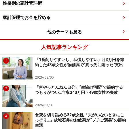
性格別の家計管理術
が家にはあるの？」という相談者の本音もよく耳にしま
す。
家計管理でお金を貯める
他のテーマも見る
掃除や片付けをすることは、メンタルを鍛えることにつ
ながると私は考えています。一方、家計管理を続けてい
人気記事ランキング
くことにも、強いメンタルが必要です。そういった意味
からも掃除や片付けができる人は、家計も上手にコント
「1番削りやすいし、我慢しやすい」月3万円を節
1
ロールできるので、結果的にお金が貯まりやすく、資産
約した48歳女性が物価高で"真っ先に削った"支出
形成も上手にできるのだと思います。
2026/08/05
「何やっとんねん自分」“生協の宅配”で節約する
【関連記事をチェック】
2
つもりがつい…年収340万円・49歳女性の失敗
家計管理のスタートは現状把握から
節約上手な人は投資も成功しやすい？その共通点とは？
2026/07/31
幸せと豊かさを引き寄せる家計管理術
食費を切り詰める32歳女性「夫がいないときにこ
3
っそり…」成城石井のお総菜が“プチご褒美”の節約
生活