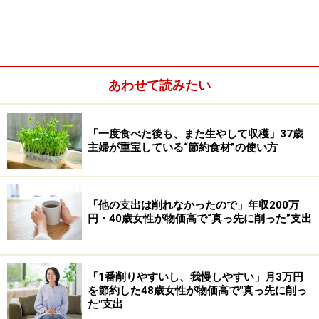
いので、時間をお金で買うのも特徴です。
稼いでいるときは困りませんが、収入が減ったときにも
同じように時間をお金で買っていると、お金はすぐにな
あわせて読みたい
くなるため注意が必要です。
「一度食べた後も、また生やして収穫」37歳
主婦が重宝している“節約食材”の使い方
「他の支出は削れなかったので」年収200万
円・40歳女性が物価高で“真っ先に削った”支出
「1番削りやすいし、我慢しやすい」月3万円
を節約した48歳女性が物価高で"真っ先に削っ
た"支出