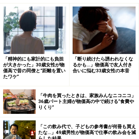
ケース2：トイレや水回りが汚い
トイレや水回りが汚い人は、臭い物には蓋をするタイプ
です。わかってはいるけど、現状を見るのが怖いため、
届いた請求書もほったらかしにしていませんか？
お金や家計というちょっと面倒なことは、ついつい見て
「精神的にも家計的にも負担
「断り続けたら誘われなくな
が大きかった」30歳女性が物
るかも…」物価高で友人付き
見ぬふりをして後回しにするため、滞納や延滞利息が発
価高で昔の同僚と“距離を置い
合いに悩む33歳女性の本音
生し、損をすることが多いのも特徴です。
たワケ”
「牛肉を買ったときは、家族みんなニコニコ」
ケース3：とにかく物が多い
36歳パート主婦が物価高の中で続ける“食費や
りくり”
「物を買う・持つ」ことで満足して、実際に使い切るこ
となく次の物を買うため、物が増えるだけでお金が貯ま
「この飲み代で、子どもの参考書が何冊も買え
りません。あれば便利な家電製品や調理器具、健康器具
たな…」49歳男性が物価高で仕事の飲み会を減
らした結果
など、買ったはいいけど使用頻度が少なく、使い切るこ